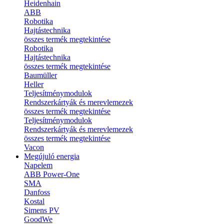
Heidenhain
ABB
Robotika
Hajtástechnika
összes termék megtekintése
Robotika
Hajtástechnika
összes termék megtekintése
Baumüller
Heller
Teljesítménymodulok
Rendszerkártyák és merevlemezek
összes termék megtekintése
Teljesítménymodulok
Rendszerkártyák és merevlemezek
összes termék megtekintése
Vacon
Megújuló energia
Napelem
ABB Power-One
SMA
Danfoss
Kostal
Simens PV
GoodWe