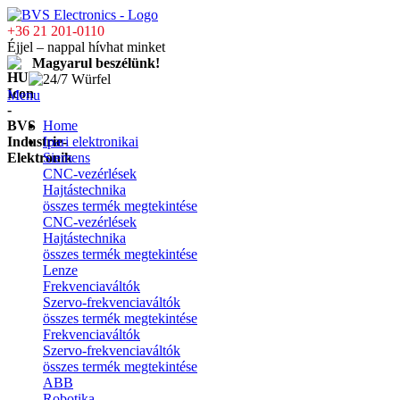
+36 21 201-0110
Éjjel – nappal hívhat minket
Magyarul beszélünk!
Menu
Home
Ipari elektronikai
Siemens
CNC-vezérlések
Hajtástechnika
összes termék megtekintése
CNC-vezérlések
Hajtástechnika
összes termék megtekintése
Lenze
Frekvenciaváltók
Szervo-frekvenciaváltók
összes termék megtekintése
Frekvenciaváltók
Szervo-frekvenciaváltók
összes termék megtekintése
ABB
Robotika