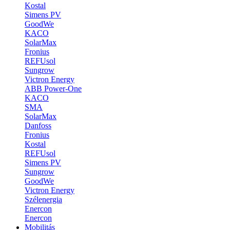
Kostal
Simens PV
GoodWe
KACO
SolarMax
Fronius
REFUsol
Sungrow
Victron Energy
ABB Power-One
KACO
SMA
SolarMax
Danfoss
Fronius
Kostal
REFUsol
Simens PV
Sungrow
GoodWe
Victron Energy
Szélenergia
Enercon
Enercon
Mobilitás