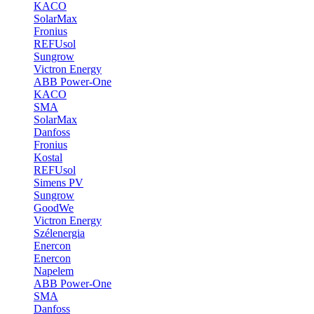
KACO
SolarMax
Fronius
REFUsol
Sungrow
Victron Energy
ABB Power-One
KACO
SMA
SolarMax
Danfoss
Fronius
Kostal
REFUsol
Simens PV
Sungrow
GoodWe
Victron Energy
Szélenergia
Enercon
Enercon
Napelem
ABB Power-One
SMA
Danfoss