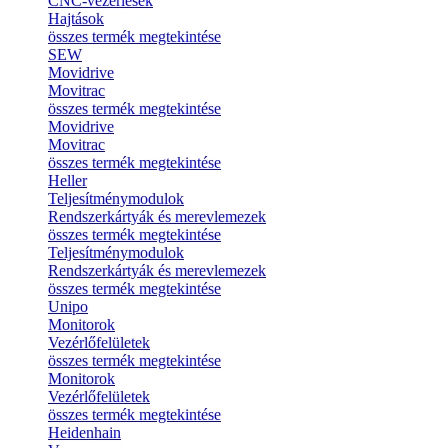
CNC-vezérlések
Hajtások
összes termék megtekintése
SEW
Movidrive
Movitrac
összes termék megtekintése
Movidrive
Movitrac
összes termék megtekintése
Heller
Teljesítménymodulok
Rendszerkártyák és merevlemezek
összes termék megtekintése
Teljesítménymodulok
Rendszerkártyák és merevlemezek
összes termék megtekintése
Unipo
Monitorok
Vezérlőfelületek
összes termék megtekintése
Monitorok
Vezérlőfelületek
összes termék megtekintése
Heidenhain