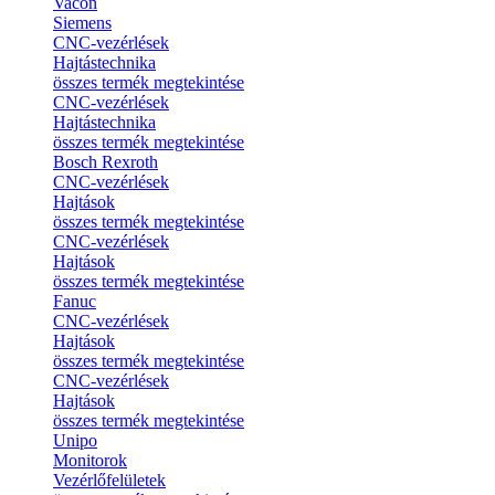
Vacon
Siemens
CNC-vezérlések
Hajtástechnika
összes termék megtekintése
CNC-vezérlések
Hajtástechnika
összes termék megtekintése
Bosch Rexroth
CNC-vezérlések
Hajtások
összes termék megtekintése
CNC-vezérlések
Hajtások
összes termék megtekintése
Fanuc
CNC-vezérlések
Hajtások
összes termék megtekintése
CNC-vezérlések
Hajtások
összes termék megtekintése
Unipo
Monitorok
Vezérlőfelületek