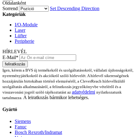
Oldalanként
Sorrend
Set Descending Direction
Kategóriák
I/O-Module
Laser
Lüfter
Peripherie
HÍRLEVÉL
E-Mail*
feliratkozás
Igen, kérem a BVS új termékekről és szolgáltatásokról, vállalati újdonságokról,
nyereményjátékokról és akciókról szóló hírlevelét. A hírlevél sikerességének
hozzájárulás birtokában történő elemzéséről, a CleverReach hírlevélküldő
szolgáltatás alkalmazásáról, a feliratkozás jegyzőkönyvbe vételéről és a
adatvédelmi
visszavonási jogról szóló tájékoztatást az
nyilatkozatunk
A leiratkozás bármikor lehetséges.
tartalmazza.
Gyártó
Siemens
Fanuc
Bosch Rexroth/Indramat