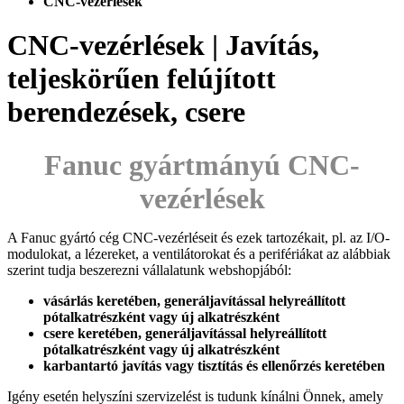
CNC-vezérlések
CNC-vezérlések | Javítás,
teljeskörűen felújított
berendezések, csere
Fanuc gyártmányú CNC-
vezérlések
A Fanuc gyártó cég CNC-vezérléseit és ezek tartozékait, pl. az I/O-
modulokat, a lézereket, a ventilátorokat és a perifériákat az alábbiak
szerint tudja beszerezni vállalatunk webshopjából:
vásárlás keretében, generáljavítással helyreállított
pótalkatrészként vagy új alkatrészként
csere keretében, generáljavítással helyreállított
pótalkatrészként vagy új alkatrészként
karbantartó javítás vagy tisztítás és ellenőrzés keretében
Igény esetén helyszíni szervizelést is tudunk kínálni Önnek, amely