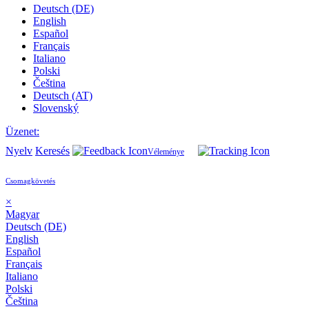
Deutsch (DE)
English
Español
Français
Italiano
Polski
Čeština
Deutsch (AT)
Slovenský
Üzenet:
Nyelv
Keresés
Véleménye
Csomagkövetés
×
Magyar
Deutsch (DE)
English
Español
Français
Italiano
Polski
Čeština