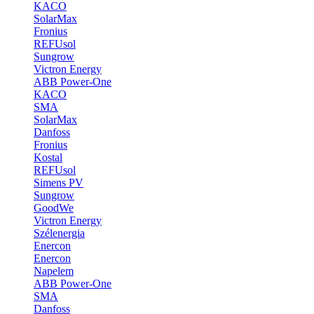
KACO
SolarMax
Fronius
REFUsol
Sungrow
Victron Energy
ABB Power-One
KACO
SMA
SolarMax
Danfoss
Fronius
Kostal
REFUsol
Simens PV
Sungrow
GoodWe
Victron Energy
Szélenergia
Enercon
Enercon
Napelem
ABB Power-One
SMA
Danfoss