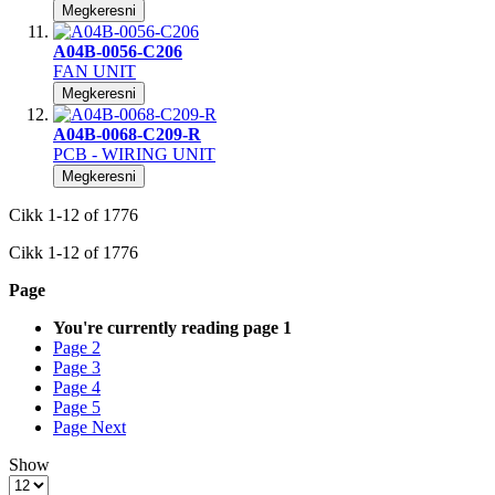
Megkeresni
A04B-0056-C206
FAN UNIT
Megkeresni
A04B-0068-C209-R
PCB - WIRING UNIT
Megkeresni
Cikk
1
-
12
of
1776
Cikk
1
-
12
of
1776
Page
You're currently reading page
1
Page
2
Page
3
Page
4
Page
5
Page
Next
Show