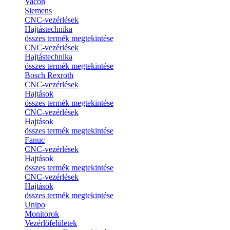
Vacon
Siemens
CNC-vezérlések
Hajtástechnika
összes termék megtekintése
CNC-vezérlések
Hajtástechnika
összes termék megtekintése
Bosch Rexroth
CNC-vezérlések
Hajtások
összes termék megtekintése
CNC-vezérlések
Hajtások
összes termék megtekintése
Fanuc
CNC-vezérlések
Hajtások
összes termék megtekintése
CNC-vezérlések
Hajtások
összes termék megtekintése
Unipo
Monitorok
Vezérlőfelületek