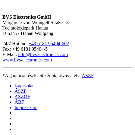
BVS Electronics GmbH
Margarete-von-Wrangell-Straße 18
Technologiepark Hanau
D-63457 Hanau Wolfgang
24/7 Hotline:
+49 6181 95404-602
Fax: +49 6181 95404-5
E-Mail:
info@bvs-electronics.com
www.bvs-electronics.com
*A garancia részleteit kérjük, olvassa el a
ÁSZF
.
Kapcsolat
ÁSZF
ÁSZOF
ÁBF
Impresszum