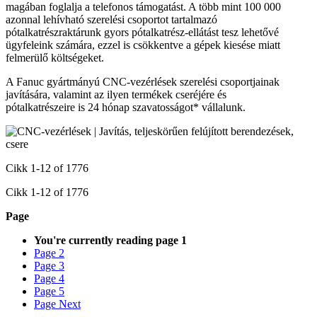
magában foglalja a telefonos támogatást. A több mint 100 000
azonnal lehívható szerelési csoportot tartalmazó
pótalkatrészraktárunk gyors pótalkatrész-ellátást tesz lehetővé
ügyfeleink számára, ezzel is csökkentve a gépek kiesése miatt
felmerülő költségeket.
A Fanuc gyártmányú CNC-vezérlések szerelési csoportjainak
javítására, valamint az ilyen termékek cseréjére és
pótalkatrészeire is 24 hónap szavatosságot* vállalunk.
Cikk
1
-
12
of
1776
Cikk
1
-
12
of
1776
Page
You're currently reading page
1
Page
2
Page
3
Page
4
Page
5
Page
Next