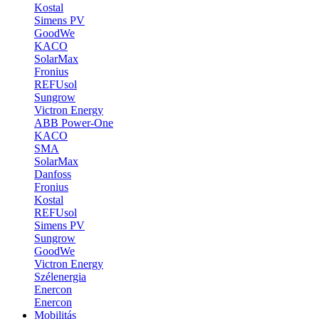
Kostal
Simens PV
GoodWe
KACO
SolarMax
Fronius
REFUsol
Sungrow
Victron Energy
ABB Power-One
KACO
SMA
SolarMax
Danfoss
Fronius
Kostal
REFUsol
Simens PV
Sungrow
GoodWe
Victron Energy
Szélenergia
Enercon
Enercon
Mobilitás