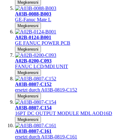
Megkeresni
A03B-0088-B003
GE-Fanuc Mate L
Megkeresni
A02B-0124-B001
GE FANUC POWER PCB
Megkeresni
A02B-0200-C093
FANUC LCD/MDI UNIT
Megkeresni
A03B-0807-C152
ersetzt durch A03B-0819-C152
Megkeresni
A03B-0807-C154
16PT DC OUTPUT MODULE MDL AOD16D
Megkeresni
A03B-0807-C161
ersetzt durch A03B-0819-C161