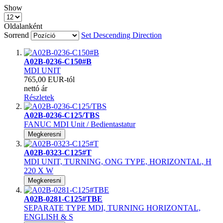
Show
Oldalanként
Sorrend
Set Descending Direction
A02B-0236-C150#B
MDI UNIT
765,00 EUR
-tól
nettó ár
Részletek
A02B-0236-C125/TBS
FANUC MDI Unit / Bedientastatur
Megkeresni
A02B-0323-C125#T
MDI UNIT, TURNING, ONG TYPE, HORIZONTAL, H
220 X W
Megkeresni
A02B-0281-C125#TBE
SEPARATE TYPE MDI, TURNING HORIZONTAL,
ENGLISH & S