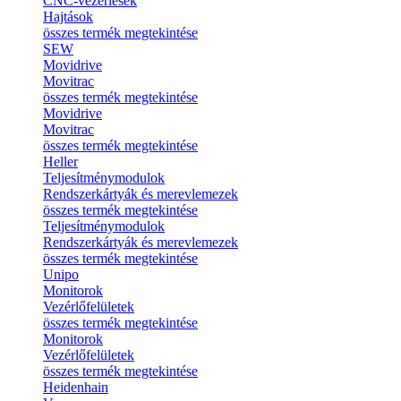
CNC-vezérlések
Hajtások
összes termék megtekintése
SEW
Movidrive
Movitrac
összes termék megtekintése
Movidrive
Movitrac
összes termék megtekintése
Heller
Teljesítménymodulok
Rendszerkártyák és merevlemezek
összes termék megtekintése
Teljesítménymodulok
Rendszerkártyák és merevlemezek
összes termék megtekintése
Unipo
Monitorok
Vezérlőfelületek
összes termék megtekintése
Monitorok
Vezérlőfelületek
összes termék megtekintése
Heidenhain