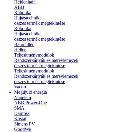
Heidenhain
ABB
Robotika
Hajtástechnika
összes termék megtekintése
Robotika
Hajtástechnika
összes termék megtekintése
Baumüller
Heller
Teljesítménymodulok
Rendszerkártyák és merevlemezek
összes termék megtekintése
Teljesítménymodulok
Rendszerkártyák és merevlemezek
összes termék megtekintése
Vacon
Megújuló energia
Napelem
ABB Power-One
SMA
Danfoss
Kostal
Simens PV
GoodWe