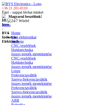
+36 21 201-0110
Éjjel – nappal hívhat minket
Magyarul beszélünk!
Menu
Home
Ipari elektronikai
Siemens
CNC-vezérlések
Hajtástechnika
összes termék megtekintése
CNC-vezérlések
Hajtástechnika
összes termék megtekintése
Lenze
Frekvenciaváltók
Szervo-frekvenciaváltók
összes termék megtekintése
Frekvenciaváltók
Szervo-frekvenciaváltók
összes termék megtekintése
ABB
Robotika