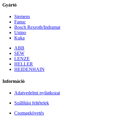
Gyártó
Siemens
Fanuc
Bosch Rexroth/Indramat
Unipo
Kuka
ABB
SEW
LENZE
HELLER
HEIDENHAIN
Információ
Adatvedelmi nyilatkozat
Szállítási feltételek
Csomagkövetés