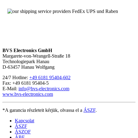
BVS Electronics GmbH
Margarete-von-Wrangell-Straße 18
Technologiepark Hanau
D-63457 Hanau Wolfgang
24/7 Hotline:
+49 6181 95404-602
Fax: +49 6181 95404-5
E-Mail:
info@bvs-electronics.com
www.bvs-electronics.com
*A garancia részleteit kérjük, olvassa el a
ÁSZF
.
Kapcsolat
ÁSZF
ÁSZOF
ÁBF