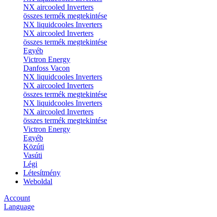
NX aircooled Inverters
összes termék megtekintése
NX liquidcooles Inverters
NX aircooled Inverters
összes termék megtekintése
Egyéb
Victron Energy
Danfoss Vacon
NX liquidcooles Inverters
NX aircooled Inverters
összes termék megtekintése
NX liquidcooles Inverters
NX aircooled Inverters
összes termék megtekintése
Victron Energy
Egyéb
Közúti
Vasúti
Légi
Létesítmény
Weboldal
Account
Language