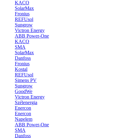
KACO
SolarMax
Fronius
REFUsol
Sungrow
Victron Energy
ABB Power-One
KACO
SMA
SolarMax
Danfoss
Fronius
Kostal
REFUsol
Simens PV
Sungrow
GoodWe
Victron Energy
Szélenergia
Enercon
Enercon
Napelem
ABB Power-One
SMA
Danfoss