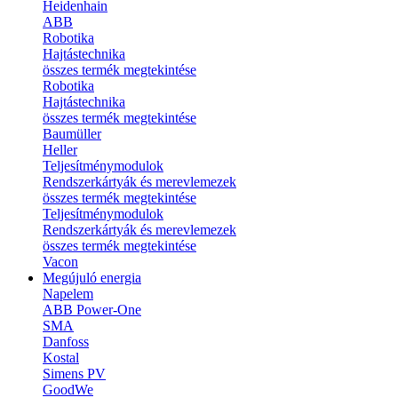
Heidenhain
ABB
Robotika
Hajtástechnika
összes termék megtekintése
Robotika
Hajtástechnika
összes termék megtekintése
Baumüller
Heller
Teljesítménymodulok
Rendszerkártyák és merevlemezek
összes termék megtekintése
Teljesítménymodulok
Rendszerkártyák és merevlemezek
összes termék megtekintése
Vacon
Megújuló energia
Napelem
ABB Power-One
SMA
Danfoss
Kostal
Simens PV
GoodWe