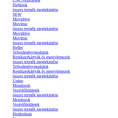
CNC-vezérlések
Hajtások
összes termék megtekintése
SEW
Movidrive
Movitrac
összes termék megtekintése
Movidrive
Movitrac
összes termék megtekintése
Heller
Teljesítménymodulok
Rendszerkártyák és merevlemezek
összes termék megtekintése
Teljesítménymodulok
Rendszerkártyák és merevlemezek
összes termék megtekintése
Unipo
Monitorok
Vezérlőfelületek
összes termék megtekintése
Monitorok
Vezérlőfelületek
összes termék megtekintése
Heidenhain