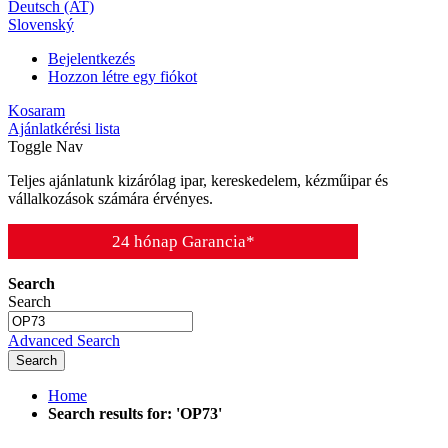
Deutsch (AT)
Slovenský
Bejelentkezés
Hozzon létre egy fiókot
Kosaram
Ajánlatkérési lista
Toggle Nav
Teljes ajánlatunk kizárólag ipar, kereskedelem, kézműipar és
vállalkozások számára érvényes.
24 hónap Garancia*
Search
Search
Advanced Search
Search
Home
Search results for: 'OP73'