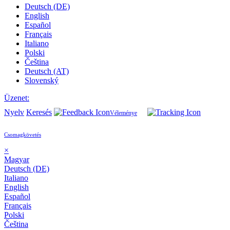
Deutsch (DE)
English
Español
Français
Italiano
Polski
Čeština
Deutsch (AT)
Slovenský
Üzenet:
Nyelv
Keresés
Véleménye
Csomagkövetés
×
Magyar
Deutsch (DE)
Italiano
English
Español
Français
Polski
Čeština