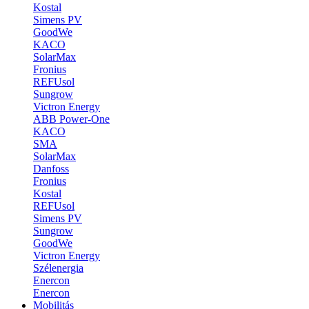
Kostal
Simens PV
GoodWe
KACO
SolarMax
Fronius
REFUsol
Sungrow
Victron Energy
ABB Power-One
KACO
SMA
SolarMax
Danfoss
Fronius
Kostal
REFUsol
Simens PV
Sungrow
GoodWe
Victron Energy
Szélenergia
Enercon
Enercon
Mobilitás