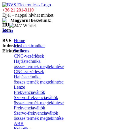
+36 21 201-0110
Éjjel – nappal hívhat minket
Magyarul beszélünk!
Menu
Home
Ipari elektronikai
Siemens
CNC-vezérlések
Hajtástechnika
összes termék megtekintése
CNC-vezérlések
Hajtástechnika
összes termék megtekintése
Lenze
Frekvenciaváltók
Szervo-frekvenciaváltók
összes termék megtekintése
Frekvenciaváltók
Szervo-frekvenciaváltók
összes termék megtekintése
ABB
Robotika