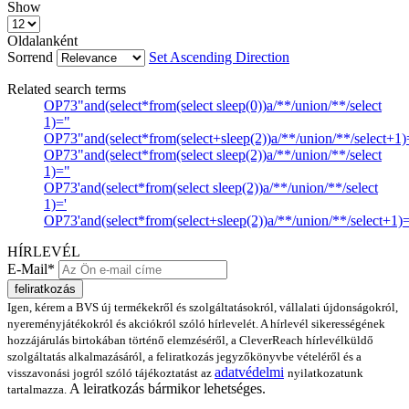
Show
Oldalanként
Sorrend
Set Ascending Direction
Related search terms
OP73"and(select*from(select sleep(0))a/**/union/**/select
1)="
OP73"and(select*from(select+sleep(2))a/**/union/**/select+1)
OP73"and(select*from(select sleep(2))a/**/union/**/select
1)="
OP73'and(select*from(select sleep(2))a/**/union/**/select
1)='
OP73'and(select*from(select+sleep(2))a/**/union/**/select+1)=
HÍRLEVÉL
E-Mail*
feliratkozás
Igen, kérem a BVS új termékekről és szolgáltatásokról, vállalati újdonságokról,
nyereményjátékokról és akciókról szóló hírlevelét. A hírlevél sikerességének
hozzájárulás birtokában történő elemzéséről, a CleverReach hírlevélküldő
szolgáltatás alkalmazásáról, a feliratkozás jegyzőkönyvbe vételéről és a
adatvédelmi
visszavonási jogról szóló tájékoztatást az
nyilatkozatunk
A leiratkozás bármikor lehetséges.
tartalmazza.