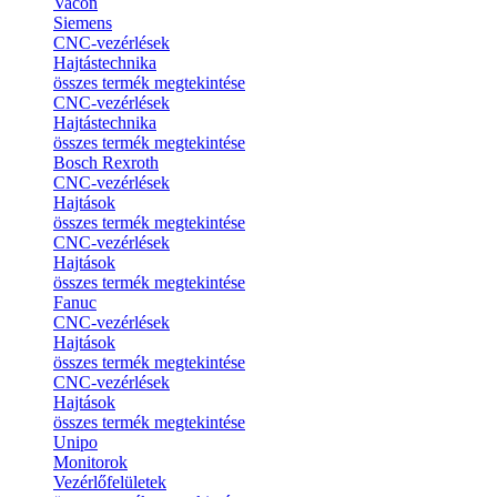
Vacon
Siemens
CNC-vezérlések
Hajtástechnika
összes termék megtekintése
CNC-vezérlések
Hajtástechnika
összes termék megtekintése
Bosch Rexroth
CNC-vezérlések
Hajtások
összes termék megtekintése
CNC-vezérlések
Hajtások
összes termék megtekintése
Fanuc
CNC-vezérlések
Hajtások
összes termék megtekintése
CNC-vezérlések
Hajtások
összes termék megtekintése
Unipo
Monitorok
Vezérlőfelületek