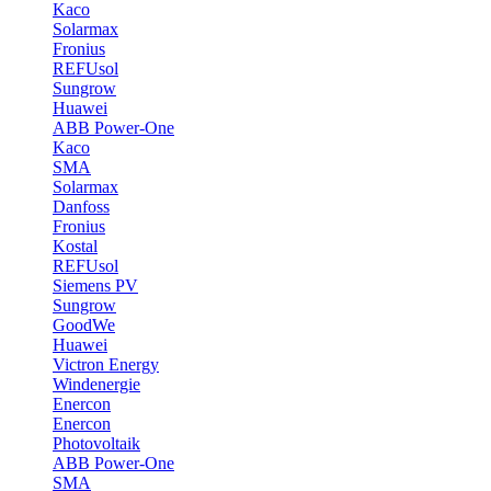
Kaco
Solarmax
Fronius
REFUsol
Sungrow
Huawei
ABB Power-One
Kaco
SMA
Solarmax
Danfoss
Fronius
Kostal
REFUsol
Siemens PV
Sungrow
GoodWe
Huawei
Victron Energy
Windenergie
Enercon
Enercon
Photovoltaik
ABB Power-One
SMA