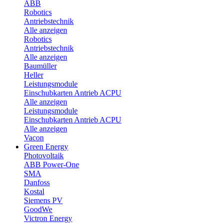
ABB
Robotics
Antriebstechnik
Alle anzeigen
Robotics
Antriebstechnik
Alle anzeigen
Baumüller
Heller
Leistungsmodule
Einschubkarten Antrieb ACPU
Alle anzeigen
Leistungsmodule
Einschubkarten Antrieb ACPU
Alle anzeigen
Vacon
Green Energy
Photovoltaik
ABB Power-One
SMA
Danfoss
Kostal
Siemens PV
GoodWe
Victron Energy