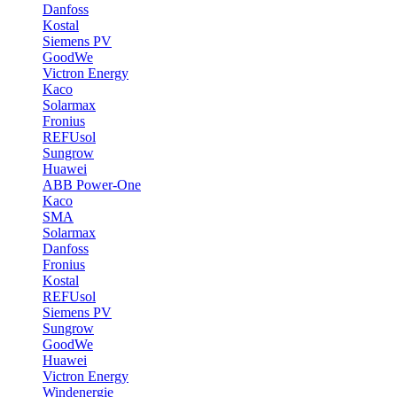
Danfoss
Kostal
Siemens PV
GoodWe
Victron Energy
Kaco
Solarmax
Fronius
REFUsol
Sungrow
Huawei
ABB Power-One
Kaco
SMA
Solarmax
Danfoss
Fronius
Kostal
REFUsol
Siemens PV
Sungrow
GoodWe
Huawei
Victron Energy
Windenergie