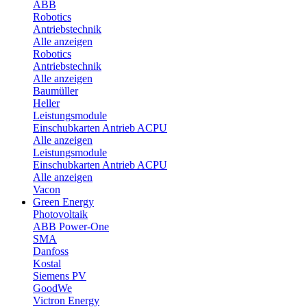
ABB
Robotics
Antriebstechnik
Alle anzeigen
Robotics
Antriebstechnik
Alle anzeigen
Baumüller
Heller
Leistungsmodule
Einschubkarten Antrieb ACPU
Alle anzeigen
Leistungsmodule
Einschubkarten Antrieb ACPU
Alle anzeigen
Vacon
Green Energy
Photovoltaik
ABB Power-One
SMA
Danfoss
Kostal
Siemens PV
GoodWe
Victron Energy