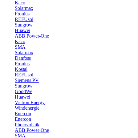
Kaco
Solarmax
Fronius
REFUsol
Sungrow
Huawei
ABB Power-One
Kaco
SMA
Solarmax
Danfoss
Fronius
Kostal
REFUsol
Siemens PV
Sungrow
GoodWe
Huawei
Victron Energy
Windenergie
Enercon
Enercon
Photovoltaik
ABB Power-One
SMA