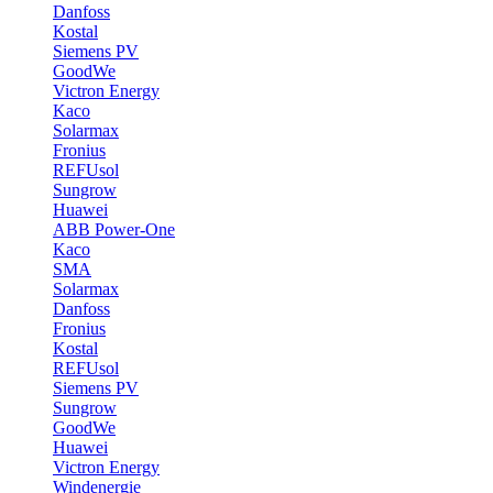
Danfoss
Kostal
Siemens PV
GoodWe
Victron Energy
Kaco
Solarmax
Fronius
REFUsol
Sungrow
Huawei
ABB Power-One
Kaco
SMA
Solarmax
Danfoss
Fronius
Kostal
REFUsol
Siemens PV
Sungrow
GoodWe
Huawei
Victron Energy
Windenergie