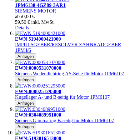
1PM6138-4GZ89-3AR1
SIEMENS MOTOR
ab
50,00 €
59,50 € inkl. MwSt.
Details
EWN 5194000421000
IMPULSGEBER/RESOLVER ZAHNRADGEBER
1PM4/6
Anfragen
EWN:0000531070000
Siemens Wellendichtring AS-Seite für Motor 1PM6107
Anfragen
EWN:0000251295000
Kugellager A- und B-seitig für Motor 1PM6107
Anfragen
EWN:0304089951000
Siemens Gammaring B-seitig für Motor 1PM6107
Anfragen
EWN:5193016513000