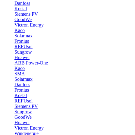
Danfoss
Kostal
Siemens PV
GoodWe
Victron Energy
Kaco
Solarmax
Fronius
REFUsol
Sungrow
Huawei
ABB Power-One
Kaco
SMA
Solarmax
Danfoss
Fronius
Kostal
REFUsol
Siemens PV
Sungrow
GoodWe
Huawei
Victron Energy
Windenergie