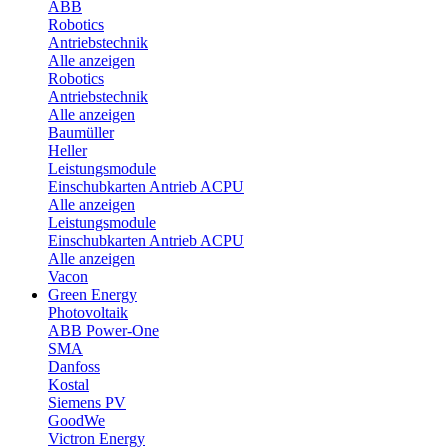
ABB
Robotics
Antriebstechnik
Alle anzeigen
Robotics
Antriebstechnik
Alle anzeigen
Baumüller
Heller
Leistungsmodule
Einschubkarten Antrieb ACPU
Alle anzeigen
Leistungsmodule
Einschubkarten Antrieb ACPU
Alle anzeigen
Vacon
Green Energy
Photovoltaik
ABB Power-One
SMA
Danfoss
Kostal
Siemens PV
GoodWe
Victron Energy