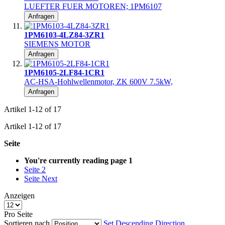
LUEFTER FUER MOTOREN; 1PM6107
Anfragen
1PM6103-4LZ84-3ZR1
SIEMENS MOTOR
Anfragen
1PM6105-2LF84-1CR1
AC-HSA-Hohlwellenmotor, ZK 600V 7.5kW,
Anfragen
Artikel
1
-
12
of
17
Artikel
1
-
12
of
17
Seite
You're currently reading page
1
Seite
2
Seite
Next
Anzeigen
Pro Seite
Sortieren nach
Set Descending Direction