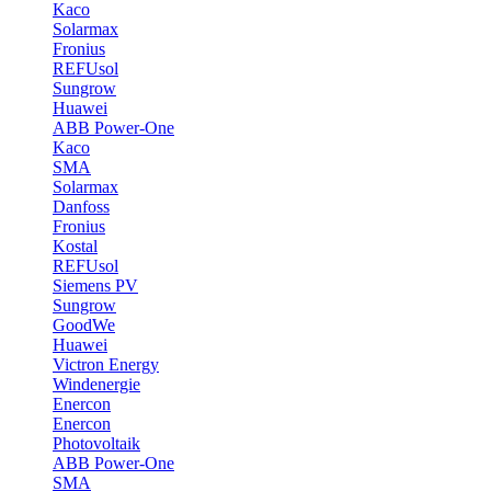
Kaco
Solarmax
Fronius
REFUsol
Sungrow
Huawei
ABB Power-One
Kaco
SMA
Solarmax
Danfoss
Fronius
Kostal
REFUsol
Siemens PV
Sungrow
GoodWe
Huawei
Victron Energy
Windenergie
Enercon
Enercon
Photovoltaik
ABB Power-One
SMA