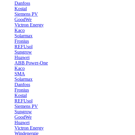
Danfoss
Kostal
Siemens PV
GoodWe
Victron Energy
Kaco
Solarmax
Fronius
REFUsol
Sungrow
Huawei
ABB Power-One
Kaco
SMA
Solarmax
Danfoss
Fronius
Kostal
REFUsol
Siemens PV
Sungrow
GoodWe
Huawei
Victron Energy
Windenergie