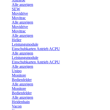
Antriebe
Alle anzeigen
SEW
Movidrive
Movitrac
Alle anzeigen
Movidrive
Movitrac
Alle anzeigen
Heller
Leistungsmodule
Einschubkarten Antrieb ACPU
Alle anzeigen
Leistungsmodule
Einschubkarten Antrieb ACPU
Alle anzeigen
Unipo
Monitore
Bedienfelder
Alle anzeigen
Monitore
Bedienfelder
Alle anzeigen
Heidenhain
Vacon