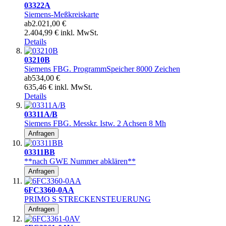
03322A
Siemens-Meßkreiskarte
ab
2.021,00 €
2.404,99 € inkl. MwSt.
Details
03210B
Siemens FBG. ProgrammSpeicher 8000 Zeichen
ab
534,00 €
635,46 € inkl. MwSt.
Details
03311A/B
Siemens FBG. Messkr. Istw. 2 Achsen 8 Mh
Anfragen
03311BB
**nach GWE Nummer abklären**
Anfragen
6FC3360-0AA
PRIMO S STRECKENSTEUERUNG
Anfragen