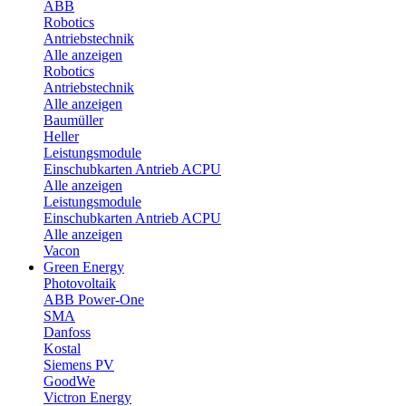
ABB
Robotics
Antriebstechnik
Alle anzeigen
Robotics
Antriebstechnik
Alle anzeigen
Baumüller
Heller
Leistungsmodule
Einschubkarten Antrieb ACPU
Alle anzeigen
Leistungsmodule
Einschubkarten Antrieb ACPU
Alle anzeigen
Vacon
Green Energy
Photovoltaik
ABB Power-One
SMA
Danfoss
Kostal
Siemens PV
GoodWe
Victron Energy