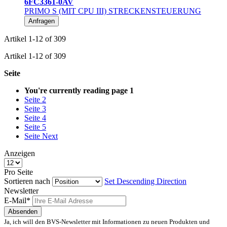
6FC3361-0AV
PRIMO S (MIT CPU III) STRECKENSTEUERUNG
Anfragen
Artikel
1
-
12
of
309
Artikel
1
-
12
of
309
Seite
You're currently reading page
1
Seite
2
Seite
3
Seite
4
Seite
5
Seite
Next
Anzeigen
Pro Seite
Sortieren nach
Set Descending Direction
Newsletter
E-Mail*
Absenden
Ja, ich will den BVS-Newsletter mit Informationen zu neuen Produkten und