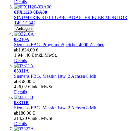
Details
6FX1120-0BA00
SINUMERIK 3T/TT GA4C ADAPTER FUER MONITOR
T4C/TT4C
Anfragen
03210A
Siemens FBG. ProgrammSpeicher 4000 Zeichen
ab
1.634,00 €
1.944,46 € inkl. MwSt.
Details
03311A
Siemens FBG. Messkr. Istw. 2 Achsen 8 Mh
ab
358,00 €
426,02 € inkl. MwSt.
Details
03311B
Siemens FBG. Messkr. Istw. 2 Achsen 8 Mh
ab
180,00 €
214,20 € inkl. MwSt.
Details