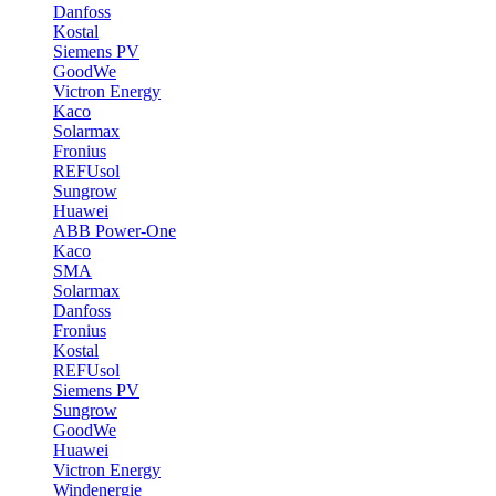
Danfoss
Kostal
Siemens PV
GoodWe
Victron Energy
Kaco
Solarmax
Fronius
REFUsol
Sungrow
Huawei
ABB Power-One
Kaco
SMA
Solarmax
Danfoss
Fronius
Kostal
REFUsol
Siemens PV
Sungrow
GoodWe
Huawei
Victron Energy
Windenergie