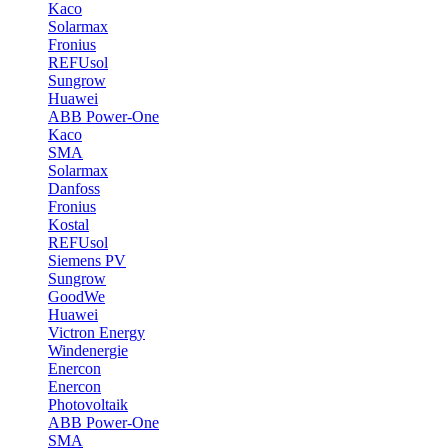
Kaco
Solarmax
Fronius
REFUsol
Sungrow
Huawei
ABB Power-One
Kaco
SMA
Solarmax
Danfoss
Fronius
Kostal
REFUsol
Siemens PV
Sungrow
GoodWe
Huawei
Victron Energy
Windenergie
Enercon
Enercon
Photovoltaik
ABB Power-One
SMA