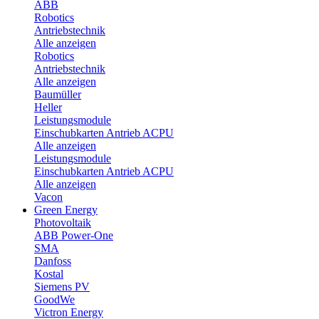
ABB
Robotics
Antriebstechnik
Alle anzeigen
Robotics
Antriebstechnik
Alle anzeigen
Baumüller
Heller
Leistungsmodule
Einschubkarten Antrieb ACPU
Alle anzeigen
Leistungsmodule
Einschubkarten Antrieb ACPU
Alle anzeigen
Vacon
Green Energy
Photovoltaik
ABB Power-One
SMA
Danfoss
Kostal
Siemens PV
GoodWe
Victron Energy