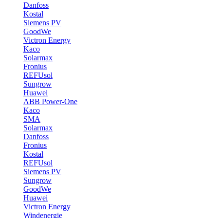
Danfoss
Kostal
Siemens PV
GoodWe
Victron Energy
Kaco
Solarmax
Fronius
REFUsol
Sungrow
Huawei
ABB Power-One
Kaco
SMA
Solarmax
Danfoss
Fronius
Kostal
REFUsol
Siemens PV
Sungrow
GoodWe
Huawei
Victron Energy
Windenergie