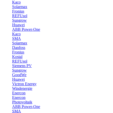
Kaco
Solarmax
Fronius
REFUsol
Sungrow
Huawei
ABB Power-One
Kaco
SMA
Solarmax
Danfoss
Fronius
Kostal
REFUsol
Siemens PV
Sungrow
GoodWe
Huawei
Victron Energy
Windenergie
Enercon
Enercon
Photovoltaik
ABB Power-One
SMA