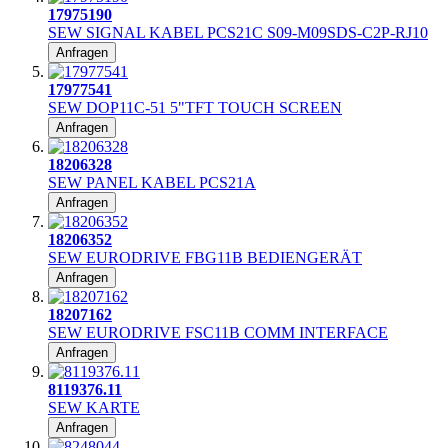
17975190
SEW SIGNAL KABEL PCS21C S09-M09SDS-C2P-RJ10
Anfragen
17977541
SEW DOP11C-51 5"TFT TOUCH SCREEN
Anfragen
18206328
SEW PANEL KABEL PCS21A
Anfragen
18206352
SEW EURODRIVE FBG11B BEDIENGERÄT
Anfragen
18207162
SEW EURODRIVE FSC11B COMM INTERFACE
Anfragen
8119376.11
SEW KARTE
Anfragen