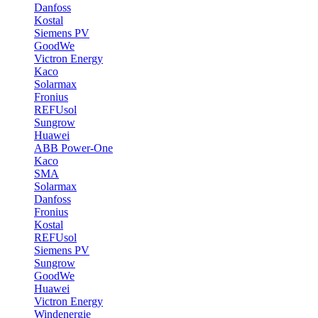
Danfoss
Kostal
Siemens PV
GoodWe
Victron Energy
Kaco
Solarmax
Fronius
REFUsol
Sungrow
Huawei
ABB Power-One
Kaco
SMA
Solarmax
Danfoss
Fronius
Kostal
REFUsol
Siemens PV
Sungrow
GoodWe
Huawei
Victron Energy
Windenergie