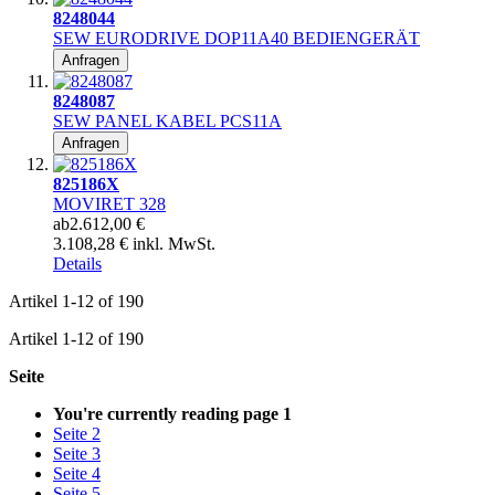
8248044
SEW EURODRIVE DOP11A40 BEDIENGERÄT
Anfragen
8248087
SEW PANEL KABEL PCS11A
Anfragen
825186X
MOVIRET 328
ab
2.612,00 €
3.108,28 € inkl. MwSt.
Details
Artikel
1
-
12
of
190
Artikel
1
-
12
of
190
Seite
You're currently reading page
1
Seite
2
Seite
3
Seite
4
Seite
5