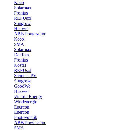
Kaco
Solarmax
Fronius
REFUsol
Sungrow
Huawei
ABB Power-One
Kaco
SMA
Solarmax
Danfoss
Fronius
Kostal
REFUsol
Siemens PV
Sungrow
GoodWe
Huawei
Victron Energy
Windenergie
Enercon
Enercon
Photovoltaik
ABB Power-One
SMA