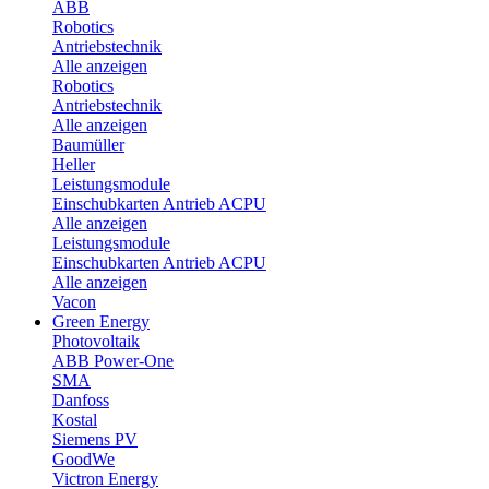
ABB
Robotics
Antriebstechnik
Alle anzeigen
Robotics
Antriebstechnik
Alle anzeigen
Baumüller
Heller
Leistungsmodule
Einschubkarten Antrieb ACPU
Alle anzeigen
Leistungsmodule
Einschubkarten Antrieb ACPU
Alle anzeigen
Vacon
Green Energy
Photovoltaik
ABB Power-One
SMA
Danfoss
Kostal
Siemens PV
GoodWe
Victron Energy