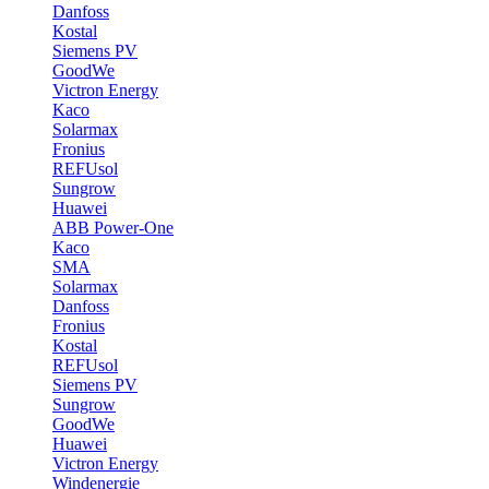
Danfoss
Kostal
Siemens PV
GoodWe
Victron Energy
Kaco
Solarmax
Fronius
REFUsol
Sungrow
Huawei
ABB Power-One
Kaco
SMA
Solarmax
Danfoss
Fronius
Kostal
REFUsol
Siemens PV
Sungrow
GoodWe
Huawei
Victron Energy
Windenergie