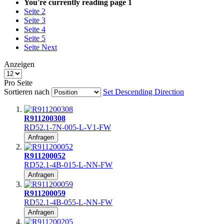
You're currently reading page
1
Seite
2
Seite
3
Seite
4
Seite
5
Seite
Next
Anzeigen
Pro Seite
Sortieren nach
Set Descending Direction
R911200308
RD52.1-7N-005-L-V1-FW
Anfragen
R911200052
RD52.1-4B-015-L-NN-FW
Anfragen
R911200059
RD52.1-4B-055-L-NN-FW
Anfragen