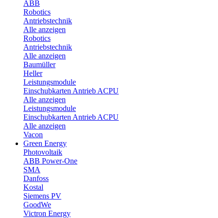
ABB
Robotics
Antriebstechnik
Alle anzeigen
Robotics
Antriebstechnik
Alle anzeigen
Baumüller
Heller
Leistungsmodule
Einschubkarten Antrieb ACPU
Alle anzeigen
Leistungsmodule
Einschubkarten Antrieb ACPU
Alle anzeigen
Vacon
Green Energy
Photovoltaik
ABB Power-One
SMA
Danfoss
Kostal
Siemens PV
GoodWe
Victron Energy