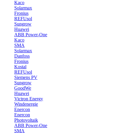
Kaco
Solarmax
Fronius
REFUsol
Sungrow
Huawei
ABB Power-One
Kaco
SMA
Solarmax
Danfoss
Fronius
Kostal
REFUsol
Siemens PV
Sungrow
GoodWe
Huawei
Victron Energy
Windenergie
Enercon
Enercon
Photovoltaik
ABB Power-One
SMA