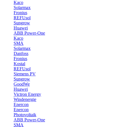
Kaco
Solarmax
Fronius
REFUsol
Sungrow
Huawei
ABB Power-One
Kaco
SMA
Solarmax
Danfoss
Fronius
Kostal
REFUsol
Siemens PV
Sungrow
GoodWe
Huawei
Victron Energy
Windenergie
Enercon
Enercon
Photovoltaik
ABB Power-One
SMA