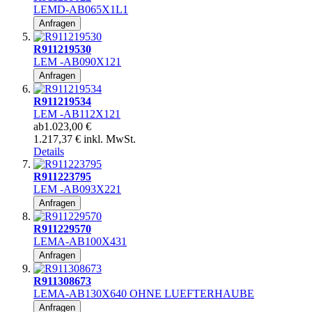
LEMD-AB065X1L1
Anfragen
R911219530
LEM -AB090X121
Anfragen
R911219534
LEM -AB112X121
ab
1.023,00 €
1.217,37 € inkl. MwSt.
Details
R911223795
LEM -AB093X221
Anfragen
R911229570
LEMA-AB100X431
Anfragen
R911308673
LEMA-AB130X640 OHNE LUEFTERHAUBE
Anfragen