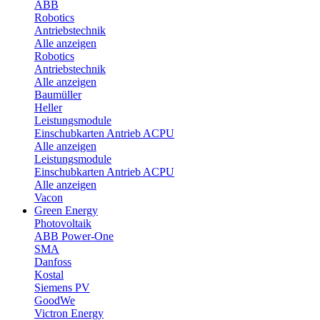
ABB
Robotics
Antriebstechnik
Alle anzeigen
Robotics
Antriebstechnik
Alle anzeigen
Baumüller
Heller
Leistungsmodule
Einschubkarten Antrieb ACPU
Alle anzeigen
Leistungsmodule
Einschubkarten Antrieb ACPU
Alle anzeigen
Vacon
Green Energy
Photovoltaik
ABB Power-One
SMA
Danfoss
Kostal
Siemens PV
GoodWe
Victron Energy