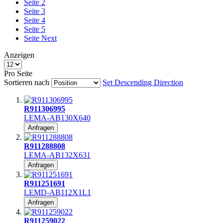
Seite
2
Seite
3
Seite
4
Seite
5
Seite
Next
Anzeigen
Pro Seite
Sortieren nach
Set Descending Direction
R911306995
LEMA-AB130X640
Anfragen
R911288808
LEMA-AB132X631
Anfragen
R911251691
LEMD-AB112X1L1
Anfragen
R911259022