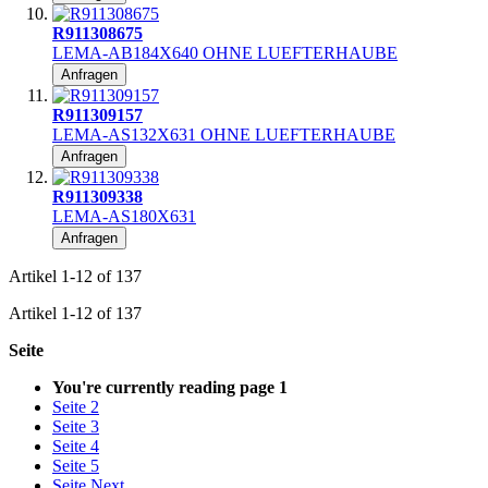
R911308675
LEMA-AB184X640 OHNE LUEFTERHAUBE
Anfragen
R911309157
LEMA-AS132X631 OHNE LUEFTERHAUBE
Anfragen
R911309338
LEMA-AS180X631
Anfragen
Artikel
1
-
12
of
137
Artikel
1
-
12
of
137
Seite
You're currently reading page
1
Seite
2
Seite
3
Seite
4
Seite
5
Seite
Next