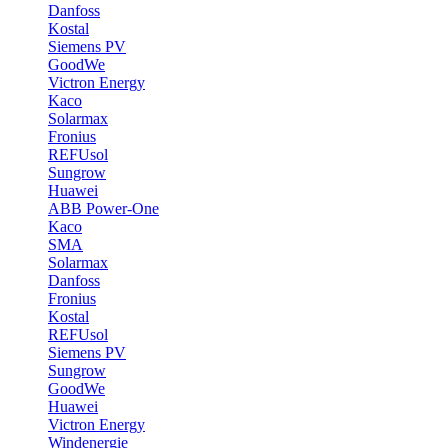
Danfoss
Kostal
Siemens PV
GoodWe
Victron Energy
Kaco
Solarmax
Fronius
REFUsol
Sungrow
Huawei
ABB Power-One
Kaco
SMA
Solarmax
Danfoss
Fronius
Kostal
REFUsol
Siemens PV
Sungrow
GoodWe
Huawei
Victron Energy
Windenergie