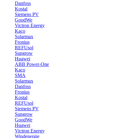
Danfoss
Kostal
Siemens PV
GoodWe
Victron Energy
Kaco
Solarmax
Fronius
REFUsol
Sungrow
Huawei
ABB Power-One
Kaco
SMA
Solarmax
Danfoss
Fronius
Kostal
REFUsol
Siemens PV
Sungrow
GoodWe
Huawei
Victron Energy
Windenergie