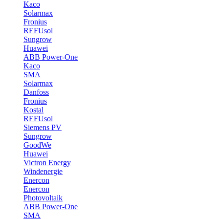
Kaco
Solarmax
Fronius
REFUsol
Sungrow
Huawei
ABB Power-One
Kaco
SMA
Solarmax
Danfoss
Fronius
Kostal
REFUsol
Siemens PV
Sungrow
GoodWe
Huawei
Victron Energy
Windenergie
Enercon
Enercon
Photovoltaik
ABB Power-One
SMA