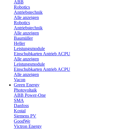
ABB
Robotics
Antriebstechnik
Alle anzeigen
Robotics
Antriebstechnik
Alle anzeigen
Baumüller
Heller
Leistungsmodule
Einschubkarten Antrieb ACPU
Alle anzeigen
Leistungsmodule
Einschubkarten Antrieb ACPU
Alle anzeigen
Vacon
Green Energy
Photovoltaik
ABB Power-One
SMA
Danfoss
Kostal
Siemens PV
GoodWe
Victron Energy