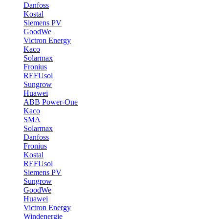
Danfoss
Kostal
Siemens PV
GoodWe
Victron Energy
Kaco
Solarmax
Fronius
REFUsol
Sungrow
Huawei
ABB Power-One
Kaco
SMA
Solarmax
Danfoss
Fronius
Kostal
REFUsol
Siemens PV
Sungrow
GoodWe
Huawei
Victron Energy
Windenergie