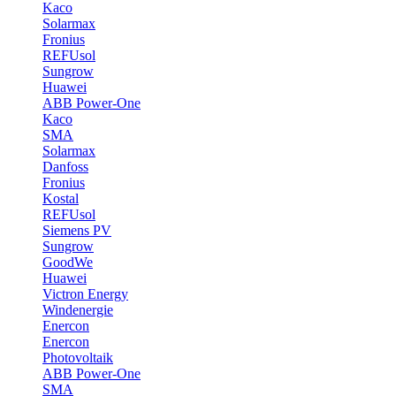
Kaco
Solarmax
Fronius
REFUsol
Sungrow
Huawei
ABB Power-One
Kaco
SMA
Solarmax
Danfoss
Fronius
Kostal
REFUsol
Siemens PV
Sungrow
GoodWe
Huawei
Victron Energy
Windenergie
Enercon
Enercon
Photovoltaik
ABB Power-One
SMA