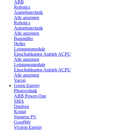
ABB
Robotics
Antriebstechnik
Alle anzeigen
Robotics
Antriebstechnik
Alle anzeigen
Baumüller
Heller
Leistungsmodule
Einschubkarten Antrieb ACPU
Alle anzeigen
Leistungsmodule
Einschubkarten Antrieb ACPU
Alle anzeigen
Vacon
Green Energy
Photovoltaik
ABB Power-One
SMA
Danfoss
Kostal
Siemens PV
GoodWe
Victron Energy