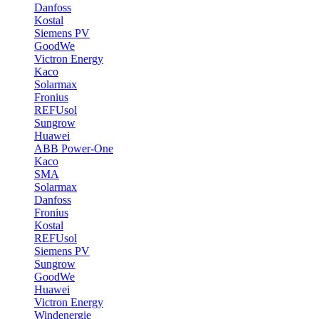
Danfoss
Kostal
Siemens PV
GoodWe
Victron Energy
Kaco
Solarmax
Fronius
REFUsol
Sungrow
Huawei
ABB Power-One
Kaco
SMA
Solarmax
Danfoss
Fronius
Kostal
REFUsol
Siemens PV
Sungrow
GoodWe
Huawei
Victron Energy
Windenergie