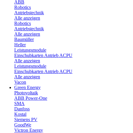
ABB
Robotics
Antriebstechnik
Alle anzeigen
Robotics
Antriebstechnik
Alle anzeigen
Baumüller
Heller
Leistungsmodule
Einschubkarten Antrieb ACPU
Alle anzeigen
Leistungsmodule
Einschubkarten Antrieb ACPU
Alle anzeigen
Vacon
Green Energy
Photovoltaik
ABB Power-One
SMA
Danfoss
Kostal
Siemens PV
GoodWe
Victron Energy