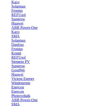
Kaco
Solarmax
Fronius
REFUsol
Sungrow
Huawei
ABB Power-One
Kaco
SMA
Solarmax
Danfoss
Fronius
Kostal
REFUsol
Siemens PV
Sungrow
GoodWe
Huawei
Victron Energy
Windenergie
Enercon
Enercon
Photovoltaik
ABB Power-One
SMA