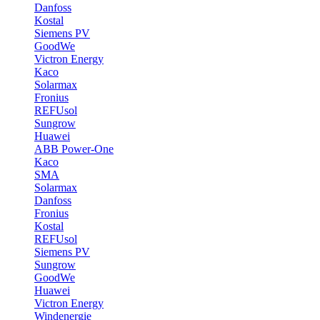
Danfoss
Kostal
Siemens PV
GoodWe
Victron Energy
Kaco
Solarmax
Fronius
REFUsol
Sungrow
Huawei
ABB Power-One
Kaco
SMA
Solarmax
Danfoss
Fronius
Kostal
REFUsol
Siemens PV
Sungrow
GoodWe
Huawei
Victron Energy
Windenergie