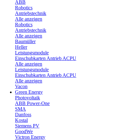
ABB
Robotics
Antriebstechnik
Alle anzeigen
Robotics
Antriebstechnik
Alle anzeigen
Baumüller
Heller
Leistungsmodule
Einschubkarten Antrieb ACPU
Alle anzeigen
Leistungsmodule
Einschubkarten Antrieb ACPU
Alle anzeigen
Vacon
Green Energy
Photovoltaik
ABB Power-One
SMA
Danfoss
Kostal
Siemens PV
GoodWe
Victron Energy