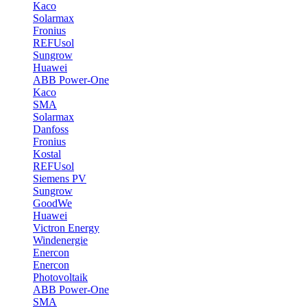
Kaco
Solarmax
Fronius
REFUsol
Sungrow
Huawei
ABB Power-One
Kaco
SMA
Solarmax
Danfoss
Fronius
Kostal
REFUsol
Siemens PV
Sungrow
GoodWe
Huawei
Victron Energy
Windenergie
Enercon
Enercon
Photovoltaik
ABB Power-One
SMA