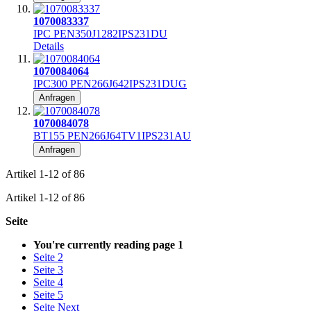
1070083337
IPC PEN350J1282IPS231DU
Details
1070084064
IPC300 PEN266J642IPS231DUG
Anfragen
1070084078
BT155 PEN266J64TV1IPS231AU
Anfragen
Artikel
1
-
12
of
86
Artikel
1
-
12
of
86
Seite
You're currently reading page
1
Seite
2
Seite
3
Seite
4
Seite
5
Seite
Next