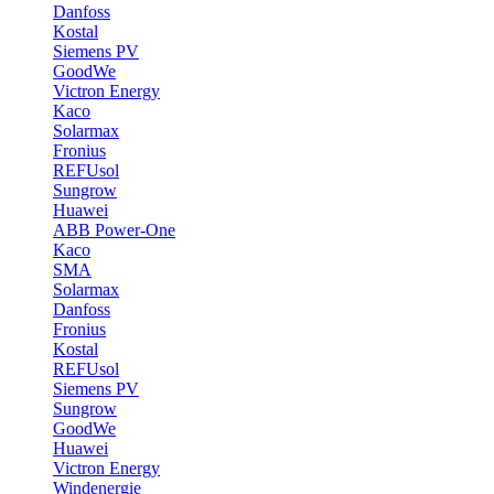
Danfoss
Kostal
Siemens PV
GoodWe
Victron Energy
Kaco
Solarmax
Fronius
REFUsol
Sungrow
Huawei
ABB Power-One
Kaco
SMA
Solarmax
Danfoss
Fronius
Kostal
REFUsol
Siemens PV
Sungrow
GoodWe
Huawei
Victron Energy
Windenergie