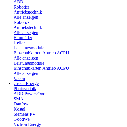
ABB
Robotics
Antriebstechnik
Alle anzeigen
Robotics
Antriebstechnik
Alle anzeigen
Baumüller
Heller
Leistungsmodule
Einschubkarten Antrieb ACPU
Alle anzeigen
Leistungsmodule
Einschubkarten Antrieb ACPU
Alle anzeigen
Vacon
Green Energy
Photovoltaik
ABB Power-One
SMA
Danfoss
Kostal
Siemens PV
GoodWe
Victron Energy