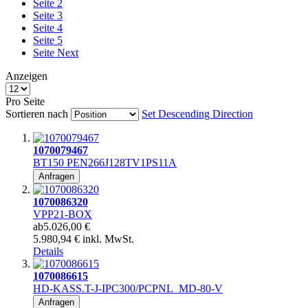
Seite
2
Seite
3
Seite
4
Seite
5
Seite
Next
Anzeigen
Pro Seite
Sortieren nach
Set Descending Direction
1070079467
BT150 PEN266J128TV1PS11A
Anfragen
1070086320
VPP21-BOX
ab
5.026,00 €
5.980,94 € inkl. MwSt.
Details
1070086615
HD-KASS.T-J-IPC300/PCPNL_MD-80-V
Anfragen