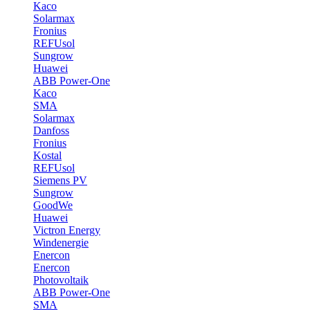
Kaco
Solarmax
Fronius
REFUsol
Sungrow
Huawei
ABB Power-One
Kaco
SMA
Solarmax
Danfoss
Fronius
Kostal
REFUsol
Siemens PV
Sungrow
GoodWe
Huawei
Victron Energy
Windenergie
Enercon
Enercon
Photovoltaik
ABB Power-One
SMA