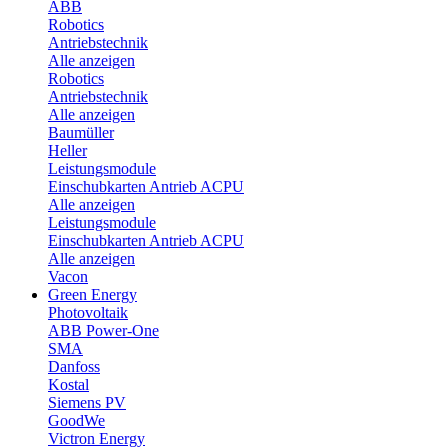
ABB
Robotics
Antriebstechnik
Alle anzeigen
Robotics
Antriebstechnik
Alle anzeigen
Baumüller
Heller
Leistungsmodule
Einschubkarten Antrieb ACPU
Alle anzeigen
Leistungsmodule
Einschubkarten Antrieb ACPU
Alle anzeigen
Vacon
Green Energy
Photovoltaik
ABB Power-One
SMA
Danfoss
Kostal
Siemens PV
GoodWe
Victron Energy