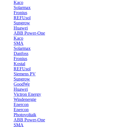
Kaco
Solarmax
Fronius
REFUsol
Sungrow
Huawei
ABB Power-One
Kaco
SMA
Solarmax
Danfoss
Fronius
Kostal
REFUsol
Siemens PV
Sungrow
GoodWe
Huawei
Victron Energy
Windenergie
Enercon
Enercon
Photovoltaik
ABB Power-One
SMA