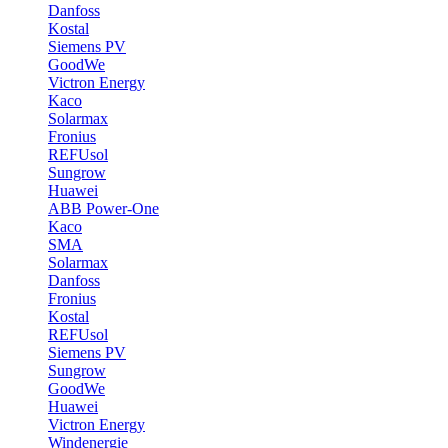
Danfoss
Kostal
Siemens PV
GoodWe
Victron Energy
Kaco
Solarmax
Fronius
REFUsol
Sungrow
Huawei
ABB Power-One
Kaco
SMA
Solarmax
Danfoss
Fronius
Kostal
REFUsol
Siemens PV
Sungrow
GoodWe
Huawei
Victron Energy
Windenergie