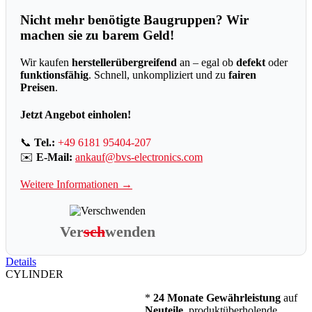
Nicht mehr benötigte Baugruppen? Wir
machen sie zu barem Geld!
Wir kaufen
herstellerübergreifend
an – egal ob
defekt
oder
funktionsfähig
. Schnell, unkompliziert und zu
fairen
Preisen
.
Jetzt Angebot einholen!
📞
Tel.:
+49 6181 95404-207
✉️
E-Mail:
ankauf@bvs-electronics.com
Weitere Informationen →
Ver
sch
wenden
Details
CYLINDER
*
24 Monate Gewährleistung
auf
Neuteile
, produktüberholende