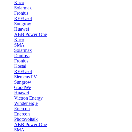
Kaco
Solarmax
Fronius
REFUsol
Sungrow
Huawei
ABB Power-One
Kaco
SMA
Solarmax
Danfoss
Fronius
Kostal
REFUsol
Siemens PV
Sungrow
GoodWe
Huawei
Victron Energy
Windenergie
Enercon
Enercon
Photovoltaik
ABB Power-One
SMA