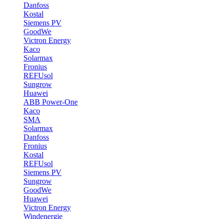
Danfoss
Kostal
Siemens PV
GoodWe
Victron Energy
Kaco
Solarmax
Fronius
REFUsol
Sungrow
Huawei
ABB Power-One
Kaco
SMA
Solarmax
Danfoss
Fronius
Kostal
REFUsol
Siemens PV
Sungrow
GoodWe
Huawei
Victron Energy
Windenergie