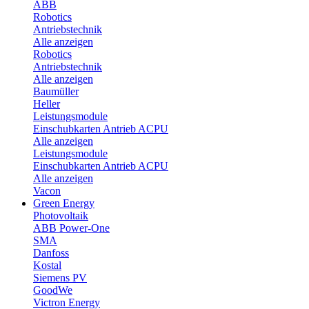
ABB
Robotics
Antriebstechnik
Alle anzeigen
Robotics
Antriebstechnik
Alle anzeigen
Baumüller
Heller
Leistungsmodule
Einschubkarten Antrieb ACPU
Alle anzeigen
Leistungsmodule
Einschubkarten Antrieb ACPU
Alle anzeigen
Vacon
Green Energy
Photovoltaik
ABB Power-One
SMA
Danfoss
Kostal
Siemens PV
GoodWe
Victron Energy