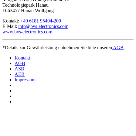
Technologiepark Hanau
D-63457 Hanau Wolfgang
Kontakt:
+49 6181 95404-200
E-Mail:
info@bvs-electronics.com
www.bvs-electronics.com
*Details zur Gewährleistung entnehmen Sie bitte unseren
AGB
.
Kontakt
AGB
ASB
AEB
Impressum