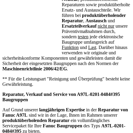
Reparaturen sowie produktüberholte
Ersatz- und Austauschteile. Wir
führen bei
produktüberholender
Reparatur
,
Austausch
und
Ersatzteilverkauf
nicht nur
unsere
Präventivmaßnahmen durch,
sondern
testen
jede elektronische
Baugruppe umfangreich auf
Funktion
und
Last
. Darüber hinaus
verwenden wir originale und
sicherheitskonforme Komponenten und gewährleisten damit die
Sicherheit der eingesetzten Baugruppen nach den Normen der
Maschinenrichtlinie 2006/42/EG
.
** Für die Leistungsart "Reinigung und Überprüfung" besteht keine
Gewährleistung.
Reparatur, Verkauf und Service von
A97L-0201-0484#395
Baugruppen
Auf Grund unserer
langjährigen Expertise
in der
Reparatur von
Fanuc A97L
sind wir in der Lage, Ihnen im Rahmen unserer
produktüberholenden Reparatur
ein vollumfängliches
Servicepaket für Ihre
Fanuc
Baugruppen
des Typs
A97L-0201-
0484#395
zu bieten.