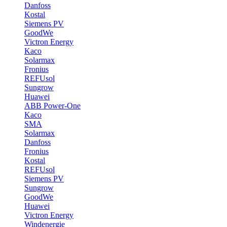
Danfoss
Kostal
Siemens PV
GoodWe
Victron Energy
Kaco
Solarmax
Fronius
REFUsol
Sungrow
Huawei
ABB Power-One
Kaco
SMA
Solarmax
Danfoss
Fronius
Kostal
REFUsol
Siemens PV
Sungrow
GoodWe
Huawei
Victron Energy
Windenergie