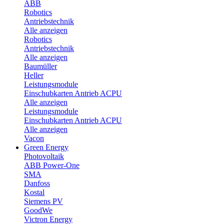
ABB
Robotics
Antriebstechnik
Alle anzeigen
Robotics
Antriebstechnik
Alle anzeigen
Baumüller
Heller
Leistungsmodule
Einschubkarten Antrieb ACPU
Alle anzeigen
Leistungsmodule
Einschubkarten Antrieb ACPU
Alle anzeigen
Vacon
Green Energy
Photovoltaik
ABB Power-One
SMA
Danfoss
Kostal
Siemens PV
GoodWe
Victron Energy