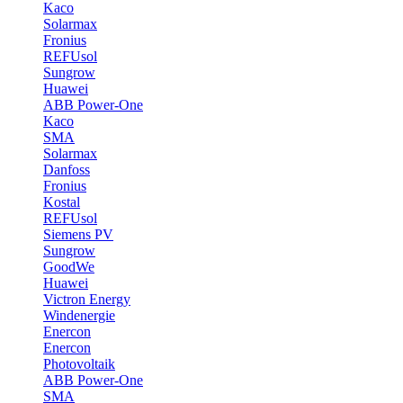
Kaco
Solarmax
Fronius
REFUsol
Sungrow
Huawei
ABB Power-One
Kaco
SMA
Solarmax
Danfoss
Fronius
Kostal
REFUsol
Siemens PV
Sungrow
GoodWe
Huawei
Victron Energy
Windenergie
Enercon
Enercon
Photovoltaik
ABB Power-One
SMA