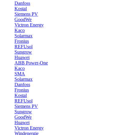
Danfoss
Kostal
Siemens PV
GoodWe
Victron Energy
Kaco
Solarmax
Fronius
REFUsol
Sungrow
Huawei
ABB Power-One
Kaco
SMA
Solarmax
Danfoss
Fronius
Kostal
REFUsol
Siemens PV
Sungrow
GoodWe
Huawei
Victron Energy
Windenergie