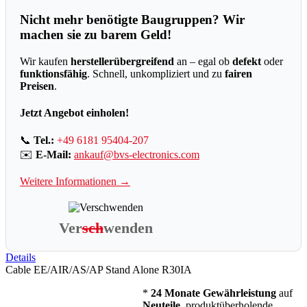
Nicht mehr benötigte Baugruppen? Wir
machen sie zu barem Geld!
Wir kaufen
herstellerübergreifend
an – egal ob
defekt
oder
funktionsfähig
. Schnell, unkompliziert und zu
fairen
Preisen
.
Jetzt Angebot einholen!
📞
Tel.:
+49 6181 95404-207
✉️
E-Mail:
ankauf@bvs-electronics.com
Weitere Informationen →
Ver
sch
wenden
Details
Cable EE/AIR/AS/AP Stand Alone R30IA
*
24 Monate Gewährleistung
auf
Neuteile
, produktüberholende