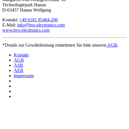
Technologiepark Hanau
D-63457 Hanau Wolfgang
Kontakt:
+49 6181 95404-200
E-Mail:
info@bvs-electronics.com
www.bvs-electronics.com
*Details zur Gewährleistung entnehmen Sie bitte unseren
AGB
.
Kontakt
AGB
ASB
AEB
Impressum