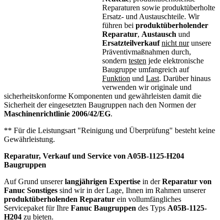
Reparaturen sowie produktüberholte
Ersatz- und Austauschteile. Wir
führen bei
produktüberholender
Reparatur
,
Austausch
und
Ersatzteilverkauf
nicht nur
unsere
Präventivmaßnahmen durch,
sondern
testen
jede elektronische
Baugruppe umfangreich auf
Funktion
und
Last
. Darüber hinaus
verwenden wir originale und
sicherheitskonforme Komponenten und gewährleisten damit die
Sicherheit der eingesetzten Baugruppen nach den Normen der
Maschinenrichtlinie 2006/42/EG
.
** Für die Leistungsart "Reinigung und Überprüfung" besteht keine
Gewährleistung.
Reparatur, Verkauf und Service von
A05B-1125-H204
Baugruppen
Auf Grund unserer
langjährigen Expertise
in der
Reparatur von
Fanuc Sonstiges
sind wir in der Lage, Ihnen im Rahmen unserer
produktüberholenden Reparatur
ein vollumfängliches
Servicepaket für Ihre
Fanuc
Baugruppen
des Typs
A05B-1125-
H204
zu bieten.