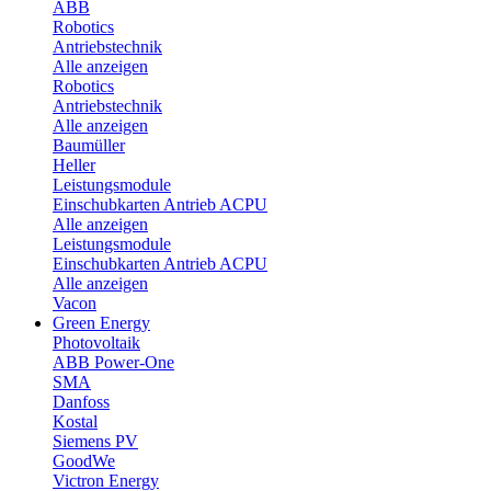
ABB
Robotics
Antriebstechnik
Alle anzeigen
Robotics
Antriebstechnik
Alle anzeigen
Baumüller
Heller
Leistungsmodule
Einschubkarten Antrieb ACPU
Alle anzeigen
Leistungsmodule
Einschubkarten Antrieb ACPU
Alle anzeigen
Vacon
Green Energy
Photovoltaik
ABB Power-One
SMA
Danfoss
Kostal
Siemens PV
GoodWe
Victron Energy