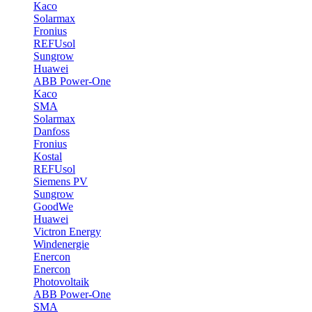
Kaco
Solarmax
Fronius
REFUsol
Sungrow
Huawei
ABB Power-One
Kaco
SMA
Solarmax
Danfoss
Fronius
Kostal
REFUsol
Siemens PV
Sungrow
GoodWe
Huawei
Victron Energy
Windenergie
Enercon
Enercon
Photovoltaik
ABB Power-One
SMA