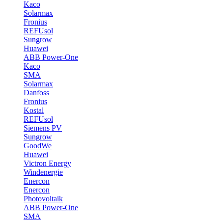
Kaco
Solarmax
Fronius
REFUsol
Sungrow
Huawei
ABB Power-One
Kaco
SMA
Solarmax
Danfoss
Fronius
Kostal
REFUsol
Siemens PV
Sungrow
GoodWe
Huawei
Victron Energy
Windenergie
Enercon
Enercon
Photovoltaik
ABB Power-One
SMA