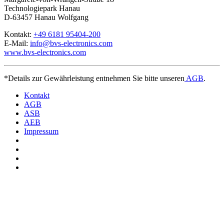
Technologiepark Hanau
D-63457 Hanau Wolfgang
Kontakt:
+49 6181 95404-200
E-Mail:
info@bvs-electronics.com
www.bvs-electronics.com
*Details zur Gewährleistung entnehmen Sie bitte unseren
AGB
.
Kontakt
AGB
ASB
AEB
Impressum