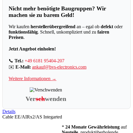
Nicht mehr benötigte Baugruppen? Wir
machen sie zu barem Geld!
Wir kaufen
herstellerübergreifend
an – egal ob
defekt
oder
funktionsfähig
. Schnell, unkompliziert und zu
fairen
Preisen
.
Jetzt Angebot einholen!
📞
Tel.:
+49 6181 95404-207
✉️
E-Mail:
ankauf@bvs-electronics.com
Weitere Informationen →
Ver
sch
wenden
Details
Cable EE/AIRx2/AS Integarted
*
24 Monate Gewährleistung
auf
Neuteile
, produktüberholende