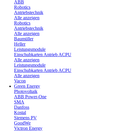
ABB
Robotics
Antriebstechnik
Alle anzeigen
Robotics
Antriebstechnik
Alle anzeigen
Baumüller
Heller
Leistungsmodule
Einschubkarten Antrieb ACPU
Alle anzeigen
Leistungsmodule
Einschubkarten Antrieb ACPU
Alle anzeigen
Vacon
Green Energy
Photovoltaik
ABB Power-One
SMA
Danfoss
Kostal
Siemens PV
GoodWe
Victron Energy