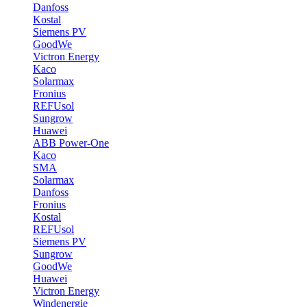
Danfoss
Kostal
Siemens PV
GoodWe
Victron Energy
Kaco
Solarmax
Fronius
REFUsol
Sungrow
Huawei
ABB Power-One
Kaco
SMA
Solarmax
Danfoss
Fronius
Kostal
REFUsol
Siemens PV
Sungrow
GoodWe
Huawei
Victron Energy
Windenergie