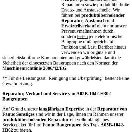
Reparaturen sowie produktüberholte
Ersatz- und Austauschteile. Wir
führen bei
produktüberholender
Reparatur
,
Austausch
und
Ersatzteilverkauf
nicht nur
unsere
Präventivmaßnahmen durch,
sondern
testen
jede elektronische
Baugruppe umfangreich auf
Funktion
und
Last
. Darüber hinaus
verwenden wir originale und
sicherheitskonforme Komponenten und gewährleisten damit die
Sicherheit der eingesetzten Baugruppen nach den Normen der
Maschinenrichtlinie 2006/42/EG
.
** Für die Leistungsart "Reinigung und Überprüfung" besteht keine
Gewährleistung.
Reparatur, Verkauf und Service von
A05B-1042-H302
Baugruppen
Auf Grund unserer
langjährigen Expertise
in der
Reparatur von
Fanuc Sonstiges
sind wir in der Lage, Ihnen im Rahmen unserer
produktüberholenden Reparatur
ein vollumfängliches
Servicepaket für Ihre
Fanuc
Baugruppen
des Typs
A05B-1042-
H302
zu bieten.