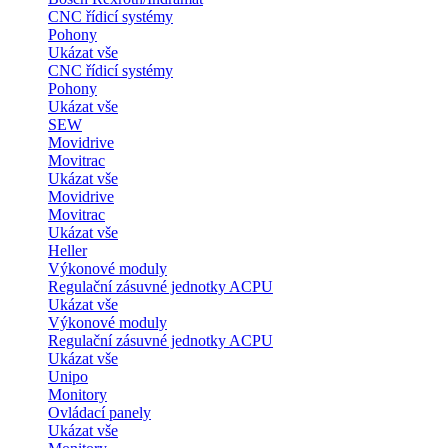
CNC řídicí systémy
Pohony
Ukázat vše
CNC řídicí systémy
Pohony
Ukázat vše
SEW
Movidrive
Movitrac
Ukázat vše
Movidrive
Movitrac
Ukázat vše
Heller
Výkonové moduly
Regulační zásuvné jednotky ACPU
Ukázat vše
Výkonové moduly
Regulační zásuvné jednotky ACPU
Ukázat vše
Unipo
Monitory
Ovládací panely
Ukázat vše