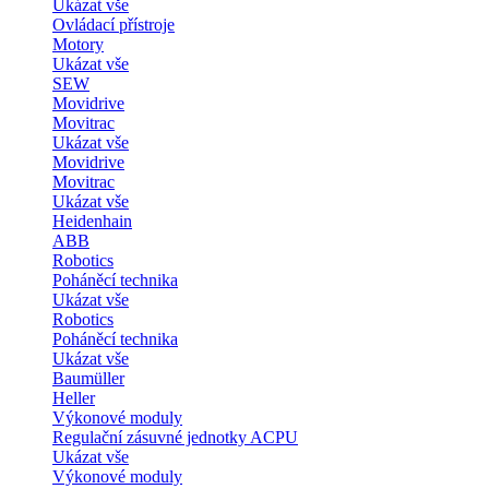
Ukázat vše
Ovládací přístroje
Motory
Ukázat vše
SEW
Movidrive
Movitrac
Ukázat vše
Movidrive
Movitrac
Ukázat vše
Heidenhain
ABB
Robotics
Poháněcí technika
Ukázat vše
Robotics
Poháněcí technika
Ukázat vše
Baumüller
Heller
Výkonové moduly
Regulační zásuvné jednotky ACPU
Ukázat vše
Výkonové moduly