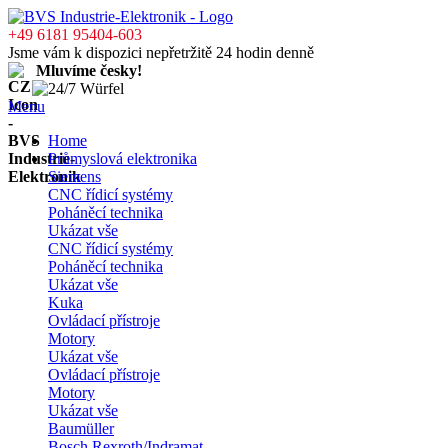
+49 6181 95404-603
Jsme vám k dispozici nepřetržitě 24 hodin denně
Mluvíme česky!
Menu
Home
Průmyslová elektronika
Siemens
CNC řídicí systémy
Poháněcí technika
Ukázat vše
CNC řídicí systémy
Poháněcí technika
Ukázat vše
Kuka
Ovládací přístroje
Motory
Ukázat vše
Ovládací přístroje
Motory
Ukázat vše
Baumüller
Bosch Rexroth/Indramat