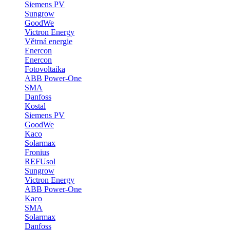
Siemens PV
Sungrow
GoodWe
Victron Energy
Větrná energie
Enercon
Enercon
Fotovoltaika
ABB Power-One
SMA
Danfoss
Kostal
Siemens PV
GoodWe
Kaco
Solarmax
Fronius
REFUsol
Sungrow
Victron Energy
ABB Power-One
Kaco
SMA
Solarmax
Danfoss