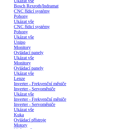
Ukázat vše
Bosch Rexroth/Indramat
CNC řídicí systémy
Pohony
Ukázat vše
CNC řídicí systémy
Pohony
Ukázat vše
Unipo
Monitory
Ovládací panely
Ukázat vše
Monitory
Ovládací panely
Ukázat vše
Lenze
Inverter - Frekvenční měniče
Inverter - Servoměniče
Ukázat vše
Inverter - Frekvenční měniče
Inverter - Servoměniče
Ukázat vše
Kuka
Ovládací přístroje
Motory