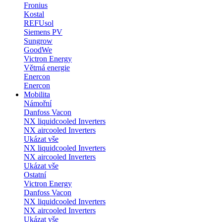
Fronius
Kostal
REFUsol
Siemens PV
Sungrow
GoodWe
Victron Energy
Větrná energie
Enercon
Enercon
Mobilita
Námořní
Danfoss Vacon
NX liquidcooled Inverters
NX aircooled Inverters
Ukázat vše
NX liquidcooled Inverters
NX aircooled Inverters
Ukázat vše
Ostatní
Victron Energy
Danfoss Vacon
NX liquidcooled Inverters
NX aircooled Inverters
Ukázat vše