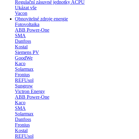
Regulační zásuvné jednotky ACPU
Ukázat vše
Vacon
Obnovitelné zdroje energie
Fotovoltaika
ABB Power-One
SMA
Danfoss
Kostal
Siemens PV
GoodWe
Kaco
Solarmax
Fronius
REFUsol
Sungrow
Victron Energy
ABB Power-One
Kaco
SMA
Solarmax
Danfoss
Fronius
Kostal
REFUsol