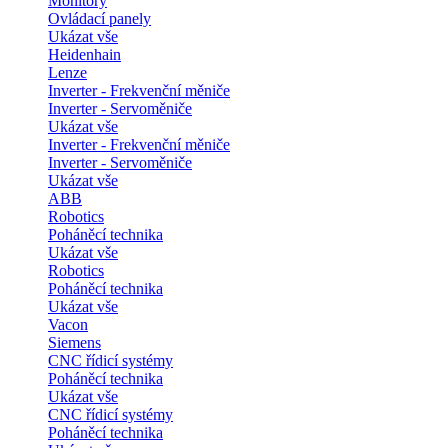
Monitory
Ovládací panely
Ukázat vše
Heidenhain
Lenze
Inverter - Frekvenční měniče
Inverter - Servoměniče
Ukázat vše
Inverter - Frekvenční měniče
Inverter - Servoměniče
Ukázat vše
ABB
Robotics
Poháněcí technika
Ukázat vše
Robotics
Poháněcí technika
Ukázat vše
Vacon
Siemens
CNC řídicí systémy
Poháněcí technika
Ukázat vše
CNC řídicí systémy
Poháněcí technika