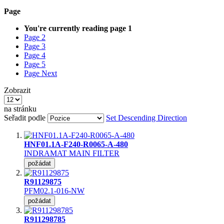
Page
You're currently reading page
1
Page
2
Page
3
Page
4
Page
5
Page
Next
Zobrazit
na stránku
Seřadit podle
Set Descending Direction
HNF01.1A-F240-R0065-A-480
INDRAMAT MAIN FILTER
požádat
R91129875
PFM02.1-016-NW
požádat
R911298785