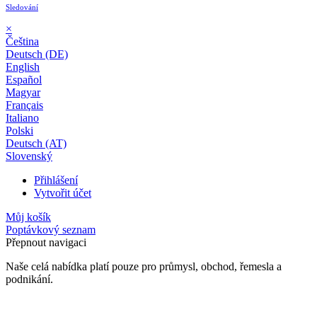
Sledování
×
Čeština
Deutsch (DE)
English
Español
Magyar
Français
Italiano
Polski
Deutsch (AT)
Slovenský
Přihlášení
Vytvořit účet
Můj košík
Poptávkový seznam
Přepnout navigaci
Naše celá nabídka platí pouze pro průmysl, obchod, řemesla a
podnikání.
24 měsíční záruka*