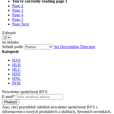
You're currently reading page
1
Page
2
Page
3
Page
4
Page
5
Page
Next
Zobrazit
na stránku
Seřadit podle
Set Descending Direction
Kategorie
HAS
HLB
HLC
HNF
HNL
PFM
Newsletter společnosti BVS
E-mail*
Předložit
Ano, chci pravidelně odebírat newsletter společnosti BVS s
informacemi o nových produktech a službách, firemních novinkách,