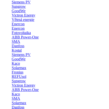
Siemens PV
Sungrow
GoodWe
Victron Energy
Větrná energie
Enercon
Enercon
Fotovoltaika
ABB Power-One
SMA
Danfoss
Kostal
Siemens PV
GoodWe
Kaco
Solarmax
Fronius
REFUsol
Sungrow
Victron Energy
ABB Power-One
Kaco
SMA
Solarmax
Danfoss