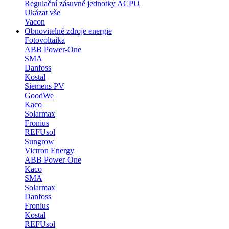
Regulační zásuvné jednotky ACPU
Ukázat vše
Vacon
Obnovitelné zdroje energie
Fotovoltaika
ABB Power-One
SMA
Danfoss
Kostal
Siemens PV
GoodWe
Kaco
Solarmax
Fronius
REFUsol
Sungrow
Victron Energy
ABB Power-One
Kaco
SMA
Solarmax
Danfoss
Fronius
Kostal
REFUsol