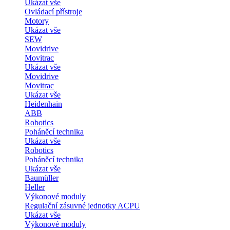
Ukázat vše
Ovládací přístroje
Motory
Ukázat vše
SEW
Movidrive
Movitrac
Ukázat vše
Movidrive
Movitrac
Ukázat vše
Heidenhain
ABB
Robotics
Poháněcí technika
Ukázat vše
Robotics
Poháněcí technika
Ukázat vše
Baumüller
Heller
Výkonové moduly
Regulační zásuvné jednotky ACPU
Ukázat vše
Výkonové moduly