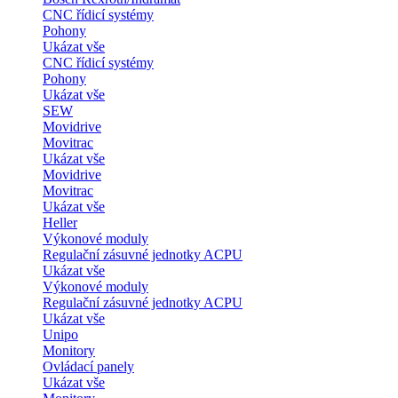
CNC řídicí systémy
Pohony
Ukázat vše
CNC řídicí systémy
Pohony
Ukázat vše
SEW
Movidrive
Movitrac
Ukázat vše
Movidrive
Movitrac
Ukázat vše
Heller
Výkonové moduly
Regulační zásuvné jednotky ACPU
Ukázat vše
Výkonové moduly
Regulační zásuvné jednotky ACPU
Ukázat vše
Unipo
Monitory
Ovládací panely
Ukázat vše