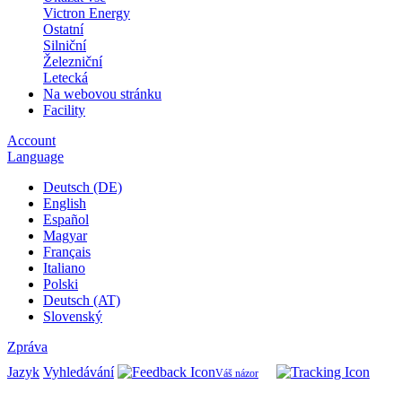
Victron Energy
Ostatní
Silniční
Železniční
Letecká
Na webovou stránku
Facility
Account
Language
Deutsch (DE)
English
Español
Magyar
Français
Italiano
Polski
Deutsch (AT)
Slovenský
Zpráva
Jazyk
Vyhledávání
Váš názor