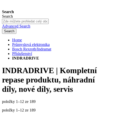
Search
Search
Advanced Search
Search
Home
Průmyslová elektronika
Bosch Rexroth/Indramat
Příslušenství
INDRADRIVE
INDRADRIVE | Kompletní
repase produktu, náhradní
díly, nové díly, servis
položky
1
–
12
ze
189
položky
1
–
12
ze
189