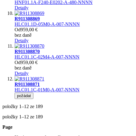
HNF01.1A-F240-E0202-A-480-NNNN
Detaily
R911308869
HLC01.1D-05M0-A-007-NNNN
Od
959,00 €
bez daně
Detaily
R911308870
HLC01.1C-02M4-A-007-NNNN
Od
959,00 €
bez daně
Detaily
R911308871
HLC01.1C-01M0-A-007-NNNN
požádat
položky
1
–
12
ze
189
položky
1
–
12
ze
189
Page