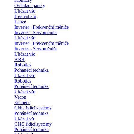
Monitory
Ovládací panely
Ukázat vše
Heidenhain
Lenze
Inverter - Frekvenční měniče
Inverter - Servoměniče
Ukázat vše
Inverter - Frekvenční měniče
Inverter - Servoměniče
Ukázat vše
ABB
Robotics
Poháněcí technika
Ukázat vše
Robotics
Poháněcí technika
Ukázat vše
Vacon
Siemens
CNC řídicí systémy
Poháněcí technika
Ukázat vše
CNC řídicí systémy
Poháněcí technika