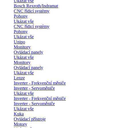
Ukázat vše
Bosch Rexroth/Indramat
CNC řídicí systémy
Pohony
Ukázat vše
CNC řídicí systémy
Pohony
Ukázat vše
Unipo
Monitory
Ovládací panely
Ukázat vše
Monitory
Ovládací panely
Ukázat vše
Lenze
Inverter - Frekvenční měniče
Inverter - Servoměniče
Ukázat vše
Inverter - Frekvenční měniče
Inverter - Servoměniče
Ukázat vše
Kuka
Ovládací přístroje
Motory