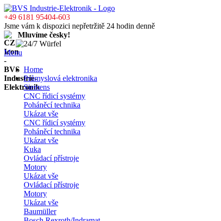
+49 6181 95404-603
Jsme vám k dispozici nepřetržitě 24 hodin denně
Mluvíme česky!
Menu
Home
Průmyslová elektronika
Siemens
CNC řídicí systémy
Poháněcí technika
Ukázat vše
CNC řídicí systémy
Poháněcí technika
Ukázat vše
Kuka
Ovládací přístroje
Motory
Ukázat vše
Ovládací přístroje
Motory
Ukázat vše
Baumüller
Bosch Rexroth/Indramat