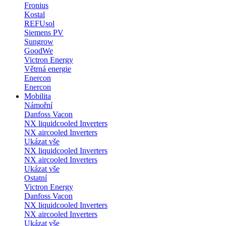
Fronius
Kostal
REFUsol
Siemens PV
Sungrow
GoodWe
Victron Energy
Větrná energie
Enercon
Enercon
Mobilita
Námořní
Danfoss Vacon
NX liquidcooled Inverters
NX aircooled Inverters
Ukázat vše
NX liquidcooled Inverters
NX aircooled Inverters
Ukázat vše
Ostatní
Victron Energy
Danfoss Vacon
NX liquidcooled Inverters
NX aircooled Inverters
Ukázat vše