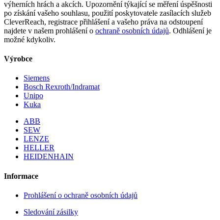
výherních hrách a akcích. Upozornění týkající se měření úspěšnosti
po získání vašeho souhlasu, použití poskytovatele zasílacích služeb
CleverReach, registrace přihlášení a vašeho práva na odstoupení
najdete v našem prohlášení o
ochraně osobních údajů
. Odhlášení je
možné kdykoliv.
Výrobce
Siemens
Bosch Rexroth/Indramat
Unipo
Kuka
ABB
SEW
LENZE
HELLER
HEIDENHAIN
Informace
Prohlášení o ochraně osobních údajů
Sledování zásilky