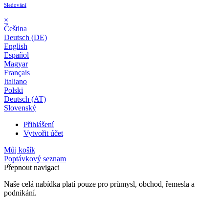
Sledování
×
Čeština
Deutsch (DE)
English
Español
Magyar
Français
Italiano
Polski
Deutsch (AT)
Slovenský
Přihlášení
Vytvořit účet
Můj košík
Poptávkový seznam
Přepnout navigaci
Naše celá nabídka platí pouze pro průmysl, obchod, řemesla a
podnikání.
24 měsíční záruka*