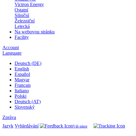
Victron Energy
Ostatní
Silniční
Železniční
Letecká
Na webovou stránku
Facility
Account
Language
Deutsch (DE)
English
Español
Magyar
Français
Italiano
Polski
Deutsch (AT)
Slovenský
Zpráva
Jazyk
Vyhledávání
Váš názor