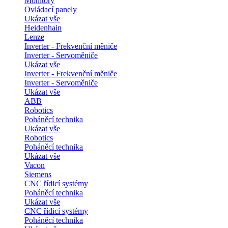
Monitory
Ovládací panely
Ukázat vše
Heidenhain
Lenze
Inverter - Frekvenční měniče
Inverter - Servoměniče
Ukázat vše
Inverter - Frekvenční měniče
Inverter - Servoměniče
Ukázat vše
ABB
Robotics
Poháněcí technika
Ukázat vše
Robotics
Poháněcí technika
Ukázat vše
Vacon
Siemens
CNC řídicí systémy
Poháněcí technika
Ukázat vše
CNC řídicí systémy
Poháněcí technika