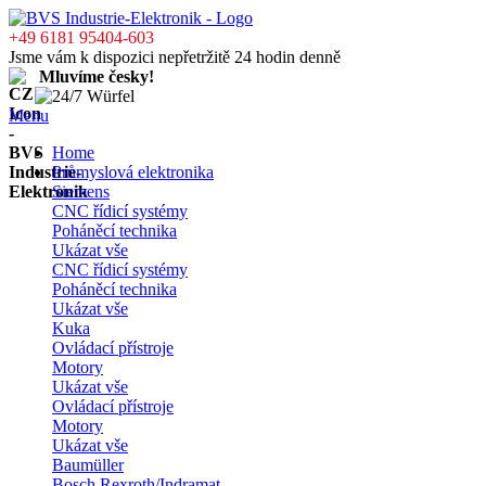
+49 6181 95404-603
Jsme vám k dispozici nepřetržitě 24 hodin denně
Mluvíme česky!
Menu
Home
Průmyslová elektronika
Siemens
CNC řídicí systémy
Poháněcí technika
Ukázat vše
CNC řídicí systémy
Poháněcí technika
Ukázat vše
Kuka
Ovládací přístroje
Motory
Ukázat vše
Ovládací přístroje
Motory
Ukázat vše
Baumüller
Bosch Rexroth/Indramat