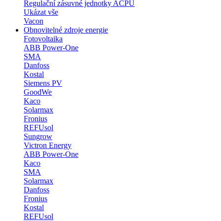
Regulační zásuvné jednotky ACPU
Ukázat vše
Vacon
Obnovitelné zdroje energie
Fotovoltaika
ABB Power-One
SMA
Danfoss
Kostal
Siemens PV
GoodWe
Kaco
Solarmax
Fronius
REFUsol
Sungrow
Victron Energy
ABB Power-One
Kaco
SMA
Solarmax
Danfoss
Fronius
Kostal
REFUsol