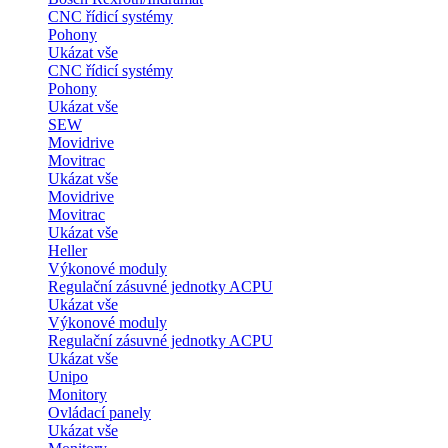
CNC řídicí systémy
Pohony
Ukázat vše
CNC řídicí systémy
Pohony
Ukázat vše
SEW
Movidrive
Movitrac
Ukázat vše
Movidrive
Movitrac
Ukázat vše
Heller
Výkonové moduly
Regulační zásuvné jednotky ACPU
Ukázat vše
Výkonové moduly
Regulační zásuvné jednotky ACPU
Ukázat vše
Unipo
Monitory
Ovládací panely
Ukázat vše