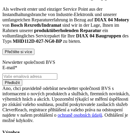
Als weltweit erster und einziger Service Point aus der
Instandhaltungsbranche von Industrie-Elektronik und unserer
umfangreichen Reparaturerfahrung in Bezug auf
DIAX 04
Motory
von
Bosch Rexroth/Indramat
sind wir in der Lage, Ihnen im
Rahmen unserer
produktüberholenden Reparatur
ein
vollumfängliches Servicepaket für Ihre
DIAX 04
Baugruppen
des
Typs
MHD112D-027-NG0-BP
zu bieten.
Přečtěte si více
Dies unterscheidet unsere
produktüberholende Reparatur
von
konventionellen Reparaturen:
Newsletter společnosti BVS
E-mail*
Präventiver Austausch aller Bauteile, die einer Alterung
oder einem höheren Verschleiß unterliegen
Zertifizierte Reparaturwerkstatt
Předložit
Austausch aller Komponenten, die als Schwachstellen
Ano, chci pravidelně odebírat newsletter společnosti BVS s
identifiziert werden und somit ein Sicherheitsrisiko für die
informacemi o nových produktech a službách, firemních novinkách,
Maschine und deren Betreiber darstellen
výherních hrách a akcích. Upozornění týkající se měření úspěšnosti
Ausschließliche Verwendung der vom Hersteller oder
po získání vašeho souhlasu, použití poskytovatele zasílacích služeb
Gesetzgeber neuen & zugelassenen Komponenten
CleverReach, registrace přihlášení a vašeho práva na odstoupení
Überprüfung aller relevanten Funktionen in Form von
najdete v našem prohlášení o
ochraně osobních údajů
. Odhlášení je
Funktions- und Lasttests
možné kdykoliv.
Mit unserer
optionalen Eilreparatur
sind wir zusätzlich in der
Výrobce