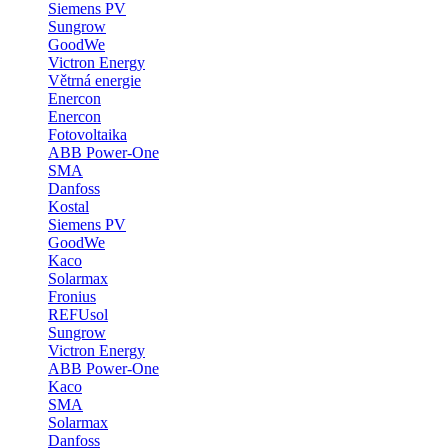
Siemens PV
Sungrow
GoodWe
Victron Energy
Větrná energie
Enercon
Enercon
Fotovoltaika
ABB Power-One
SMA
Danfoss
Kostal
Siemens PV
GoodWe
Kaco
Solarmax
Fronius
REFUsol
Sungrow
Victron Energy
ABB Power-One
Kaco
SMA
Solarmax
Danfoss