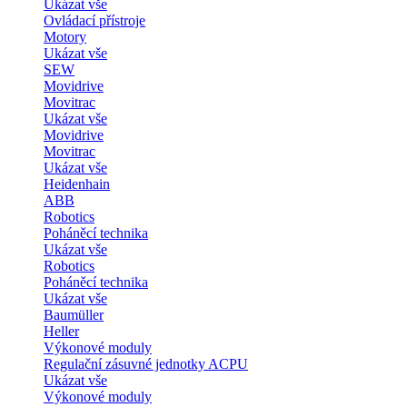
Ukázat vše
Ovládací přístroje
Motory
Ukázat vše
SEW
Movidrive
Movitrac
Ukázat vše
Movidrive
Movitrac
Ukázat vše
Heidenhain
ABB
Robotics
Poháněcí technika
Ukázat vše
Robotics
Poháněcí technika
Ukázat vše
Baumüller
Heller
Výkonové moduly
Regulační zásuvné jednotky ACPU
Ukázat vše
Výkonové moduly