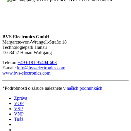
Über 100.000 Baugruppen sofort verfügbar
MHD112D-027-NG0-BP – Service mit 24 Stunden-
Erreichbarkeit
Wir sind
rund um die Uhr und an sieben Tagen pro Woche für
Sie erreichbar
. Bei Fragen kontaktieren Sie uns unter
+49 6181
BVS Electronics GmbH
95404-200.
Margarete-von-Wrangell-Straße 18
Technologiepark Hanau
D-63457 Hanau Wolfgang
Telefon:
+49 6181 95404-603
E-mail:
info@bvs-electronics.com
www.bvs-electronics.com
*Podrobnosti o záruce naleznete v
našich podmínkách
.
Zpráva
VOP
VSP
VNP
Tiráž