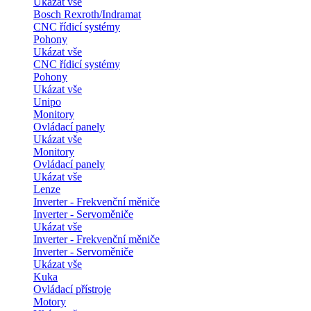
Ukázat vše
Bosch Rexroth/Indramat
CNC řídicí systémy
Pohony
Ukázat vše
CNC řídicí systémy
Pohony
Ukázat vše
Unipo
Monitory
Ovládací panely
Ukázat vše
Monitory
Ovládací panely
Ukázat vše
Lenze
Inverter - Frekvenční měniče
Inverter - Servoměniče
Ukázat vše
Inverter - Frekvenční měniče
Inverter - Servoměniče
Ukázat vše
Kuka
Ovládací přístroje
Motory