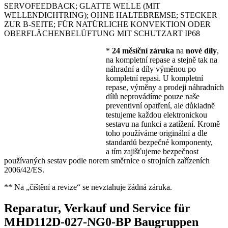
SERVOFEEDBACK; GLATTE WELLE (MIT
WELLENDICHTRING); OHNE HALTEBREMSE; STECKER
ZUR B-SEITE; FÜR NATÜRLICHE KONVEKTION ODER
OBERFLÄCHENBELÜFTUNG MIT SCHUTZART IP68
*
24 měsíční záruka
na
nové díly
,
na kompletní repase a stejně tak na
náhradní a díly výměnou po
kompletní repasi. U kompletní
repase, výměny a prodeji náhradních
dílů neprovádíme pouze naše
preventivní opatření, ale důkladně
testujeme každou elektronickou
sestavu na funkci a zatížení. Kromě
toho používáme originální a dle
standardů bezpečné komponenty,
a tím zajišťujeme bezpečnost
používaných sestav podle norem směrnice o strojních zařízeních
2006/42/ES.
** Na „čištění a revize“ se nevztahuje žádná záruka.
Reparatur, Verkauf und Service für
MHD112D-027-NG0-BP Baugruppen