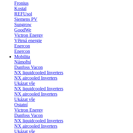
Fronius
Kostal
REFUsol
Siemens PV
Sungrow
GoodWe
Victron Energy
Větrná energie
Enercon
Enercon
Mobilita
Námořní
Danfoss Vacon
NX liquidcooled Inverters
NX aircooled Inverters
Ukázat vše
NX liquidcooled Inverters
NX aircooled Inverters
Ukázat vše
Ostatní
Victron Energy
Danfoss Vacon
NX liquidcooled Inverters
NX aircooled Inverters
Ukázat vše