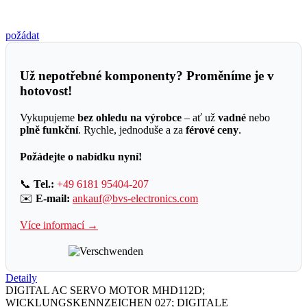
požádat
Už nepotřebné komponenty? Proměníme je v
hotovost!
Vykupujeme
bez ohledu na výrobce
– ať už
vadné
nebo
plně funkční
. Rychle, jednoduše a za
férové ceny
.
Požádejte o nabídku nyní!
📞
Tel.:
+49 6181 95404-207
✉️
E-mail:
ankauf@bvs-electronics.com
Více informací →
Detaily
DIGITAL AC SERVO MOTOR MHD112D;
WICKLUNGSKENNZEICHEN 027; DIGITALE