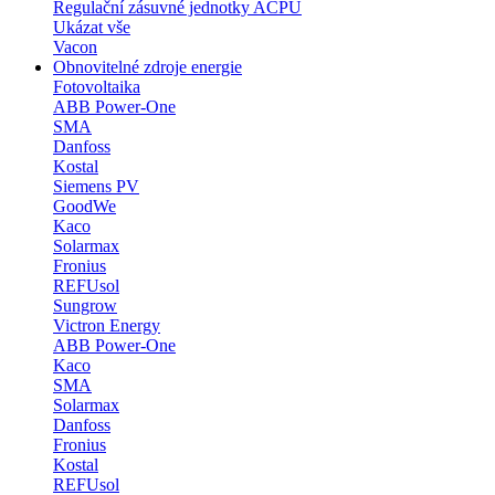
Regulační zásuvné jednotky ACPU
Ukázat vše
Vacon
Obnovitelné zdroje energie
Fotovoltaika
ABB Power-One
SMA
Danfoss
Kostal
Siemens PV
GoodWe
Kaco
Solarmax
Fronius
REFUsol
Sungrow
Victron Energy
ABB Power-One
Kaco
SMA
Solarmax
Danfoss
Fronius
Kostal
REFUsol