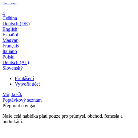
Sledování
×
Čeština
Deutsch (DE)
English
Español
Magyar
Français
Italiano
Polski
Deutsch (AT)
Slovenský
Přihlášení
Vytvořit účet
Můj košík
Poptávkový seznam
Přepnout navigaci
Naše celá nabídka platí pouze pro průmysl, obchod, řemesla a
podnikání.
24 měsíční záruka*