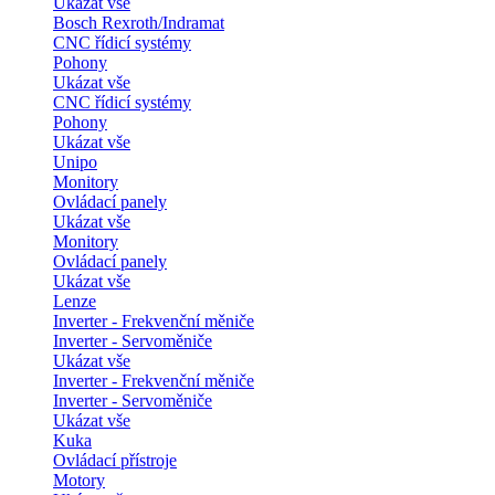
Ukázat vše
Bosch Rexroth/Indramat
CNC řídicí systémy
Pohony
Ukázat vše
CNC řídicí systémy
Pohony
Ukázat vše
Unipo
Monitory
Ovládací panely
Ukázat vše
Monitory
Ovládací panely
Ukázat vše
Lenze
Inverter - Frekvenční měniče
Inverter - Servoměniče
Ukázat vše
Inverter - Frekvenční měniče
Inverter - Servoměniče
Ukázat vše
Kuka
Ovládací přístroje
Motory