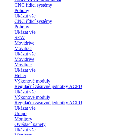
CNC řídicí systémy
Pohony
Ukázat vše
CNC řídicí systémy
Pohony
Ukázat vše
SEW
Movidrive
Movitrac
Ukázat vše
Movidrive
Movitrac
Ukázat vše
Heller
Výkonové moduly
Regulační zásuvné jednotky ACPU
Ukázat vše
Výkonové moduly
Regulační zásuvné jednotky ACPU
Ukázat vše
Unipo
Monitory
Ovládací panely
Ukázat vše