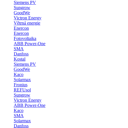
Siemens PV
Sungrow
GoodWe
Victron Energy
Větrná energie
Enercon
Enercon
Fotovoltaika
ABB Power-One
SMA
Danfoss
Kostal
Siemens PV
GoodWe
Kaco
Solarmax
Fronius
REFUsol
Sungrow
Victron Energy
ABB Power-One
Kaco
SMA
Solarmax
Danfoss