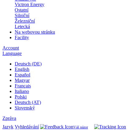
Victron Energy
Ostatní
Silniční
Železniční
Letecká
Na webovou stránku
Facility
Account
Language
Deutsch (DE)
English
Español
Magyar
Français
Italiano
Polski
Deutsch (AT)
Slovenský
Zpráva
Jazyk
Vyhledávání
Váš názor