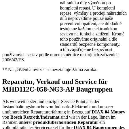
náhradní a díly výměnou po
kompletní repasi. U kompletní
repase, výměny a prodeji náhradních
dílů neprovádíme pouze naše
preventivní opatření, ale důkladně
testujeme každou elektronickou
sestavu na funkci a zatížení. Kromě
toho používáme originální a dle
standardů bezpečné komponenty,
a tím zajišťujeme bezpečnost
používaných sestav podle norem směrnice o strojních zařízeních
2006/42/ES.
** Na „čištění a revize“ se nevztahuje žádná záruka.
Reparatur, Verkauf und Service für
MHD112C-058-NG3-AP Baugruppen
Als weltweit erster und einziger Service Point aus der
Instandhaltungsbranche von Industrie-Elektronik und unserer
umfangreichen Reparaturerfahrung in Bezug auf
DIAX 04
Motory
von
Bosch Rexroth/Indramat
sind wir in der Lage, Ihnen im
Rahmen unserer
produktüberholenden Reparatur
ein
vollumfängliches Servicepaket für Ihre
DIAX 04
Baugruppen
des