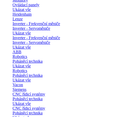
Monitory
Ovládací panely
Ukázat vše
Heidenhain
Lenze
Inverter - Frekvenční měniče
Inverter - Servoměniče
Ukázat vše
Inverter - Frekvenční měniče
Inverter - Servoměniče
Ukázat vše
ABB
Robotics
Poháněcí technika
Ukázat vše
Robotics
Poháněcí technika
Ukázat vše
Vacon
Siemens
CNC řídicí systémy
Poháněcí technika
Ukázat vše
CNC řídicí systémy
Poháněcí technika