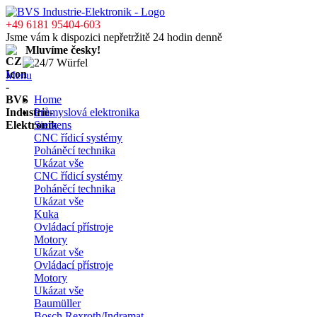
+49 6181 95404-603
Jsme vám k dispozici nepřetržitě 24 hodin denně
Mluvíme česky!
Menu
Home
Průmyslová elektronika
Siemens
CNC řídicí systémy
Poháněcí technika
Ukázat vše
CNC řídicí systémy
Poháněcí technika
Ukázat vše
Kuka
Ovládací přístroje
Motory
Ukázat vše
Ovládací přístroje
Motory
Ukázat vše
Baumüller
Bosch Rexroth/Indramat