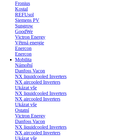
Fronius
Kostal
REFUsol
Siemens PV
Sungrow
GoodWe
Victron Energy
Větrná energie
Enercon
Enercon
Mobilita
Námořní
Danfoss Vacon
NX liquidcooled Inverters
NX aircooled Inverters
Ukázat vše
NX liquidcooled Inverters
NX aircooled Inverters
Ukázat vše
Ostatní
Victron Energy
Danfoss Vacon
NX liquidcooled Inverters
NX aircooled Inverters
Ukázat vše