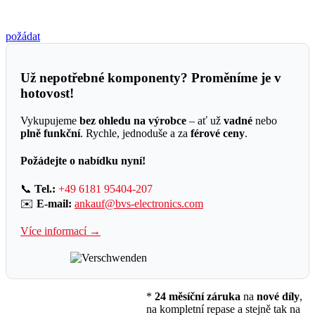
požádat
Už nepotřebné komponenty? Proměníme je v
hotovost!
Vykupujeme
bez ohledu na výrobce
– ať už
vadné
nebo
plně funkční
. Rychle, jednoduše a za
férové ceny
.
Požádejte o nabídku nyní!
📞
Tel.:
+49 6181 95404-207
✉️
E-mail:
ankauf@bvs-electronics.com
Více informací →
*
24 měsíční záruka
na
nové díly
,
na kompletní repase a stejně tak na