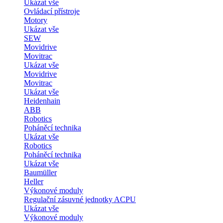
Ukázat vše
Ovládací přístroje
Motory
Ukázat vše
SEW
Movidrive
Movitrac
Ukázat vše
Movidrive
Movitrac
Ukázat vše
Heidenhain
ABB
Robotics
Poháněcí technika
Ukázat vše
Robotics
Poháněcí technika
Ukázat vše
Baumüller
Heller
Výkonové moduly
Regulační zásuvné jednotky ACPU
Ukázat vše
Výkonové moduly