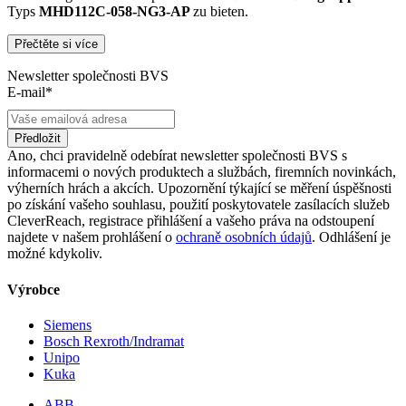
Typs
MHD112C-058-NG3-AP
zu bieten.
Přečtěte si více
Dies unterscheidet unsere
produktüberholende Reparatur
von
konventionellen Reparaturen:
Newsletter společnosti BVS
E-mail*
Präventiver Austausch aller Bauteile, die einer Alterung
oder einem höheren Verschleiß unterliegen
Zertifizierte Reparaturwerkstatt
Předložit
Austausch aller Komponenten, die als Schwachstellen
Ano, chci pravidelně odebírat newsletter společnosti BVS s
identifiziert werden und somit ein Sicherheitsrisiko für die
informacemi o nových produktech a službách, firemních novinkách,
Maschine und deren Betreiber darstellen
výherních hrách a akcích. Upozornění týkající se měření úspěšnosti
Ausschließliche Verwendung der vom Hersteller oder
po získání vašeho souhlasu, použití poskytovatele zasílacích služeb
Gesetzgeber neuen & zugelassenen Komponenten
CleverReach, registrace přihlášení a vašeho práva na odstoupení
Überprüfung aller relevanten Funktionen in Form von
najdete v našem prohlášení o
ochraně osobních údajů
. Odhlášení je
Funktions- und Lasttests
možné kdykoliv.
Mit unserer
optionalen Eilreparatur
sind wir zusätzlich in der
Výrobce
Lage, die Reparatur Ihrer
MHD112C-058-NG3-AP -
Baugruppe in
unserem
zertifizierten Reparaturprozess
bei gleichbleibender
Siemens
Qualität zu priorisieren.
Bosch Rexroth/Indramat
Unipo
Verkauf von Ersatz- und Austauschteilen
Kuka
sowie Neuteilen für MHD112C-058-NG3-
ABB