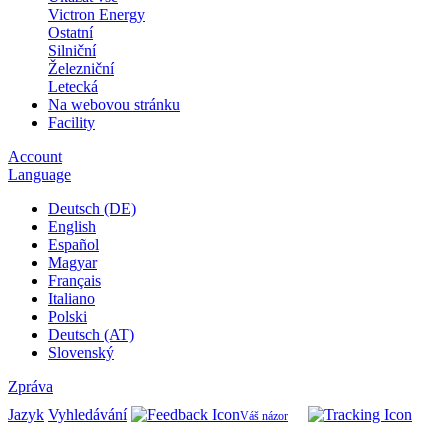
Victron Energy
Ostatní
Silniční
Železniční
Letecká
Na webovou stránku
Facility
Account
Language
Deutsch (DE)
English
Español
Magyar
Français
Italiano
Polski
Deutsch (AT)
Slovenský
Zpráva
Jazyk
Vyhledávání
Váš názor