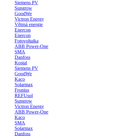
Siemens PV
Sungrow
GoodWe
Victron Energy
Větrná energie
Enercon
Enercon
Fotovoltaika
ABB Power-One
SMA
Danfoss
Kostal
Siemens PV
GoodWe
Kaco
Solarmax
Fronius
REFUsol
Sungrow
Victron Energy
ABB Power-One
Kaco
SMA
Solarmax
Danfoss