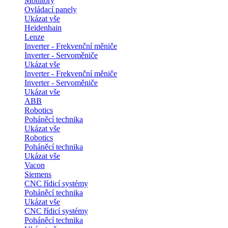
Monitory
Ovládací panely
Ukázat vše
Heidenhain
Lenze
Inverter - Frekvenční měniče
Inverter - Servoměniče
Ukázat vše
Inverter - Frekvenční měniče
Inverter - Servoměniče
Ukázat vše
ABB
Robotics
Poháněcí technika
Ukázat vše
Robotics
Poháněcí technika
Ukázat vše
Vacon
Siemens
CNC řídicí systémy
Poháněcí technika
Ukázat vše
CNC řídicí systémy
Poháněcí technika