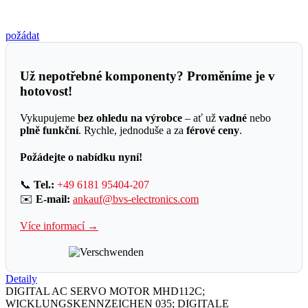
požádat
Už nepotřebné komponenty? Proměníme je v
hotovost!
Vykupujeme
bez ohledu na výrobce
– ať už
vadné
nebo
plně funkční
. Rychle, jednoduše a za
férové ceny
.
Požádejte o nabídku nyní!
📞
Tel.:
+49 6181 95404-207
✉️
E-mail:
ankauf@bvs-electronics.com
Více informací →
Detaily
DIGITAL AC SERVO MOTOR MHD112C;
WICKLUNGSKENNZEICHEN 035; DIGITALE