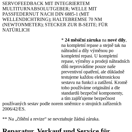
SERVOFEEDBACK MIT INTEGRIERTEM
MULTITURNABSOLUTGEBER; WELLE MIT
PASSFEDERNUT NACH DIN 6885-1 (MIT
WELLENDICHTRING); HALTEBREMSE 70 NM
(NEWTONMETER); STECKER ZUR B-SEITE; FÜR
NATÜRLICH
*
24 měsíční záruka
na
nové díly
,
na kompletní repase a stejně tak na
náhradní a díly výměnou po
kompletní repasi. U kompletní
repase, výměny a prodeji náhradních
dílů neprovádíme pouze naše
preventivní opatření, ale důkladně
testujeme každou elektronickou
sestavu na funkci a zatížení. Kromě
toho používáme originální a dle
standardů bezpečné komponenty,
a tím zajišťujeme bezpečnost
používaných sestav podle norem směrnice o strojních zařízeních
2006/42/ES.
** Na „čištění a revize“ se nevztahuje žádná záruka.
Reparatur, Verkauf und Service für