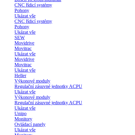
CNC řídicí systémy
Pohony
Ukázat vše
CNC řídicí systémy
Pohony
Ukázat vše
SEW
Movidrive
Movitrac
Ukázat vše
Movidrive
Movitrac
Ukázat vše
Heller
Výkonové moduly
Regulační zásuvné jednotky ACPU
Ukázat vše
Výkonové moduly
Regulační zásuvné jednotky ACPU
Ukázat vše
Unipo
Monitory
Ovládací panely
Ukázat vše