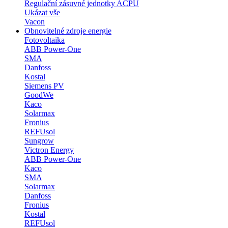
Regulační zásuvné jednotky ACPU
Ukázat vše
Vacon
Obnovitelné zdroje energie
Fotovoltaika
ABB Power-One
SMA
Danfoss
Kostal
Siemens PV
GoodWe
Kaco
Solarmax
Fronius
REFUsol
Sungrow
Victron Energy
ABB Power-One
Kaco
SMA
Solarmax
Danfoss
Fronius
Kostal
REFUsol