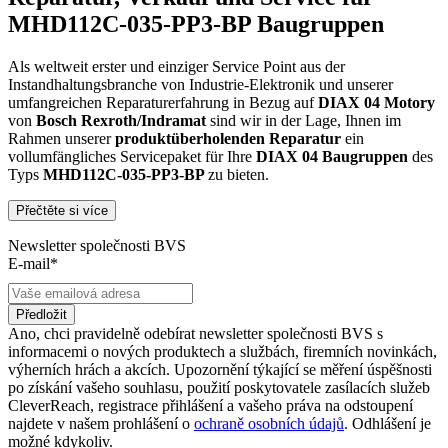
MHD112C-035-PP3-BP Baugruppen
Als weltweit erster und einziger Service Point aus der
Instandhaltungsbranche von Industrie-Elektronik und unserer
umfangreichen Reparaturerfahrung in Bezug auf
DIAX 04
Motory
von
Bosch Rexroth/Indramat
sind wir in der Lage, Ihnen im
Rahmen unserer
produktüberholenden Reparatur
ein
vollumfängliches Servicepaket für Ihre
DIAX 04
Baugruppen
des
Typs
MHD112C-035-PP3-BP
zu bieten.
Přečtěte si více
Dies unterscheidet unsere
produktüberholende Reparatur
von
konventionellen Reparaturen:
Newsletter společnosti BVS
E-mail*
Präventiver Austausch aller Bauteile, die einer Alterung
oder einem höheren Verschleiß unterliegen
Zertifizierte Reparaturwerkstatt
Předložit
Austausch aller Komponenten, die als Schwachstellen
Ano, chci pravidelně odebírat newsletter společnosti BVS s
identifiziert werden und somit ein Sicherheitsrisiko für die
informacemi o nových produktech a službách, firemních novinkách,
Maschine und deren Betreiber darstellen
výherních hrách a akcích. Upozornění týkající se měření úspěšnosti
Ausschließliche Verwendung der vom Hersteller oder
po získání vašeho souhlasu, použití poskytovatele zasílacích služeb
Gesetzgeber neuen & zugelassenen Komponenten
CleverReach, registrace přihlášení a vašeho práva na odstoupení
Überprüfung aller relevanten Funktionen in Form von
najdete v našem prohlášení o
ochraně osobních údajů
. Odhlášení je
Funktions- und Lasttests
možné kdykoliv.