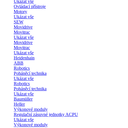
Ukázat vše
Ovládací přístroje
Motory
Ukázat vše
SEW
Movidrive
Movitrac
Ukázat vše
Movidrive
Movitrac
Ukázat vše
Heidenhain
ABB
Robotics
Poháněcí technika
Ukázat vše
Robotics
Poháněcí technika
Ukázat vše
Baumüller
Heller
Výkonové moduly
Regulační zásuvné jednotky ACPU
Ukázat vše
Výkonové moduly