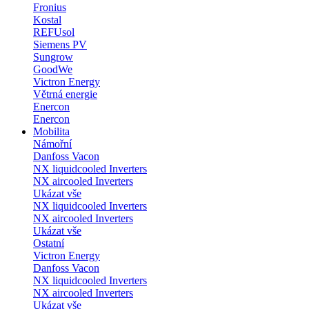
Fronius
Kostal
REFUsol
Siemens PV
Sungrow
GoodWe
Victron Energy
Větrná energie
Enercon
Enercon
Mobilita
Námořní
Danfoss Vacon
NX liquidcooled Inverters
NX aircooled Inverters
Ukázat vše
NX liquidcooled Inverters
NX aircooled Inverters
Ukázat vše
Ostatní
Victron Energy
Danfoss Vacon
NX liquidcooled Inverters
NX aircooled Inverters
Ukázat vše