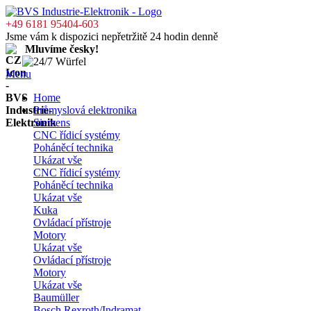
+49 6181 95404-603
Jsme vám k dispozici nepřetržitě 24 hodin denně
Mluvíme česky!
Menu
Home
Průmyslová elektronika
Siemens
CNC řídicí systémy
Poháněcí technika
Ukázat vše
CNC řídicí systémy
Poháněcí technika
Ukázat vše
Kuka
Ovládací přístroje
Motory
Ukázat vše
Ovládací přístroje
Motory
Ukázat vše
Baumüller
Bosch Rexroth/Indramat