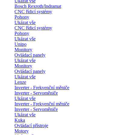
Ukázat vše
Bosch Rexroth/Indramat
CNC řídicí systémy
Pohony
Ukázat vše
CNC řídicí systémy
Pohony
Ukázat vše
Unipo
Monitory
Ovládací panely
Ukázat vše
Monitory
Ovládací panely
Ukázat vše
Lenze
Inverter - Frekvenční měniče
Inverter - Servoměniče
Ukázat vše
Inverter - Frekvenční měniče
Inverter - Servoměniče
Ukázat vše
Kuka
Ovládací přístroje
Motory