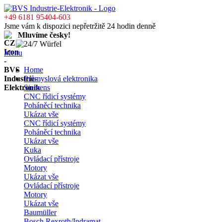
+49 6181 95404-603
Jsme vám k dispozici nepřetržitě 24 hodin denně
Mluvíme česky!
Menu
Home
Průmyslová elektronika
Siemens
CNC řídicí systémy
Poháněcí technika
Ukázat vše
CNC řídicí systémy
Poháněcí technika
Ukázat vše
Kuka
Ovládací přístroje
Motory
Ukázat vše
Ovládací přístroje
Motory
Ukázat vše
Baumüller
Bosch Rexroth/Indramat