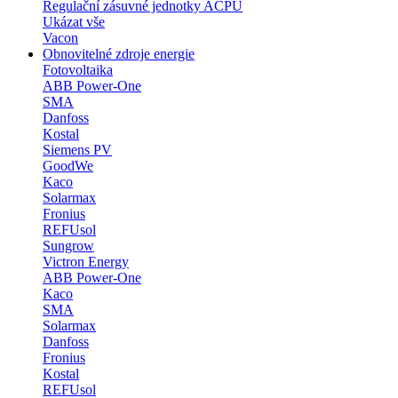
Regulační zásuvné jednotky ACPU
Ukázat vše
Vacon
Obnovitelné zdroje energie
Fotovoltaika
ABB Power-One
SMA
Danfoss
Kostal
Siemens PV
GoodWe
Kaco
Solarmax
Fronius
REFUsol
Sungrow
Victron Energy
ABB Power-One
Kaco
SMA
Solarmax
Danfoss
Fronius
Kostal
REFUsol