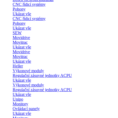
CNC řídicí systémy
Pohony
Ukázat vše
CNC řídicí systémy
Pohony
Ukázat vše
SEW
Movidrive
Movitrac
Ukázat vše
Movidrive
Movitrac
Ukázat vše
Heller
Výkonové moduly
Regulační zásuvné jednotky ACPU
Ukázat vše
Výkonové moduly
Regulační zásuvné jednotky ACPU
Ukázat vše
Unipo
Monitory
Ovládací panely
Ukázat vše