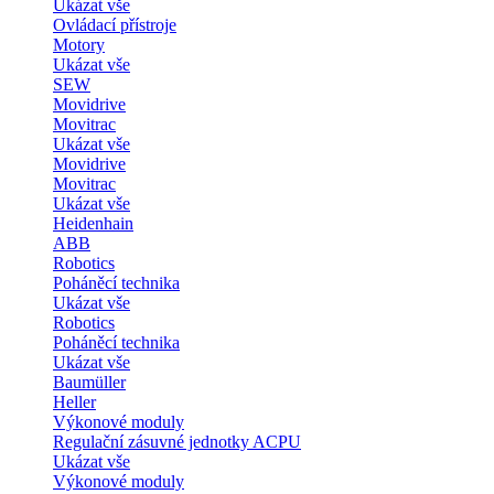
Ukázat vše
Ovládací přístroje
Motory
Ukázat vše
SEW
Movidrive
Movitrac
Ukázat vše
Movidrive
Movitrac
Ukázat vše
Heidenhain
ABB
Robotics
Poháněcí technika
Ukázat vše
Robotics
Poháněcí technika
Ukázat vše
Baumüller
Heller
Výkonové moduly
Regulační zásuvné jednotky ACPU
Ukázat vše
Výkonové moduly