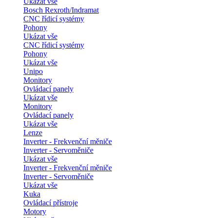
Ukázat vše
Bosch Rexroth/Indramat
CNC řídicí systémy
Pohony
Ukázat vše
CNC řídicí systémy
Pohony
Ukázat vše
Unipo
Monitory
Ovládací panely
Ukázat vše
Monitory
Ovládací panely
Ukázat vše
Lenze
Inverter - Frekvenční měniče
Inverter - Servoměniče
Ukázat vše
Inverter - Frekvenční měniče
Inverter - Servoměniče
Ukázat vše
Kuka
Ovládací přístroje
Motory