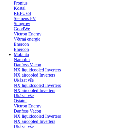
Fronius
Kostal
REFUsol
Siemens PV
Sungrow
GoodWe
Victron Energy
Větrná energie
Enercon
Enercon
Mobilita
Námořní
Danfoss Vacon
NX liquidcooled Inverters
NX aircooled Inverters
Ukázat vše
NX liquidcooled Inverters
NX aircooled Inverters
Ukázat vše
Ostatní
Victron Energy
Danfoss Vacon
NX liquidcooled Inverters
NX aircooled Inverters
Ukázat vše