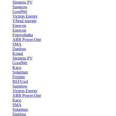
Siemens PV
Sungrow
GoodWe
Victron Energy
Větrná energie
Enercon
Enercon
Fotovoltaika
ABB Power-One
SMA
Danfoss
Kostal
Siemens PV
GoodWe
Kaco
Solarmax
Fronius
REFUsol
Sungrow
Victron Energy
ABB Power-One
Kaco
SMA
Solarmax
Danfoss