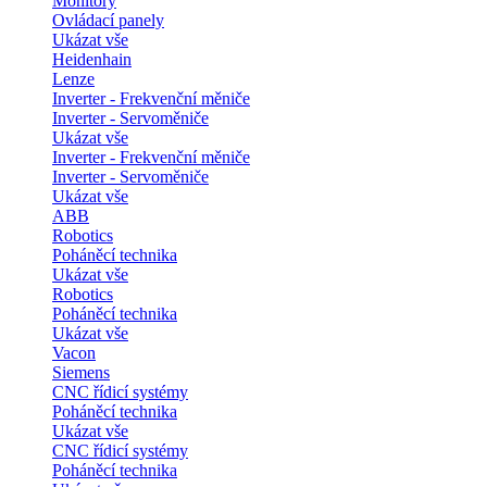
Monitory
Ovládací panely
Ukázat vše
Heidenhain
Lenze
Inverter - Frekvenční měniče
Inverter - Servoměniče
Ukázat vše
Inverter - Frekvenční měniče
Inverter - Servoměniče
Ukázat vše
ABB
Robotics
Poháněcí technika
Ukázat vše
Robotics
Poháněcí technika
Ukázat vše
Vacon
Siemens
CNC řídicí systémy
Poháněcí technika
Ukázat vše
CNC řídicí systémy
Poháněcí technika