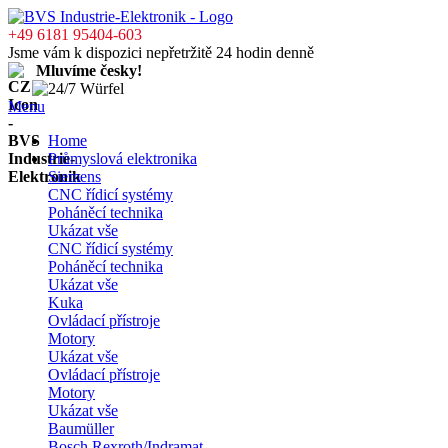
+49 6181 95404-603
Jsme vám k dispozici nepřetržitě 24 hodin denně
Mluvíme česky!
Menu
Home
Průmyslová elektronika
Siemens
CNC řídicí systémy
Poháněcí technika
Ukázat vše
CNC řídicí systémy
Poháněcí technika
Ukázat vše
Kuka
Ovládací přístroje
Motory
Ukázat vše
Ovládací přístroje
Motory
Ukázat vše
Baumüller
Bosch Rexroth/Indramat