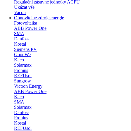
Regulační zásuvné jednotky ACPU
Ukázat vše
Vacon
Obnovitelné zdroje energie
Fotovoltaika
ABB Power-One
SMA
Danfoss
Kostal
Siemens PV
GoodWe
Kaco
Solarmax
Fronius
REFUsol
Sungrow
Victron Energy
ABB Power-One
Kaco
SMA
Solarmax
Danfoss
Fronius
Kostal
REFUsol