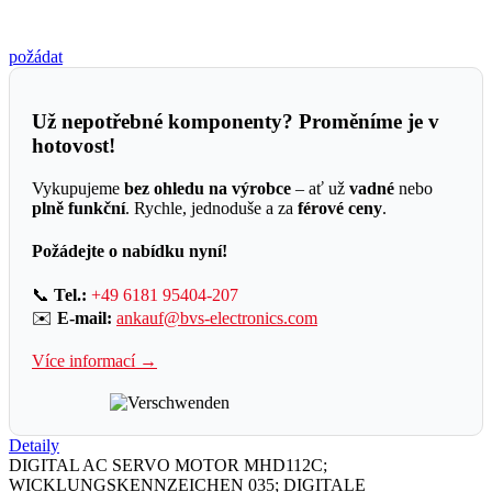
požádat
Už nepotřebné komponenty? Proměníme je v
hotovost!
Vykupujeme
bez ohledu na výrobce
– ať už
vadné
nebo
plně funkční
. Rychle, jednoduše a za
férové ceny
.
Požádejte o nabídku nyní!
📞
Tel.:
+49 6181 95404-207
✉️
E-mail:
ankauf@bvs-electronics.com
Více informací →
Detaily
DIGITAL AC SERVO MOTOR MHD112C;
WICKLUNGSKENNZEICHEN 035; DIGITALE