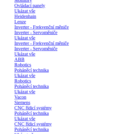
Monitory
Ovládací panely
Ukázat vše
Heidenhain
Lenze
Inverter - Frekvenční měniče
Inverter - Servoměniče
Ukázat vše
Inverter - Frekvenční měniče
Inverter - Servoměniče
Ukázat vše
ABB
Robotics
Poháněcí technika
Ukázat vše
Robotics
Poháněcí technika
Ukázat vše
Vacon
Siemens
CNC řídicí systémy
Poháněcí technika
Ukázat vše
CNC řídicí systémy
Poháněcí technika