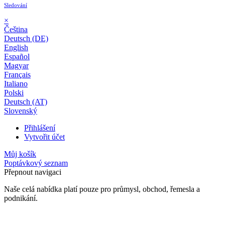
Sledování
×
Čeština
Deutsch (DE)
English
Español
Magyar
Français
Italiano
Polski
Deutsch (AT)
Slovenský
Přihlášení
Vytvořit účet
Můj košík
Poptávkový seznam
Přepnout navigaci
Naše celá nabídka platí pouze pro průmysl, obchod, řemesla a
podnikání.
24 měsíční záruka*