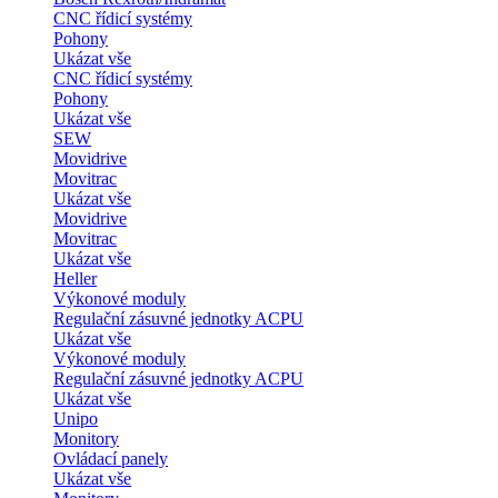
CNC řídicí systémy
Pohony
Ukázat vše
CNC řídicí systémy
Pohony
Ukázat vše
SEW
Movidrive
Movitrac
Ukázat vše
Movidrive
Movitrac
Ukázat vše
Heller
Výkonové moduly
Regulační zásuvné jednotky ACPU
Ukázat vše
Výkonové moduly
Regulační zásuvné jednotky ACPU
Ukázat vše
Unipo
Monitory
Ovládací panely
Ukázat vše