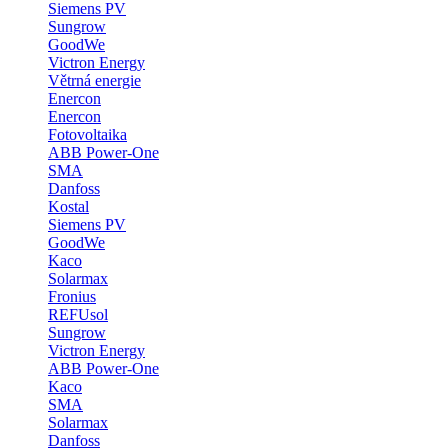
Siemens PV
Sungrow
GoodWe
Victron Energy
Větrná energie
Enercon
Enercon
Fotovoltaika
ABB Power-One
SMA
Danfoss
Kostal
Siemens PV
GoodWe
Kaco
Solarmax
Fronius
REFUsol
Sungrow
Victron Energy
ABB Power-One
Kaco
SMA
Solarmax
Danfoss