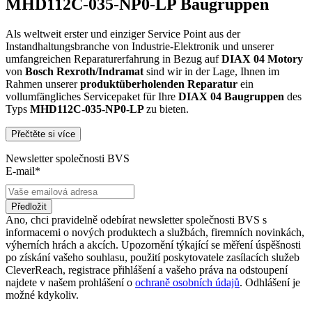
MHD112C-035-NP0-LP Baugruppen
Als weltweit erster und einziger Service Point aus der
Instandhaltungsbranche von Industrie-Elektronik und unserer
umfangreichen Reparaturerfahrung in Bezug auf
DIAX 04
Motory
von
Bosch Rexroth/Indramat
sind wir in der Lage, Ihnen im
Rahmen unserer
produktüberholenden Reparatur
ein
vollumfängliches Servicepaket für Ihre
DIAX 04
Baugruppen
des
Typs
MHD112C-035-NP0-LP
zu bieten.
Přečtěte si více
Dies unterscheidet unsere
produktüberholende Reparatur
von
konventionellen Reparaturen:
Newsletter společnosti BVS
E-mail*
Präventiver Austausch aller Bauteile, die einer Alterung
oder einem höheren Verschleiß unterliegen
Zertifizierte Reparaturwerkstatt
Předložit
Austausch aller Komponenten, die als Schwachstellen
Ano, chci pravidelně odebírat newsletter společnosti BVS s
identifiziert werden und somit ein Sicherheitsrisiko für die
informacemi o nových produktech a službách, firemních novinkách,
Maschine und deren Betreiber darstellen
výherních hrách a akcích. Upozornění týkající se měření úspěšnosti
Ausschließliche Verwendung der vom Hersteller oder
po získání vašeho souhlasu, použití poskytovatele zasílacích služeb
Gesetzgeber neuen & zugelassenen Komponenten
CleverReach, registrace přihlášení a vašeho práva na odstoupení
Überprüfung aller relevanten Funktionen in Form von
najdete v našem prohlášení o
ochraně osobních údajů
. Odhlášení je
Funktions- und Lasttests
možné kdykoliv.