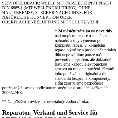
SERVOFEEDBACK; WELLE MIT PASSFEDERNUT NACH
DIN 6885-1 (MIT WELLENDICHTRING); OHNE
HALTEBREMSE; STECKER NACH LINKS; FÜR
NATÜRLICHE KONVEKTION ODER
OBERFLÄCHENBELÜFTUNG MIT SCHUTZART IP
*
24 měsíční záruka
na
nové díly
,
na kompletní repase a stejně tak na
náhradní a díly výměnou po
kompletní repasi. U kompletní
repase, výměny a prodeji náhradních
dílů neprovádíme pouze naše
preventivní opatření, ale důkladně
testujeme každou elektronickou
sestavu na funkci a zatížení. Kromě
toho používáme originální a dle
standardů bezpečné komponenty,
a tím zajišťujeme bezpečnost
používaných sestav podle norem směrnice o strojních zařízeních
2006/42/ES.
** Na „čištění a revize“ se nevztahuje žádná záruka.
Reparatur, Verkauf und Service für