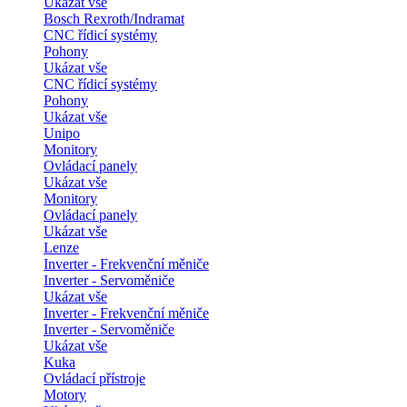
Ukázat vše
Bosch Rexroth/Indramat
CNC řídicí systémy
Pohony
Ukázat vše
CNC řídicí systémy
Pohony
Ukázat vše
Unipo
Monitory
Ovládací panely
Ukázat vše
Monitory
Ovládací panely
Ukázat vše
Lenze
Inverter - Frekvenční měniče
Inverter - Servoměniče
Ukázat vše
Inverter - Frekvenční měniče
Inverter - Servoměniče
Ukázat vše
Kuka
Ovládací přístroje
Motory