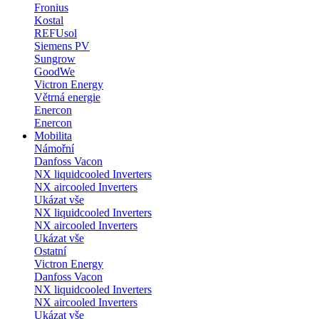
Fronius
Kostal
REFUsol
Siemens PV
Sungrow
GoodWe
Victron Energy
Větrná energie
Enercon
Enercon
Mobilita
Námořní
Danfoss Vacon
NX liquidcooled Inverters
NX aircooled Inverters
Ukázat vše
NX liquidcooled Inverters
NX aircooled Inverters
Ukázat vše
Ostatní
Victron Energy
Danfoss Vacon
NX liquidcooled Inverters
NX aircooled Inverters
Ukázat vše