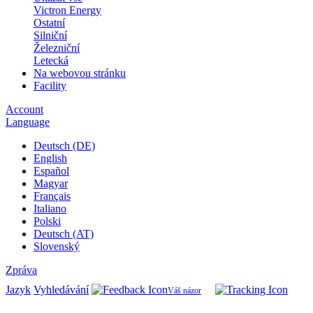
Victron Energy
Ostatní
Silniční
Železniční
Letecká
Na webovou stránku
Facility
Account
Language
Deutsch (DE)
English
Español
Magyar
Français
Italiano
Polski
Deutsch (AT)
Slovenský
Zpráva
Jazyk
Vyhledávání
Váš názor