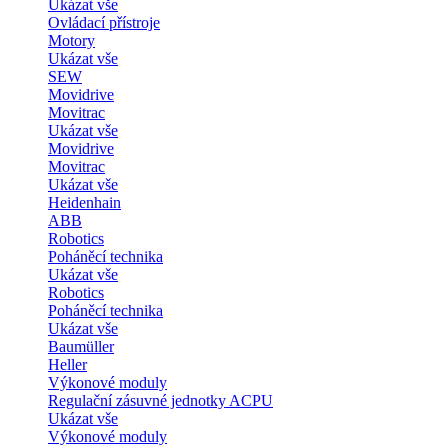
Ukázat vše
Ovládací přístroje
Motory
Ukázat vše
SEW
Movidrive
Movitrac
Ukázat vše
Movidrive
Movitrac
Ukázat vše
Heidenhain
ABB
Robotics
Poháněcí technika
Ukázat vše
Robotics
Poháněcí technika
Ukázat vše
Baumüller
Heller
Výkonové moduly
Regulační zásuvné jednotky ACPU
Ukázat vše
Výkonové moduly