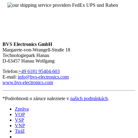
Angebot von Neuteilen
Über 100.000 Baugruppen sofort verfügbar
MHD112C-035-NP0-LP – Service mit 24 Stunden-
Erreichbarkeit
Wir sind
rund um die Uhr und an sieben Tagen pro Woche für
Sie erreichbar
. Bei Fragen kontaktieren Sie uns unter
+49 6181
BVS Electronics GmbH
95404-200.
Margarete-von-Wrangell-Straße 18
Technologiepark Hanau
D-63457 Hanau Wolfgang
Telefon:
+49 6181 95404-603
E-mail:
info@bvs-electronics.com
www.bvs-electronics.com
*Podrobnosti o záruce naleznete v
našich podmínkách
.
Zpráva
VOP
VSP
VNP
Tiráž