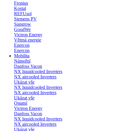
Fronius
Kostal
REFUsol
Siemens PV
Sungrow
GoodWe
Victron Energy
Větrná energie
Enercon
Enercon
Mobilita
Námořní
Danfoss Vacon
NX liquidcooled Inverters
NX aircooled Inverters
Ukázat vše
NX liquidcooled Inverters
NX aircooled Inverters
Ukázat vše
Ostatní
Victron Energy
Danfoss Vacon
NX liquidcooled Inverters
NX aircooled Inverters
Ukázat vše