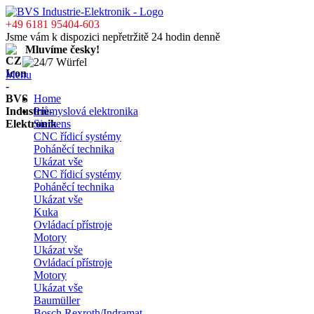
+49 6181 95404-603
Jsme vám k dispozici nepřetržitě 24 hodin denně
Mluvíme česky!
Menu
Home
Průmyslová elektronika
Siemens
CNC řídicí systémy
Poháněcí technika
Ukázat vše
CNC řídicí systémy
Poháněcí technika
Ukázat vše
Kuka
Ovládací přístroje
Motory
Ukázat vše
Ovládací přístroje
Motory
Ukázat vše
Baumüller
Bosch Rexroth/Indramat