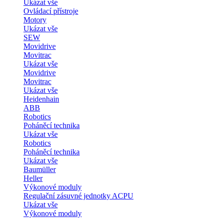
Ukázat vše
Ovládací přístroje
Motory
Ukázat vše
SEW
Movidrive
Movitrac
Ukázat vše
Movidrive
Movitrac
Ukázat vše
Heidenhain
ABB
Robotics
Poháněcí technika
Ukázat vše
Robotics
Poháněcí technika
Ukázat vše
Baumüller
Heller
Výkonové moduly
Regulační zásuvné jednotky ACPU
Ukázat vše
Výkonové moduly