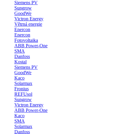
Siemens PV
Sungrow
GoodWe
Victron Energy
Větrná energie
Enercon
Enercon
Fotovoltaika
ABB Power-One
SMA
Danfoss
Kostal
Siemens PV
GoodWe
Kaco
Solarmax
Fronius
REFUsol
Sungrow
Victron Energy
ABB Power-One
Kaco
SMA
Solarmax
Danfoss