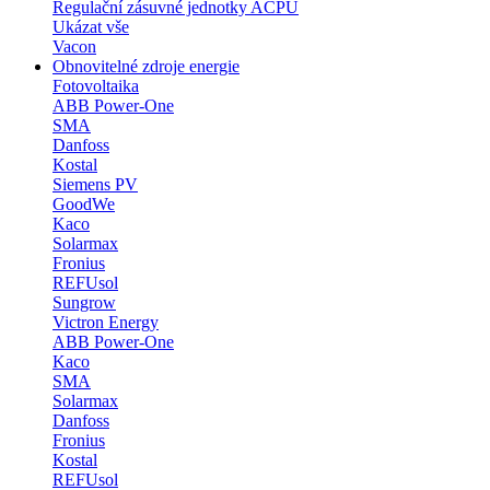
Regulační zásuvné jednotky ACPU
Ukázat vše
Vacon
Obnovitelné zdroje energie
Fotovoltaika
ABB Power-One
SMA
Danfoss
Kostal
Siemens PV
GoodWe
Kaco
Solarmax
Fronius
REFUsol
Sungrow
Victron Energy
ABB Power-One
Kaco
SMA
Solarmax
Danfoss
Fronius
Kostal
REFUsol