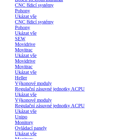
CNC řídicí systémy
Pohony
Ukázat vše
CNC řídicí systémy
Pohony
Ukázat vše
SEW
Movidrive
Movitrac
Ukázat vše
Movidrive
Movitrac
Ukázat vše
Heller
Výkonové moduly
Regulační zásuvné jednotky ACPU
Ukázat vše
Výkonové moduly
Regulační zásuvné jednotky ACPU
Ukázat vše
Unipo
Monitory
Ovládací panely
Ukázat vše