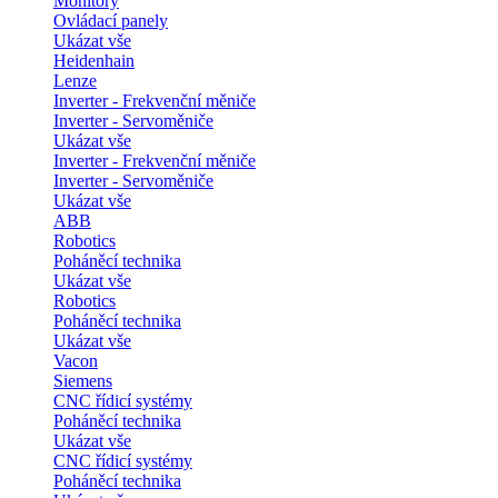
Monitory
Ovládací panely
Ukázat vše
Heidenhain
Lenze
Inverter - Frekvenční měniče
Inverter - Servoměniče
Ukázat vše
Inverter - Frekvenční měniče
Inverter - Servoměniče
Ukázat vše
ABB
Robotics
Poháněcí technika
Ukázat vše
Robotics
Poháněcí technika
Ukázat vše
Vacon
Siemens
CNC řídicí systémy
Poháněcí technika
Ukázat vše
CNC řídicí systémy
Poháněcí technika