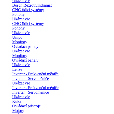
Ukázat vše
Bosch Rexroth/Indramat
CNC řídicí systémy
Pohony
Ukázat vše
CNC řídicí systémy
Pohony
Ukázat vše
Unipo
Monitory
Ovládací panely
Ukázat vše
Monitory
Ovládací panely
Ukázat vše
Lenze
Inverter - Frekvenční měniče
Inverter - Servoměniče
Ukázat vše
Inverter - Frekvenční měniče
Inverter - Servoměniče
Ukázat vše
Kuka
Ovládací přístroje
Motory