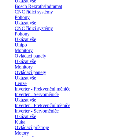
Ukázat vše
Bosch Rexroth/Indramat
CNC řídicí systémy
Pohony
Ukázat vše
CNC řídicí systémy
Pohony
Ukázat vše
Unipo
Monitory
Ovládací panely
Ukázat vše
Monitory
Ovládací panely
Ukázat vše
Lenze
Inverter - Frekvenční měniče
Inverter - Servoměniče
Ukázat vše
Inverter - Frekvenční měniče
Inverter - Servoměniče
Ukázat vše
Kuka
Ovládací přístroje
Motory