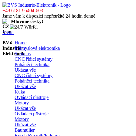
+49 6181 95404-603
Jsme vám k dispozici nepřetržitě 24 hodin denně
Mluvíme česky!
Menu
Home
Průmyslová elektronika
Siemens
CNC řídicí systémy
Poháněcí technika
Ukázat vše
CNC řídicí systémy
Poháněcí technika
Ukázat vše
Kuka
Ovládací přístroje
Motory
Ukázat vše
Ovládací přístroje
Motory
Ukázat vše
Baumüller
Bosch Rexroth/Indramat