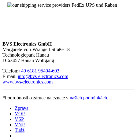
Angebot von Neuteilen
Über 100.000 Baugruppen sofort verfügbar
MHD112C-024-NG1-RP – Service mit 24 Stunden-
Erreichbarkeit
Wir sind
rund um die Uhr und an sieben Tagen pro Woche für
Sie erreichbar
. Bei Fragen kontaktieren Sie uns unter
+49 6181
BVS Electronics GmbH
95404-200.
Margarete-von-Wrangell-Straße 18
Technologiepark Hanau
D-63457 Hanau Wolfgang
Telefon:
+49 6181 95404-603
E-mail:
info@bvs-electronics.com
www.bvs-electronics.com
*Podrobnosti o záruce naleznete v
našich podmínkách
.
Zpráva
VOP
VSP
VNP
Tiráž