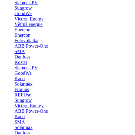
Siemens PV
Sungrow
GoodWe
Victron Energy
Větrná energie
Enercon
Enercon
Fotovoltaika
ABB Power-One
SMA
Danfoss
Kostal
Siemens PV
GoodWe
Kaco
Solarmax
Fronius
REFUsol
Sungrow
Victron Energy
ABB Power-One
Kaco
SMA
Solarmax
Danfoss