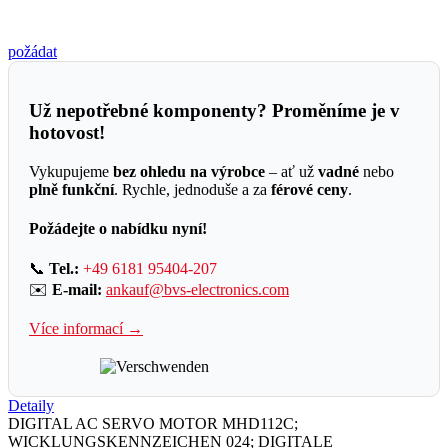
požádat
Už nepotřebné komponenty? Proměníme je v
hotovost!
Vykupujeme
bez ohledu na výrobce
– ať už
vadné
nebo
plně funkční
. Rychle, jednoduše a za
férové ceny
.
Požádejte o nabídku nyní!
📞
Tel.:
+49 6181 95404-207
✉️
E-mail:
ankauf@bvs-electronics.com
Více informací →
Detaily
DIGITAL AC SERVO MOTOR MHD112C;
WICKLUNGSKENNZEICHEN 024; DIGITALE