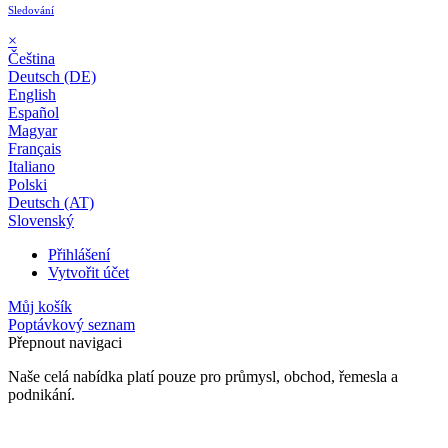
Sledování
×
Čeština
Deutsch (DE)
English
Español
Magyar
Français
Italiano
Polski
Deutsch (AT)
Slovenský
Přihlášení
Vytvořit účet
Můj košík
Poptávkový seznam
Přepnout navigaci
Naše celá nabídka platí pouze pro průmysl, obchod, řemesla a
podnikání.
24 měsíční záruka*