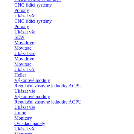
CNC řídicí systémy
Pohony
Ukázat vše
CNC řídicí systémy
Pohony
Ukázat vše
SEW
Movidrive
Movitrac
Ukázat vše
Movidrive
Movitrac
Ukázat vše
Heller
Výkonové moduly
Regulační zásuvné jednotky ACPU
Ukázat vše
Výkonové moduly
Regulační zásuvné jednotky ACPU
Ukázat vše
Unipo
Monitory
Ovládací panely
Ukázat vše