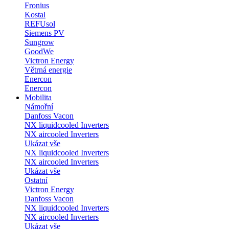
Fronius
Kostal
REFUsol
Siemens PV
Sungrow
GoodWe
Victron Energy
Větrná energie
Enercon
Enercon
Mobilita
Námořní
Danfoss Vacon
NX liquidcooled Inverters
NX aircooled Inverters
Ukázat vše
NX liquidcooled Inverters
NX aircooled Inverters
Ukázat vše
Ostatní
Victron Energy
Danfoss Vacon
NX liquidcooled Inverters
NX aircooled Inverters
Ukázat vše