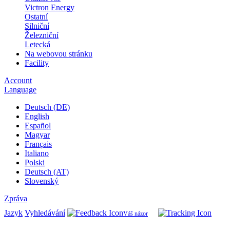
Victron Energy
Ostatní
Silniční
Železniční
Letecká
Na webovou stránku
Facility
Account
Language
Deutsch (DE)
English
Español
Magyar
Français
Italiano
Polski
Deutsch (AT)
Slovenský
Zpráva
Jazyk
Vyhledávání
Váš názor