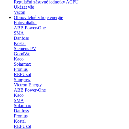
Regulační zásuvné jednotky ACPU
Ukázat vše
Vacon
Obnovitelné zdroje energie
Fotovoltaika
ABB Power-One
SMA
Danfoss
Kostal
Siemens PV
GoodWe
Kaco
Solarmax
Fronius
REFUsol
Sungrow
Victron Energy
ABB Power-One
Kaco
SMA
Solarmax
Danfoss
Fronius
Kostal
REFUsol