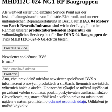
MHD112C-024-NG1-RP Baugruppen
Als weltweit erster und einziger Service Point aus der
Instandhaltungsbranche von Industrie-Elektronik und unserer
umfangreichen Reparaturerfahrung in Bezug auf
DIAX 04
Motory
von
Bosch Rexroth/Indramat
sind wir in der Lage, Ihnen im
Rahmen unserer
produktüberholenden Reparatur
ein
vollumfängliches Servicepaket für Ihre
DIAX 04
Baugruppen
des
Typs
MHD112C-024-NG1-RP
zu bieten.
Přečtěte si více
Dies unterscheidet unsere
produktüberholende Reparatur
von
konventionellen Reparaturen:
Newsletter společnosti BVS
E-mail*
Präventiver Austausch aller Bauteile, die einer Alterung
oder einem höheren Verschleiß unterliegen
Zertifizierte Reparaturwerkstatt
Předložit
Austausch aller Komponenten, die als Schwachstellen
Ano, chci pravidelně odebírat newsletter společnosti BVS s
identifiziert werden und somit ein Sicherheitsrisiko für die
informacemi o nových produktech a službách, firemních novinkách,
Maschine und deren Betreiber darstellen
výherních hrách a akcích. Upozornění týkající se měření úspěšnosti
Ausschließliche Verwendung der vom Hersteller oder
po získání vašeho souhlasu, použití poskytovatele zasílacích služeb
Gesetzgeber neuen & zugelassenen Komponenten
CleverReach, registrace přihlášení a vašeho práva na odstoupení
Überprüfung aller relevanten Funktionen in Form von
najdete v našem prohlášení o
ochraně osobních údajů
. Odhlášení je
Funktions- und Lasttests
možné kdykoliv.