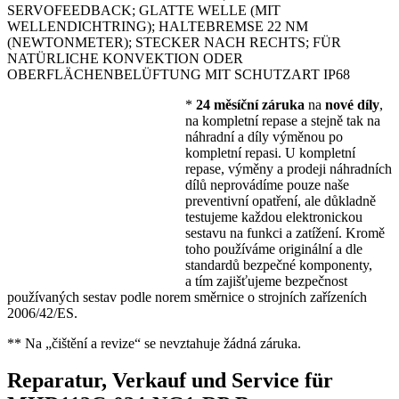
SERVOFEEDBACK; GLATTE WELLE (MIT
WELLENDICHTRING); HALTEBREMSE 22 NM
(NEWTONMETER); STECKER NACH RECHTS; FÜR
NATÜRLICHE KONVEKTION ODER
OBERFLÄCHENBELÜFTUNG MIT SCHUTZART IP68
*
24 měsíční záruka
na
nové díly
,
na kompletní repase a stejně tak na
náhradní a díly výměnou po
kompletní repasi. U kompletní
repase, výměny a prodeji náhradních
dílů neprovádíme pouze naše
preventivní opatření, ale důkladně
testujeme každou elektronickou
sestavu na funkci a zatížení. Kromě
toho používáme originální a dle
standardů bezpečné komponenty,
a tím zajišťujeme bezpečnost
používaných sestav podle norem směrnice o strojních zařízeních
2006/42/ES.
** Na „čištění a revize“ se nevztahuje žádná záruka.
Reparatur, Verkauf und Service für