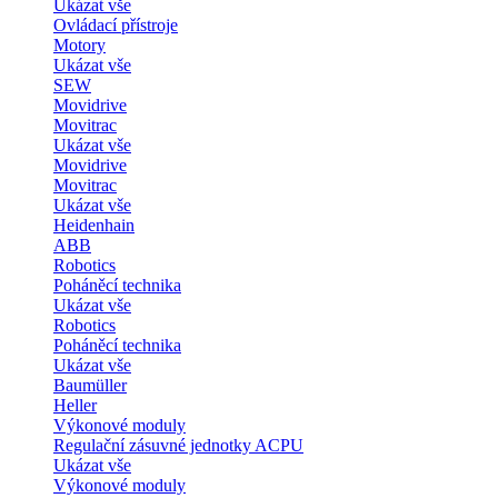
Ukázat vše
Ovládací přístroje
Motory
Ukázat vše
SEW
Movidrive
Movitrac
Ukázat vše
Movidrive
Movitrac
Ukázat vše
Heidenhain
ABB
Robotics
Poháněcí technika
Ukázat vše
Robotics
Poháněcí technika
Ukázat vše
Baumüller
Heller
Výkonové moduly
Regulační zásuvné jednotky ACPU
Ukázat vše
Výkonové moduly