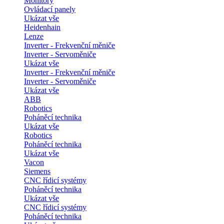
Monitory
Ovládací panely
Ukázat vše
Heidenhain
Lenze
Inverter - Frekvenční měniče
Inverter - Servoměniče
Ukázat vše
Inverter - Frekvenční měniče
Inverter - Servoměniče
Ukázat vše
ABB
Robotics
Poháněcí technika
Ukázat vše
Robotics
Poháněcí technika
Ukázat vše
Vacon
Siemens
CNC řídicí systémy
Poháněcí technika
Ukázat vše
CNC řídicí systémy
Poháněcí technika