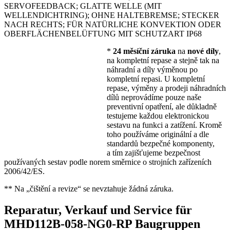
SERVOFEEDBACK; GLATTE WELLE (MIT
WELLENDICHTRING); OHNE HALTEBREMSE; STECKER
NACH RECHTS; FÜR NATÜRLICHE KONVEKTION ODER
OBERFLÄCHENBELÜFTUNG MIT SCHUTZART IP68
*
24 měsíční záruka
na
nové díly
,
na kompletní repase a stejně tak na
náhradní a díly výměnou po
kompletní repasi. U kompletní
repase, výměny a prodeji náhradních
dílů neprovádíme pouze naše
preventivní opatření, ale důkladně
testujeme každou elektronickou
sestavu na funkci a zatížení. Kromě
toho používáme originální a dle
standardů bezpečné komponenty,
a tím zajišťujeme bezpečnost
používaných sestav podle norem směrnice o strojních zařízeních
2006/42/ES.
** Na „čištění a revize“ se nevztahuje žádná záruka.
Reparatur, Verkauf und Service für
MHD112B-058-NG0-RP Baugruppen