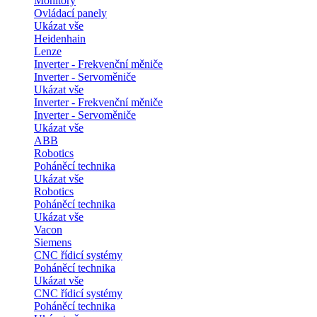
Monitory
Ovládací panely
Ukázat vše
Heidenhain
Lenze
Inverter - Frekvenční měniče
Inverter - Servoměniče
Ukázat vše
Inverter - Frekvenční měniče
Inverter - Servoměniče
Ukázat vše
ABB
Robotics
Poháněcí technika
Ukázat vše
Robotics
Poháněcí technika
Ukázat vše
Vacon
Siemens
CNC řídicí systémy
Poháněcí technika
Ukázat vše
CNC řídicí systémy
Poháněcí technika