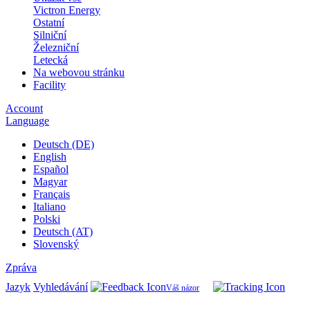
Victron Energy
Ostatní
Silniční
Železniční
Letecká
Na webovou stránku
Facility
Account
Language
Deutsch (DE)
English
Español
Magyar
Français
Italiano
Polski
Deutsch (AT)
Slovenský
Zpráva
Jazyk
Vyhledávání
Váš názor