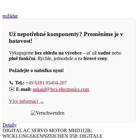
požádat
Už nepotřebné komponenty? Proměníme je v
hotovost!
Vykupujeme
bez ohledu na výrobce
– ať už
vadné
nebo
plně funkční
. Rychle, jednoduše a za
férové ceny
.
Požádejte o nabídku nyní!
📞
Tel.:
+49 6181 95404-207
✉️
E-mail:
ankauf@bvs-electronics.com
Více informací →
Detaily
DIGITAL AC SERVO MOTOR MHD112B;
WICKLUNGSKENNZEICHEN 058; DIGITALE