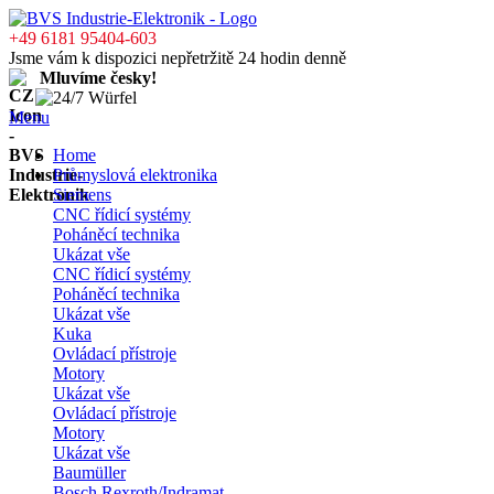
+49 6181 95404-603
Jsme vám k dispozici nepřetržitě 24 hodin denně
Mluvíme česky!
Menu
Home
Průmyslová elektronika
Siemens
CNC řídicí systémy
Poháněcí technika
Ukázat vše
CNC řídicí systémy
Poháněcí technika
Ukázat vše
Kuka
Ovládací přístroje
Motory
Ukázat vše
Ovládací přístroje
Motory
Ukázat vše
Baumüller
Bosch Rexroth/Indramat