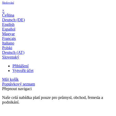
Sledování
×
Čeština
Deutsch (DE)
English
Español
Magyar
Français
Italiano
Polski
Deutsch (AT)
Slovenský
Přihlášení
Vytvořit účet
Můj košík
Poptávkový seznam
Přepnout navigaci
Naše celá nabídka platí pouze pro průmysl, obchod, řemesla a
podnikání.
24 měsíční záruka*