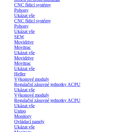
CNC řídicí systémy
Pohony
Ukázat vše
CNC řídicí systémy
Pohony
Ukázat vše
SEW
Movidrive
Movitrac
Ukázat vše
Movidrive
Movitrac
Ukázat vše
Heller
Výkonové moduly
Regulační zásuvné jednotky ACPU
Ukázat vše
Výkonové moduly
Regulační zásuvné jednotky ACPU
Ukázat vše
Unipo
Monitory
Ovládací panely
Ukázat vše