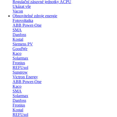
Regulační zásuvné jednotky ACPU
Ukázat vše
Vacon
Obnovitelné zdroje energie
Fotovoltaika
ABB Power-One
SMA
Danfoss
Kostal
Siemens PV
GoodWe
Kaco
Solarmax
Fronius
REFUsol
Sungrow
Victron Energy
ABB Power-One
Kaco
SMA
Solarmax
Danfoss
Fronius
Kostal
REFUsol