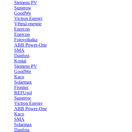
Siemens PV
Sungrow
GoodWe
Victron Energy
Větrná energie
Enercon
Enercon
Fotovoltaika
ABB Power-One
SMA
Danfoss
Kostal
Siemens PV
GoodWe
Kaco
Solarmax
Fronius
REFUsol
Sungrow
Victron Energy
ABB Power-One
Kaco
SMA
Solarmax
Danfoss