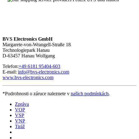
Über 100.000 Baugruppen sofort verfügbar
MHD112B-058-NG0-RP – Service mit 24 Stunden-
Erreichbarkeit
Wir sind
rund um die Uhr und an sieben Tagen pro Woche für
Sie erreichbar
. Bei Fragen kontaktieren Sie uns unter
+49 6181
BVS Electronics GmbH
95404-200.
Margarete-von-Wrangell-Straße 18
Technologiepark Hanau
D-63457 Hanau Wolfgang
Telefon:
+49 6181 95404-603
E-mail:
info@bvs-electronics.com
www.bvs-electronics.com
*Podrobnosti o záruce naleznete v
našich podmínkách
.
Zpráva
VOP
VSP
VNP
Tiráž