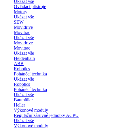
Ukázat vše
Ovládací přístroje
Motory
Ukázat vše
SEW
Movidrive
Movitrac
Ukázat vše
Movidrive
Movitrac
Ukázat vše
Heidenhain
ABB
Robotics
Poháněcí technika
Ukázat vše
Robotics
Poháněcí technika
Ukázat vše
Baumüller
Heller
Výkonové moduly
Regulační zásuvné jednotky ACPU
Ukázat vše
Výkonové moduly