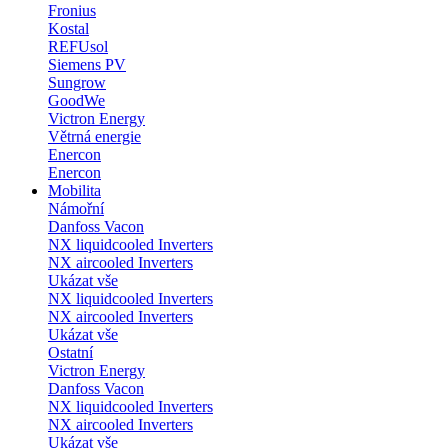
Fronius
Kostal
REFUsol
Siemens PV
Sungrow
GoodWe
Victron Energy
Větrná energie
Enercon
Enercon
Mobilita
Námořní
Danfoss Vacon
NX liquidcooled Inverters
NX aircooled Inverters
Ukázat vše
NX liquidcooled Inverters
NX aircooled Inverters
Ukázat vše
Ostatní
Victron Energy
Danfoss Vacon
NX liquidcooled Inverters
NX aircooled Inverters
Ukázat vše