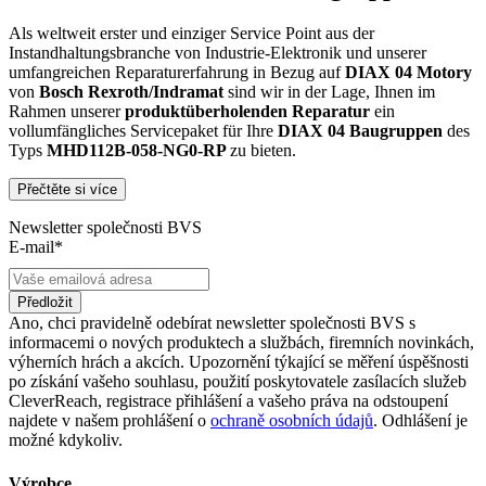
Als weltweit erster und einziger Service Point aus der
Instandhaltungsbranche von Industrie-Elektronik und unserer
umfangreichen Reparaturerfahrung in Bezug auf
DIAX 04
Motory
von
Bosch Rexroth/Indramat
sind wir in der Lage, Ihnen im
Rahmen unserer
produktüberholenden Reparatur
ein
vollumfängliches Servicepaket für Ihre
DIAX 04
Baugruppen
des
Typs
MHD112B-058-NG0-RP
zu bieten.
Přečtěte si více
Dies unterscheidet unsere
produktüberholende Reparatur
von
konventionellen Reparaturen:
Newsletter společnosti BVS
E-mail*
Präventiver Austausch aller Bauteile, die einer Alterung
oder einem höheren Verschleiß unterliegen
Zertifizierte Reparaturwerkstatt
Předložit
Austausch aller Komponenten, die als Schwachstellen
Ano, chci pravidelně odebírat newsletter společnosti BVS s
identifiziert werden und somit ein Sicherheitsrisiko für die
informacemi o nových produktech a službách, firemních novinkách,
Maschine und deren Betreiber darstellen
výherních hrách a akcích. Upozornění týkající se měření úspěšnosti
Ausschließliche Verwendung der vom Hersteller oder
po získání vašeho souhlasu, použití poskytovatele zasílacích služeb
Gesetzgeber neuen & zugelassenen Komponenten
CleverReach, registrace přihlášení a vašeho práva na odstoupení
Überprüfung aller relevanten Funktionen in Form von
najdete v našem prohlášení o
ochraně osobních údajů
. Odhlášení je
Funktions- und Lasttests
možné kdykoliv.
Mit unserer
optionalen Eilreparatur
sind wir zusätzlich in der
Výrobce