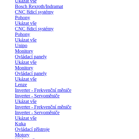
Ukázat vše
Bosch Rexroth/Indramat
CNC řídicí systémy
Pohony
Ukázat vše
CNC řídicí systémy
Pohony
Ukázat vše
Unipo
Monitory
Ovládací panely
Ukázat vše
Monitory
Ovládací panely
Ukázat vše
Lenze
Inverter - Frekvenční měniče
Inverter - Servoměniče
Ukázat vše
Inverter - Frekvenční měniče
Inverter - Servoměniče
Ukázat vše
Kuka
Ovládací přístroje
Motory