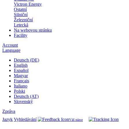
Victron Energy
Ostatní
Silniční
Železniční
Letecká
Na webovou stránku
Facility
Account
Language
Deutsch (DE)
English
Español
Magyar
Français
Italiano
Polski
Deutsch (AT)
Slovenský
Zpráva
Jazyk
Vyhledávání
Váš názor