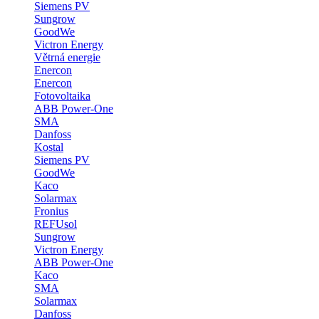
Siemens PV
Sungrow
GoodWe
Victron Energy
Větrná energie
Enercon
Enercon
Fotovoltaika
ABB Power-One
SMA
Danfoss
Kostal
Siemens PV
GoodWe
Kaco
Solarmax
Fronius
REFUsol
Sungrow
Victron Energy
ABB Power-One
Kaco
SMA
Solarmax
Danfoss