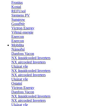
Fronius
Kostal
REFUsol
Siemens PV
Sungrow
GoodWe
Victron Energy
Větrná energie
Enercon
Enercon
Mobilita
Námořní
Danfoss Vacon
NX liquidcooled Inverters
NX aircooled Inverters
Ukázat vše
NX liquidcooled Inverters
NX aircooled Inverters
Ukázat vše
Ostatní
Victron Energy
Danfoss Vacon
NX liquidcooled Inverters
NX aircooled Inverters
Ukázat vše