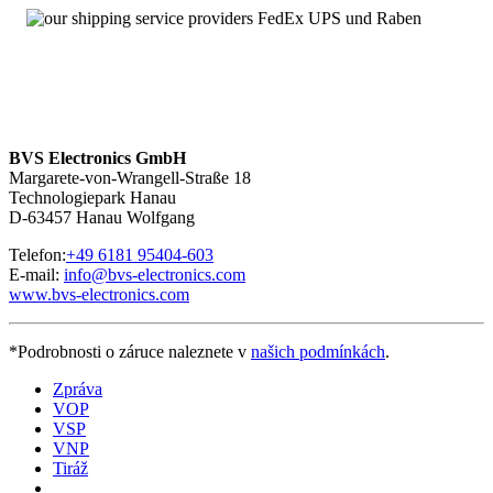
Angebot von Neuteilen
Über 100.000 Baugruppen sofort verfügbar
MHD112B-048-PP0-RP – Service mit 24 Stunden-
Erreichbarkeit
Wir sind
rund um die Uhr und an sieben Tagen pro Woche für
Sie erreichbar
. Bei Fragen kontaktieren Sie uns unter
+49 6181
BVS Electronics GmbH
95404-200.
Margarete-von-Wrangell-Straße 18
Technologiepark Hanau
D-63457 Hanau Wolfgang
Telefon:
+49 6181 95404-603
E-mail:
info@bvs-electronics.com
www.bvs-electronics.com
*Podrobnosti o záruce naleznete v
našich podmínkách
.
Zpráva
VOP
VSP
VNP
Tiráž