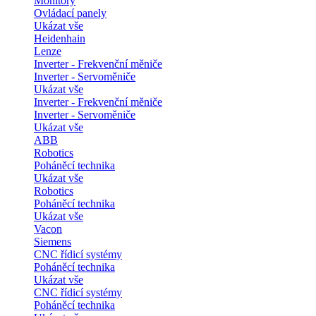
Monitory
Ovládací panely
Ukázat vše
Heidenhain
Lenze
Inverter - Frekvenční měniče
Inverter - Servoměniče
Ukázat vše
Inverter - Frekvenční měniče
Inverter - Servoměniče
Ukázat vše
ABB
Robotics
Poháněcí technika
Ukázat vše
Robotics
Poháněcí technika
Ukázat vše
Vacon
Siemens
CNC řídicí systémy
Poháněcí technika
Ukázat vše
CNC řídicí systémy
Poháněcí technika