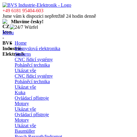
+49 6181 95404-603
Jsme vám k dispozici nepřetržitě 24 hodin denně
Mluvíme česky!
Menu
Home
Průmyslová elektronika
Siemens
CNC řídicí systémy
Poháněcí technika
Ukázat vše
CNC řídicí systémy
Poháněcí technika
Ukázat vše
Kuka
Ovládací přístroje
Motory
Ukázat vše
Ovládací přístroje
Motory
Ukázat vše
Baumüller
Bosch Rexroth/Indramat