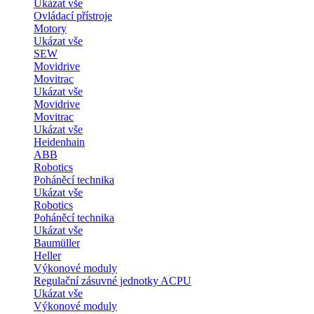
Ukázat vše
Ovládací přístroje
Motory
Ukázat vše
SEW
Movidrive
Movitrac
Ukázat vše
Movidrive
Movitrac
Ukázat vše
Heidenhain
ABB
Robotics
Poháněcí technika
Ukázat vše
Robotics
Poháněcí technika
Ukázat vše
Baumüller
Heller
Výkonové moduly
Regulační zásuvné jednotky ACPU
Ukázat vše
Výkonové moduly