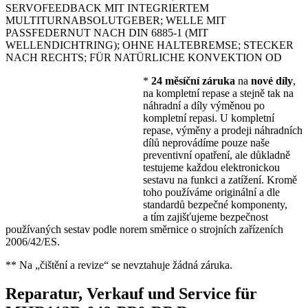
SERVOFEEDBACK MIT INTEGRIERTEM
MULTITURNABSOLUTGEBER; WELLE MIT
PASSFEDERNUT NACH DIN 6885-1 (MIT
WELLENDICHTRING); OHNE HALTEBREMSE; STECKER
NACH RECHTS; FÜR NATÜRLICHE KONVEKTION OD
*
24 měsíční záruka
na
nové díly
,
na kompletní repase a stejně tak na
náhradní a díly výměnou po
kompletní repasi. U kompletní
repase, výměny a prodeji náhradních
dílů neprovádíme pouze naše
preventivní opatření, ale důkladně
testujeme každou elektronickou
sestavu na funkci a zatížení. Kromě
toho používáme originální a dle
standardů bezpečné komponenty,
a tím zajišťujeme bezpečnost
používaných sestav podle norem směrnice o strojních zařízeních
2006/42/ES.
** Na „čištění a revize“ se nevztahuje žádná záruka.
Reparatur, Verkauf und Service für