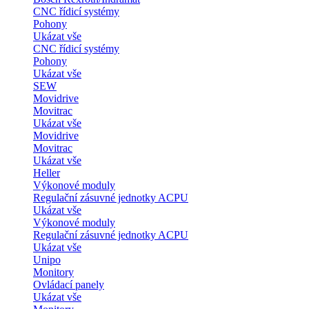
CNC řídicí systémy
Pohony
Ukázat vše
CNC řídicí systémy
Pohony
Ukázat vše
SEW
Movidrive
Movitrac
Ukázat vše
Movidrive
Movitrac
Ukázat vše
Heller
Výkonové moduly
Regulační zásuvné jednotky ACPU
Ukázat vše
Výkonové moduly
Regulační zásuvné jednotky ACPU
Ukázat vše
Unipo
Monitory
Ovládací panely
Ukázat vše