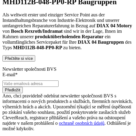
MHD112B-048-PP0-RP Baugruppen
Als weltweit erster und einziger Service Point aus der
Instandhaltungsbranche von Industrie-Elektronik und unserer
umfangreichen Reparaturerfahrung in Bezug auf
DIAX 04
Motory
von
Bosch Rexroth/Indramat
sind wir in der Lage, Ihnen im
Rahmen unserer
produktüberholenden Reparatur
ein
vollumfängliches Servicepaket für Ihre
DIAX 04
Baugruppen
des
Typs
MHD112B-048-PP0-RP
zu bieten.
Přečtěte si více
Dies unterscheidet unsere
produktüberholende Reparatur
von
konventionellen Reparaturen:
Newsletter společnosti BVS
E-mail*
Präventiver Austausch aller Bauteile, die einer Alterung
oder einem höheren Verschleiß unterliegen
Zertifizierte Reparaturwerkstatt
Předložit
Austausch aller Komponenten, die als Schwachstellen
Ano, chci pravidelně odebírat newsletter společnosti BVS s
identifiziert werden und somit ein Sicherheitsrisiko für die
informacemi o nových produktech a službách, firemních novinkách,
Maschine und deren Betreiber darstellen
výherních hrách a akcích. Upozornění týkající se měření úspěšnosti
Ausschließliche Verwendung der vom Hersteller oder
po získání vašeho souhlasu, použití poskytovatele zasílacích služeb
Gesetzgeber neuen & zugelassenen Komponenten
CleverReach, registrace přihlášení a vašeho práva na odstoupení
Überprüfung aller relevanten Funktionen in Form von
najdete v našem prohlášení o
ochraně osobních údajů
. Odhlášení je
Funktions- und Lasttests
možné kdykoliv.