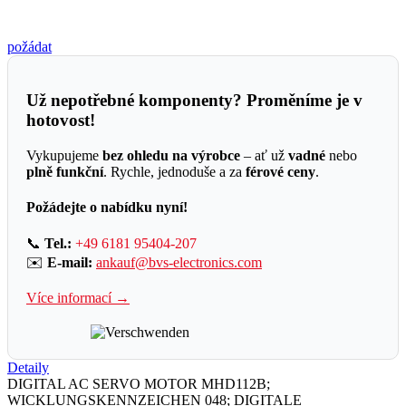
požádat
Už nepotřebné komponenty? Proměníme je v
hotovost!
Vykupujeme
bez ohledu na výrobce
– ať už
vadné
nebo
plně funkční
. Rychle, jednoduše a za
férové ceny
.
Požádejte o nabídku nyní!
📞
Tel.:
+49 6181 95404-207
✉️
E-mail:
ankauf@bvs-electronics.com
Více informací →
Detaily
DIGITAL AC SERVO MOTOR MHD112B;
WICKLUNGSKENNZEICHEN 048; DIGITALE