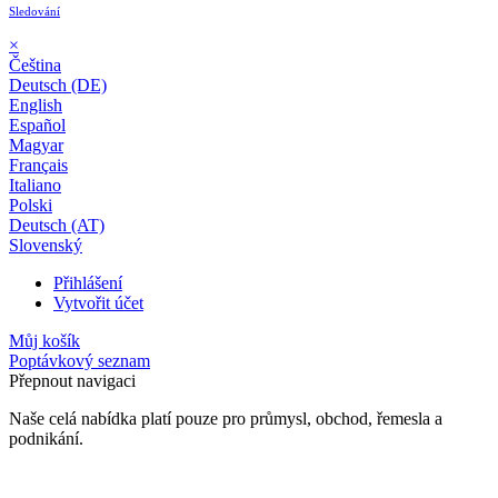
Sledování
×
Čeština
Deutsch (DE)
English
Español
Magyar
Français
Italiano
Polski
Deutsch (AT)
Slovenský
Přihlášení
Vytvořit účet
Můj košík
Poptávkový seznam
Přepnout navigaci
Naše celá nabídka platí pouze pro průmysl, obchod, řemesla a
podnikání.
24 měsíční záruka*