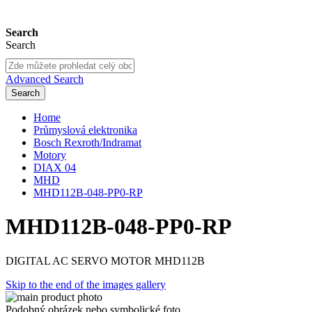
Search
Search
Advanced Search
Search
Home
Průmyslová elektronika
Bosch Rexroth/Indramat
Motory
DIAX 04
MHD
MHD112B-048-PP0-RP
MHD112B-048-PP0-RP
DIGITAL AC SERVO MOTOR MHD112B
Skip to the end of the images gallery
Podobný obrázek nebo symbolické foto