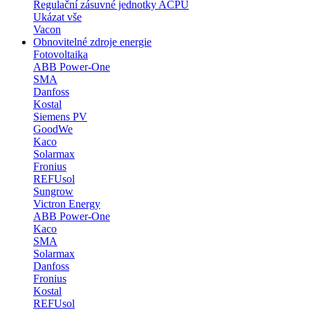
Regulační zásuvné jednotky ACPU
Ukázat vše
Vacon
Obnovitelné zdroje energie
Fotovoltaika
ABB Power-One
SMA
Danfoss
Kostal
Siemens PV
GoodWe
Kaco
Solarmax
Fronius
REFUsol
Sungrow
Victron Energy
ABB Power-One
Kaco
SMA
Solarmax
Danfoss
Fronius
Kostal
REFUsol