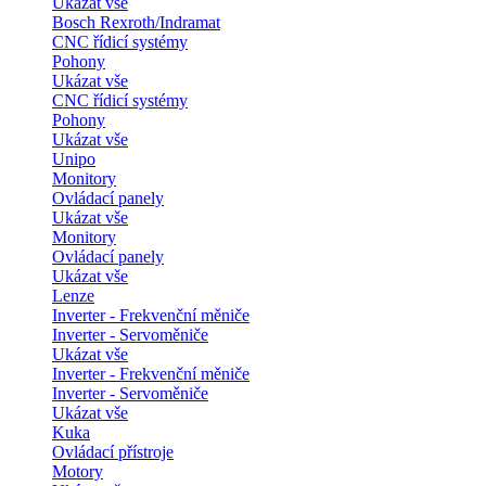
Ukázat vše
Bosch Rexroth/Indramat
CNC řídicí systémy
Pohony
Ukázat vše
CNC řídicí systémy
Pohony
Ukázat vše
Unipo
Monitory
Ovládací panely
Ukázat vše
Monitory
Ovládací panely
Ukázat vše
Lenze
Inverter - Frekvenční měniče
Inverter - Servoměniče
Ukázat vše
Inverter - Frekvenční měniče
Inverter - Servoměniče
Ukázat vše
Kuka
Ovládací přístroje
Motory