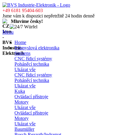
+49 6181 95404-603
Jsme vám k dispozici nepřetržitě 24 hodin denně
Mluvíme česky!
Menu
Home
Průmyslová elektronika
Siemens
CNC řídicí systémy
Poháněcí technika
Ukázat vše
CNC řídicí systémy
Poháněcí technika
Ukázat vše
Kuka
Ovládací přístroje
Motory
Ukázat vše
Ovládací přístroje
Motory
Ukázat vše
Baumüller
Bosch Rexroth/Indramat