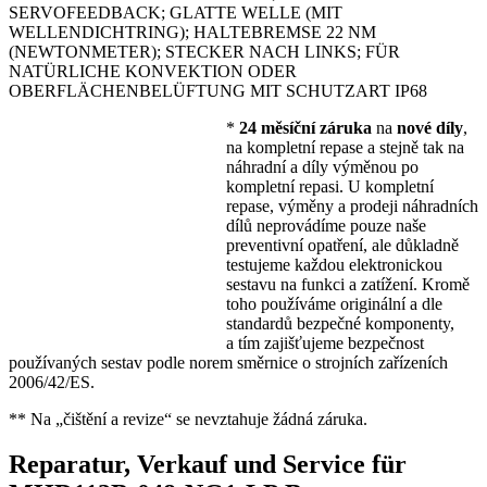
SERVOFEEDBACK; GLATTE WELLE (MIT
WELLENDICHTRING); HALTEBREMSE 22 NM
(NEWTONMETER); STECKER NACH LINKS; FÜR
NATÜRLICHE KONVEKTION ODER
OBERFLÄCHENBELÜFTUNG MIT SCHUTZART IP68
*
24 měsíční záruka
na
nové díly
,
na kompletní repase a stejně tak na
náhradní a díly výměnou po
kompletní repasi. U kompletní
repase, výměny a prodeji náhradních
dílů neprovádíme pouze naše
preventivní opatření, ale důkladně
testujeme každou elektronickou
sestavu na funkci a zatížení. Kromě
toho používáme originální a dle
standardů bezpečné komponenty,
a tím zajišťujeme bezpečnost
používaných sestav podle norem směrnice o strojních zařízeních
2006/42/ES.
** Na „čištění a revize“ se nevztahuje žádná záruka.
Reparatur, Verkauf und Service für