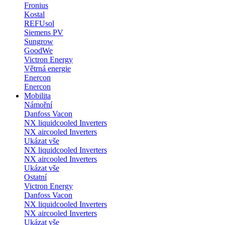
Fronius
Kostal
REFUsol
Siemens PV
Sungrow
GoodWe
Victron Energy
Větrná energie
Enercon
Enercon
Mobilita
Námořní
Danfoss Vacon
NX liquidcooled Inverters
NX aircooled Inverters
Ukázat vše
NX liquidcooled Inverters
NX aircooled Inverters
Ukázat vše
Ostatní
Victron Energy
Danfoss Vacon
NX liquidcooled Inverters
NX aircooled Inverters
Ukázat vše