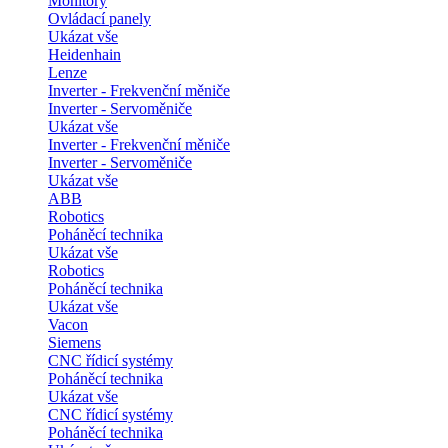
Monitory
Ovládací panely
Ukázat vše
Heidenhain
Lenze
Inverter - Frekvenční měniče
Inverter - Servoměniče
Ukázat vše
Inverter - Frekvenční měniče
Inverter - Servoměniče
Ukázat vše
ABB
Robotics
Poháněcí technika
Ukázat vše
Robotics
Poháněcí technika
Ukázat vše
Vacon
Siemens
CNC řídicí systémy
Poháněcí technika
Ukázat vše
CNC řídicí systémy
Poháněcí technika