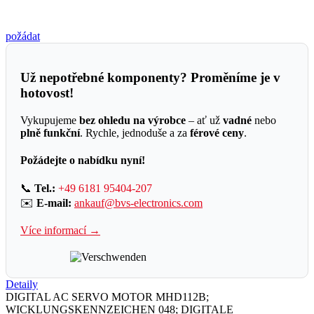
požádat
Už nepotřebné komponenty? Proměníme je v
hotovost!
Vykupujeme
bez ohledu na výrobce
– ať už
vadné
nebo
plně funkční
. Rychle, jednoduše a za
férové ceny
.
Požádejte o nabídku nyní!
📞
Tel.:
+49 6181 95404-207
✉️
E-mail:
ankauf@bvs-electronics.com
Více informací →
Detaily
DIGITAL AC SERVO MOTOR MHD112B;
WICKLUNGSKENNZEICHEN 048; DIGITALE