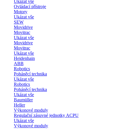
Ukázat vše
Ovládací přístroje
Motory
Ukázat vše
SEW
Movidrive
Movitrac
Ukázat vše
Movidrive
Movitrac
Ukázat vše
Heidenhain
ABB
Robotics
Poháněcí technika
Ukázat vše
Robotics
Poháněcí technika
Ukázat vše
Baumüller
Heller
Výkonové moduly
Regulační zásuvné jednotky ACPU
Ukázat vše
Výkonové moduly