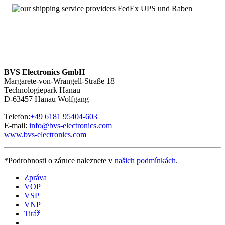
Angebot von Neuteilen
Über 100.000 Baugruppen sofort verfügbar
MHD112B-048-NG1-LP – Service mit 24 Stunden-
Erreichbarkeit
Wir sind
rund um die Uhr und an sieben Tagen pro Woche für
Sie erreichbar
. Bei Fragen kontaktieren Sie uns unter
+49 6181
BVS Electronics GmbH
95404-200.
Margarete-von-Wrangell-Straße 18
Technologiepark Hanau
D-63457 Hanau Wolfgang
Telefon:
+49 6181 95404-603
E-mail:
info@bvs-electronics.com
www.bvs-electronics.com
*Podrobnosti o záruce naleznete v
našich podmínkách
.
Zpráva
VOP
VSP
VNP
Tiráž