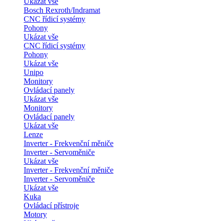
Ukázat vše
Bosch Rexroth/Indramat
CNC řídicí systémy
Pohony
Ukázat vše
CNC řídicí systémy
Pohony
Ukázat vše
Unipo
Monitory
Ovládací panely
Ukázat vše
Monitory
Ovládací panely
Ukázat vše
Lenze
Inverter - Frekvenční měniče
Inverter - Servoměniče
Ukázat vše
Inverter - Frekvenční měniče
Inverter - Servoměniče
Ukázat vše
Kuka
Ovládací přístroje
Motory