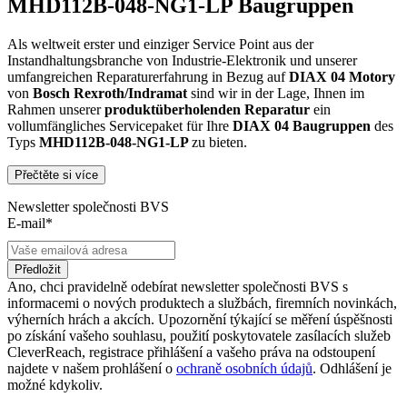
MHD112B-048-NG1-LP Baugruppen
Als weltweit erster und einziger Service Point aus der
Instandhaltungsbranche von Industrie-Elektronik und unserer
umfangreichen Reparaturerfahrung in Bezug auf
DIAX 04
Motory
von
Bosch Rexroth/Indramat
sind wir in der Lage, Ihnen im
Rahmen unserer
produktüberholenden Reparatur
ein
vollumfängliches Servicepaket für Ihre
DIAX 04
Baugruppen
des
Typs
MHD112B-048-NG1-LP
zu bieten.
Přečtěte si více
Dies unterscheidet unsere
produktüberholende Reparatur
von
konventionellen Reparaturen:
Newsletter společnosti BVS
E-mail*
Präventiver Austausch aller Bauteile, die einer Alterung
oder einem höheren Verschleiß unterliegen
Zertifizierte Reparaturwerkstatt
Předložit
Austausch aller Komponenten, die als Schwachstellen
Ano, chci pravidelně odebírat newsletter společnosti BVS s
identifiziert werden und somit ein Sicherheitsrisiko für die
informacemi o nových produktech a službách, firemních novinkách,
Maschine und deren Betreiber darstellen
výherních hrách a akcích. Upozornění týkající se měření úspěšnosti
Ausschließliche Verwendung der vom Hersteller oder
po získání vašeho souhlasu, použití poskytovatele zasílacích služeb
Gesetzgeber neuen & zugelassenen Komponenten
CleverReach, registrace přihlášení a vašeho práva na odstoupení
Überprüfung aller relevanten Funktionen in Form von
najdete v našem prohlášení o
ochraně osobních údajů
. Odhlášení je
Funktions- und Lasttests
možné kdykoliv.