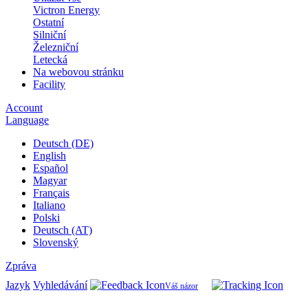
Victron Energy
Ostatní
Silniční
Železniční
Letecká
Na webovou stránku
Facility
Account
Language
Deutsch (DE)
English
Español
Magyar
Français
Italiano
Polski
Deutsch (AT)
Slovenský
Zpráva
Jazyk
Vyhledávání
Váš názor