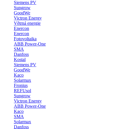
Siemens PV
Sungrow
GoodWe
Victron Energy
Větrná energie
Enercon
Enercon
Fotovoltaika
ABB Power-One
SMA
Danfoss
Kostal
Siemens PV
GoodWe
Kaco
Solarmax
Fronius
REFUsol
Sungrow
Victron Energy
ABB Power-One
Kaco
SMA
Solarmax
Danfoss