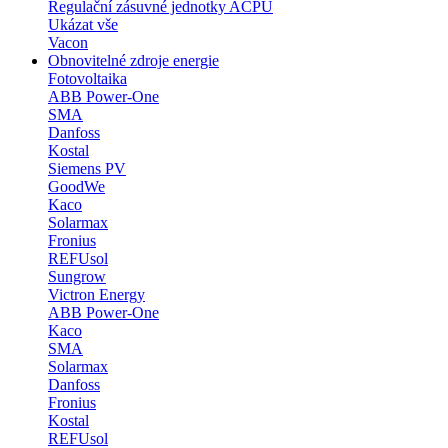
Regulační zásuvné jednotky ACPU
Ukázat vše
Vacon
Obnovitelné zdroje energie
Fotovoltaika
ABB Power-One
SMA
Danfoss
Kostal
Siemens PV
GoodWe
Kaco
Solarmax
Fronius
REFUsol
Sungrow
Victron Energy
ABB Power-One
Kaco
SMA
Solarmax
Danfoss
Fronius
Kostal
REFUsol