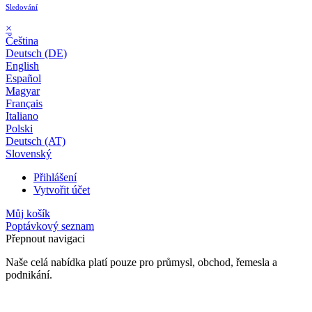
Sledování
×
Čeština
Deutsch (DE)
English
Español
Magyar
Français
Italiano
Polski
Deutsch (AT)
Slovenský
Přihlášení
Vytvořit účet
Můj košík
Poptávkový seznam
Přepnout navigaci
Naše celá nabídka platí pouze pro průmysl, obchod, řemesla a
podnikání.
24 měsíční záruka*