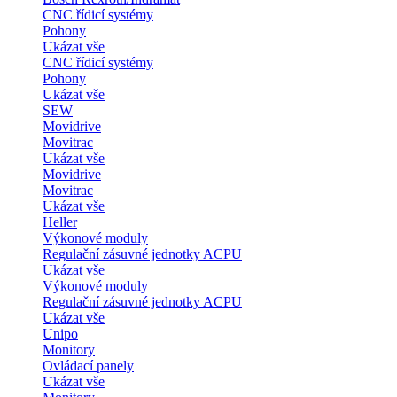
CNC řídicí systémy
Pohony
Ukázat vše
CNC řídicí systémy
Pohony
Ukázat vše
SEW
Movidrive
Movitrac
Ukázat vše
Movidrive
Movitrac
Ukázat vše
Heller
Výkonové moduly
Regulační zásuvné jednotky ACPU
Ukázat vše
Výkonové moduly
Regulační zásuvné jednotky ACPU
Ukázat vše
Unipo
Monitory
Ovládací panely
Ukázat vše