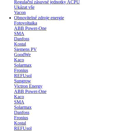
Regulační zásuvné jednotky ACPU
Ukázat vše
Vacon
Obnovitelné zdroje energie
Fotovoltaika
ABB Power-One
SMA
Danfoss
Kostal
Siemens PV
GoodWe
Kaco
Solarmax
Fronius
REFUsol
Sungrow
Victron Energy
ABB Power-One
Kaco
SMA
Solarmax
Danfoss
Fronius
Kostal
REFUsol