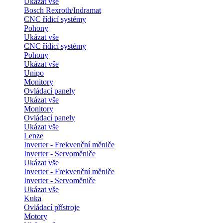
Ukázat vše
Bosch Rexroth/Indramat
CNC řídicí systémy
Pohony
Ukázat vše
CNC řídicí systémy
Pohony
Ukázat vše
Unipo
Monitory
Ovládací panely
Ukázat vše
Monitory
Ovládací panely
Ukázat vše
Lenze
Inverter - Frekvenční měniče
Inverter - Servoměniče
Ukázat vše
Inverter - Frekvenční měniče
Inverter - Servoměniče
Ukázat vše
Kuka
Ovládací přístroje
Motory