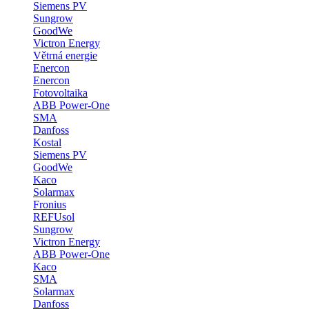
Siemens PV
Sungrow
GoodWe
Victron Energy
Větrná energie
Enercon
Enercon
Fotovoltaika
ABB Power-One
SMA
Danfoss
Kostal
Siemens PV
GoodWe
Kaco
Solarmax
Fronius
REFUsol
Sungrow
Victron Energy
ABB Power-One
Kaco
SMA
Solarmax
Danfoss