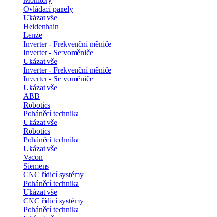
Monitory
Ovládací panely
Ukázat vše
Heidenhain
Lenze
Inverter - Frekvenční měniče
Inverter - Servoměniče
Ukázat vše
Inverter - Frekvenční měniče
Inverter - Servoměniče
Ukázat vše
ABB
Robotics
Poháněcí technika
Ukázat vše
Robotics
Poháněcí technika
Ukázat vše
Vacon
Siemens
CNC řídicí systémy
Poháněcí technika
Ukázat vše
CNC řídicí systémy
Poháněcí technika