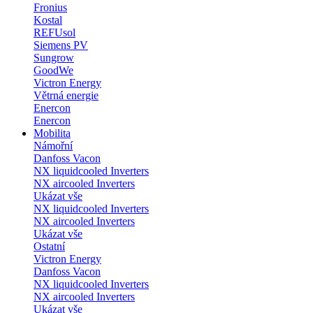
Fronius
Kostal
REFUsol
Siemens PV
Sungrow
GoodWe
Victron Energy
Větrná energie
Enercon
Enercon
Mobilita
Námořní
Danfoss Vacon
NX liquidcooled Inverters
NX aircooled Inverters
Ukázat vše
NX liquidcooled Inverters
NX aircooled Inverters
Ukázat vše
Ostatní
Victron Energy
Danfoss Vacon
NX liquidcooled Inverters
NX aircooled Inverters
Ukázat vše