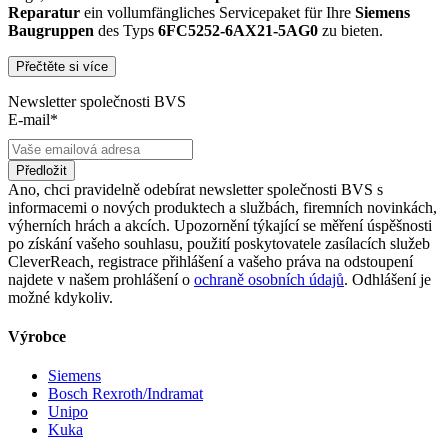
Reparatur
ein vollumfängliches Servicepaket für Ihre
Siemens
Baugruppen
des Typs
6FC5252-6AX21-5AG0
zu bieten.
Přečtěte si více
Dies unterscheidet unsere
produktüberholende Reparatur
von
konventionellen Reparaturen:
Newsletter společnosti BVS
E-mail*
Präventiver Austausch aller Bauteile, die einer Alterung
oder einem höheren Verschleiß unterliegen
Anlehnung unserer Reparatur an die EG-
Předložit
Maschinenrichtlinie 2006/42/EG
Ano, chci pravidelně odebírat newsletter společnosti BVS s
Austausch aller Komponenten, die als Schwachstellen
informacemi o nových produktech a službách, firemních novinkách,
identifiziert werden und somit ein Sicherheitsrisiko für die
výherních hrách a akcích. Upozornění týkající se měření úspěšnosti
Maschine und deren Betreiber darstellen
po získání vašeho souhlasu, použití poskytovatele zasílacích služeb
Ausschließliche Verwendung der vom Hersteller oder
CleverReach, registrace přihlášení a vašeho práva na odstoupení
Gesetzgeber neuen & zugelassenen Komponenten
najdete v našem prohlášení o
ochraně osobních údajů
. Odhlášení je
Überprüfung aller relevanten Funktionen in Form von
možné kdykoliv.
Funktions- und Lasttests
Výrobce
Mit unserer
optionalen Eilreparatur
sind wir zusätzlich in der
Lage, die Reparatur Ihrer
6FC5252-6AX21-5AG0
Baugruppe in
Siemens
unserem
zertifizierten Reparaturprozess
bei gleichbleibender
Bosch Rexroth/Indramat
Qualität zu priorisieren.
Unipo
Kuka
Verkauf von Ersatz- und Austauschteilen