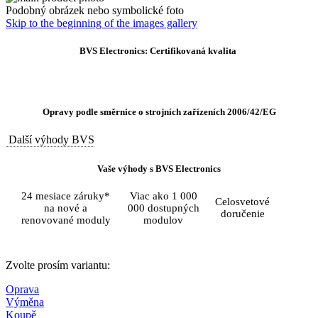
Podobný obrázek nebo symbolické foto
Skip to the beginning of the images gallery
BVS Electronics: Certifikovaná kvalita
Opravy podle směrnice o strojních zařízeních 2006/42/EG
Další výhody BVS
Vaše výhody s BVS Electronics
24 mesiace záruky*
Viac ako 1 000
Celosvetové
na nové a
000 dostupných
doručenie
renovované moduly
modulov
Zvolte prosím variantu:
Oprava
Výměna
Koupě