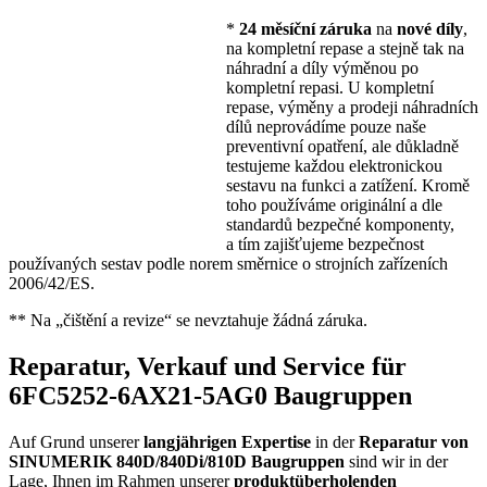
*
24 měsíční záruka
na
nové díly
,
na kompletní repase a stejně tak na
náhradní a díly výměnou po
kompletní repasi. U kompletní
repase, výměny a prodeji náhradních
dílů neprovádíme pouze naše
preventivní opatření, ale důkladně
testujeme každou elektronickou
sestavu na funkci a zatížení. Kromě
toho používáme originální a dle
standardů bezpečné komponenty,
a tím zajišťujeme bezpečnost
používaných sestav podle norem směrnice o strojních zařízeních
2006/42/ES.
** Na „čištění a revize“ se nevztahuje žádná záruka.
Reparatur, Verkauf und Service für
6FC5252-6AX21-5AG0 Baugruppen
Auf Grund unserer
langjährigen Expertise
in der
Reparatur von
SINUMERIK 840D/840Di/810D Baugruppen
sind wir in der
Lage, Ihnen im Rahmen unserer
produktüberholenden