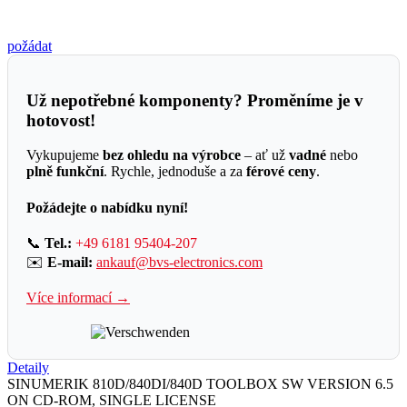
požádat
Už nepotřebné komponenty? Proměníme je v
hotovost!
Vykupujeme
bez ohledu na výrobce
– ať už
vadné
nebo
plně funkční
. Rychle, jednoduše a za
férové ceny
.
Požádejte o nabídku nyní!
📞
Tel.:
+49 6181 95404-207
✉️
E-mail:
ankauf@bvs-electronics.com
Více informací →
Detaily
SINUMERIK 810D/840DI/840D TOOLBOX SW VERSION 6.5
ON CD-ROM, SINGLE LICENSE