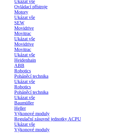
Ukázat vše
Ovládací přístroje
Motory
Ukázat vše
SEW
Movidrive
Movitrac
Ukázat vše
Movidrive
Movitrac
Ukázat vše
Heidenhain
ABB
Robotics
Poháněcí technika
Ukázat vše
Robotics
Poháněcí technika
Ukázat vše
Baumüller
Heller
Výkonové moduly
Regulační zásuvné jednotky ACPU
Ukázat vše
Výkonové moduly