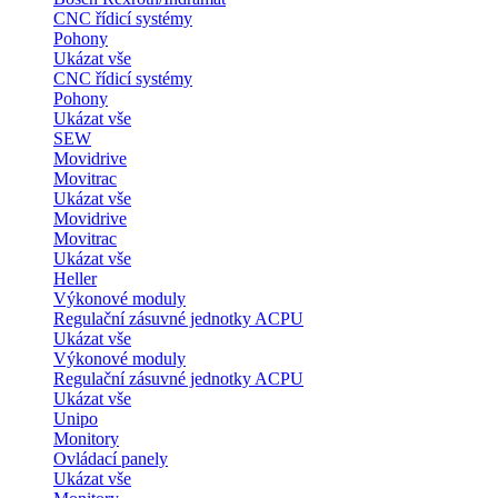
CNC řídicí systémy
Pohony
Ukázat vše
CNC řídicí systémy
Pohony
Ukázat vše
SEW
Movidrive
Movitrac
Ukázat vše
Movidrive
Movitrac
Ukázat vše
Heller
Výkonové moduly
Regulační zásuvné jednotky ACPU
Ukázat vše
Výkonové moduly
Regulační zásuvné jednotky ACPU
Ukázat vše
Unipo
Monitory
Ovládací panely
Ukázat vše