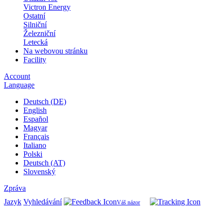
Victron Energy
Ostatní
Silniční
Železniční
Letecká
Na webovou stránku
Facility
Account
Language
Deutsch (DE)
English
Español
Magyar
Français
Italiano
Polski
Deutsch (AT)
Slovenský
Zpráva
Jazyk
Vyhledávání
Váš názor