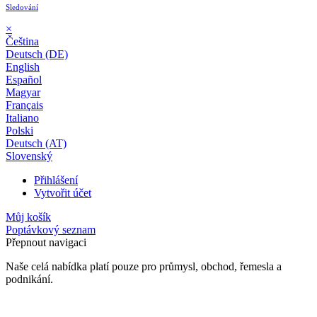
Sledování
×
Čeština
Deutsch (DE)
English
Español
Magyar
Français
Italiano
Polski
Deutsch (AT)
Slovenský
Přihlášení
Vytvořit účet
Můj košík
Poptávkový seznam
Přepnout navigaci
Naše celá nabídka platí pouze pro průmysl, obchod, řemesla a
podnikání.
24 měsíční záruka*