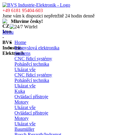
+49 6181 95404-603
Jsme vám k dispozici nepřetržitě 24 hodin denně
Mluvíme česky!
Menu
Home
Průmyslová elektronika
Siemens
CNC řídicí systémy
Poháněcí technika
Ukázat vše
CNC řídicí systémy
Poháněcí technika
Ukázat vše
Kuka
Ovládací přístroje
Motory
Ukázat vše
Ovládací přístroje
Motory
Ukázat vše
Baumüller
Bosch Rexroth/Indramat