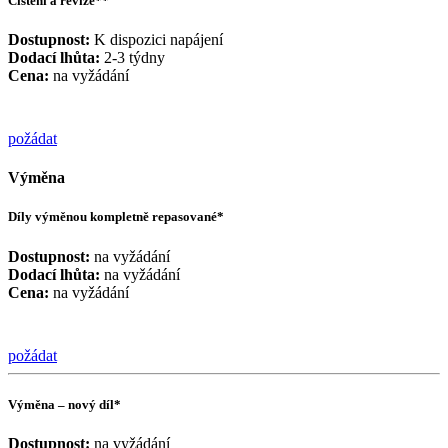
Čištění a revize**
Dostupnost:
K dispozici napájení
Dodací lhůta:
2-3 týdny
Cena:
na vyžádání
požádat
Výměna
Díly výměnou kompletně repasované*
Dostupnost:
na vyžádání
Dodací lhůta:
na vyžádání
Cena:
na vyžádání
požádat
Výměna – nový díl*
Dostupnost:
na vyžádání