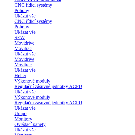
CNC řídicí systémy
Pohony
Ukázat vše
CNC řídicí systémy
Pohony
Ukázat vše
SEW
Movidrive
Movitrac
Ukázat vše
Movidrive
Movitrac
Ukázat vše
Heller
Výkonové moduly
Regulační zásuvné jednotky ACPU
Ukázat vše
Výkonové moduly
Regulační zásuvné jednotky ACPU
Ukázat vše
Unipo
Monitory
Ovládací panely
Ukázat vše