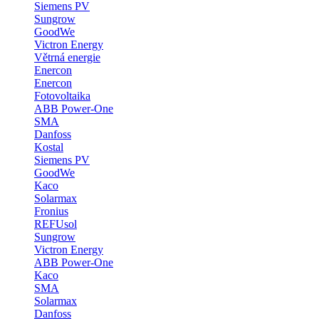
Siemens PV
Sungrow
GoodWe
Victron Energy
Větrná energie
Enercon
Enercon
Fotovoltaika
ABB Power-One
SMA
Danfoss
Kostal
Siemens PV
GoodWe
Kaco
Solarmax
Fronius
REFUsol
Sungrow
Victron Energy
ABB Power-One
Kaco
SMA
Solarmax
Danfoss