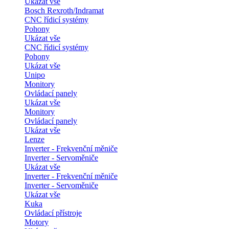
Ukázat vše
Bosch Rexroth/Indramat
CNC řídicí systémy
Pohony
Ukázat vše
CNC řídicí systémy
Pohony
Ukázat vše
Unipo
Monitory
Ovládací panely
Ukázat vše
Monitory
Ovládací panely
Ukázat vše
Lenze
Inverter - Frekvenční měniče
Inverter - Servoměniče
Ukázat vše
Inverter - Frekvenční měniče
Inverter - Servoměniče
Ukázat vše
Kuka
Ovládací přístroje
Motory