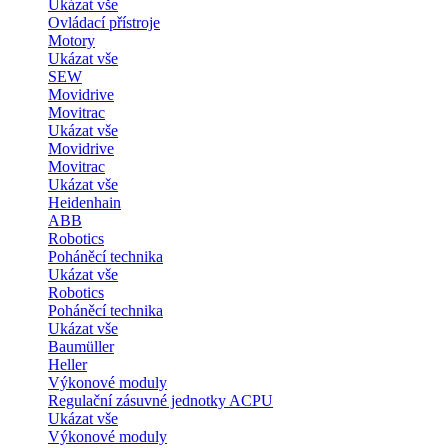
Ukázat vše
Ovládací přístroje
Motory
Ukázat vše
SEW
Movidrive
Movitrac
Ukázat vše
Movidrive
Movitrac
Ukázat vše
Heidenhain
ABB
Robotics
Poháněcí technika
Ukázat vše
Robotics
Poháněcí technika
Ukázat vše
Baumüller
Heller
Výkonové moduly
Regulační zásuvné jednotky ACPU
Ukázat vše
Výkonové moduly