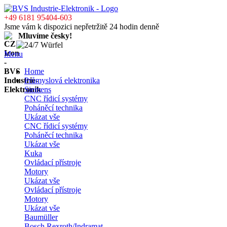
+49 6181 95404-603
Jsme vám k dispozici nepřetržitě 24 hodin denně
Mluvíme česky!
Menu
Home
Průmyslová elektronika
Siemens
CNC řídicí systémy
Poháněcí technika
Ukázat vše
CNC řídicí systémy
Poháněcí technika
Ukázat vše
Kuka
Ovládací přístroje
Motory
Ukázat vše
Ovládací přístroje
Motory
Ukázat vše
Baumüller
Bosch Rexroth/Indramat