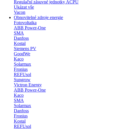
Regulační zásuvné jednotky ACPU
Ukázat vše
Vacon
Obnovitelné zdroje energie
Fotovoltaika
ABB Power-One
SMA
Danfoss
Kostal
Siemens PV
GoodWe
Kaco
Solarmax
Fronius
REFUsol
Sungrow
Victron Energy
ABB Power-One
Kaco
SMA
Solarmax
Danfoss
Fronius
Kostal
REFUsol