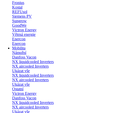
Fronius
Kostal
REFUsol
Siemens PV
Sungrow
GoodWe
Victron Energy
Větrná energie
Enercon
Enercon
Mobilita
Námořní
Danfoss Vacon
NX liquidcooled Inverters
NX aircooled Inverters
Ukázat vše
NX liquidcooled Inverters
NX aircooled Inverters
Ukázat vše
Ostatní
Victron Energy
Danfoss Vacon
NX liquidcooled Inverters
NX aircooled Inverters
Ukázat vše