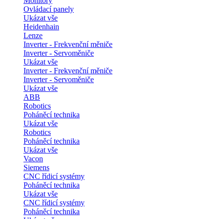
Monitory
Ovládací panely
Ukázat vše
Heidenhain
Lenze
Inverter - Frekvenční měniče
Inverter - Servoměniče
Ukázat vše
Inverter - Frekvenční měniče
Inverter - Servoměniče
Ukázat vše
ABB
Robotics
Poháněcí technika
Ukázat vše
Robotics
Poháněcí technika
Ukázat vše
Vacon
Siemens
CNC řídicí systémy
Poháněcí technika
Ukázat vše
CNC řídicí systémy
Poháněcí technika