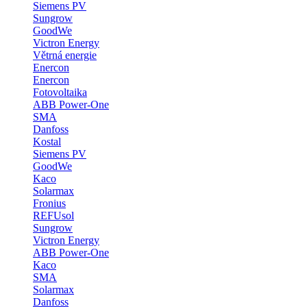
Siemens PV
Sungrow
GoodWe
Victron Energy
Větrná energie
Enercon
Enercon
Fotovoltaika
ABB Power-One
SMA
Danfoss
Kostal
Siemens PV
GoodWe
Kaco
Solarmax
Fronius
REFUsol
Sungrow
Victron Energy
ABB Power-One
Kaco
SMA
Solarmax
Danfoss