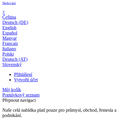
Sledování
×
Čeština
Deutsch (DE)
English
Español
Magyar
Français
Italiano
Polski
Deutsch (AT)
Slovenský
Přihlášení
Vytvořit účet
Můj košík
Poptávkový seznam
Přepnout navigaci
Naše celá nabídka platí pouze pro průmysl, obchod, řemesla a
podnikání.
24 měsíční záruka*