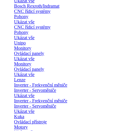
Ukázat vše
Bosch Rexroth/Indramat
CNC řídicí systémy
Pohony
Ukázat vše
CNC řídicí systémy
Pohony
Ukázat vše
Unipo
Monitory
Ovládací panely
Ukázat vše
Monitory
Ovládací panely
Ukázat vše
Lenze
Inverter - Frekvenční měniče
Inverter - Servoměniče
Ukázat vše
Inverter - Frekvenční měniče
Inverter - Servoměniče
Ukázat vše
Kuka
Ovládací přístroje
Motory