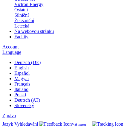
Victron Energy
Ostatní
Silniční
Železniční
Letecká
Na webovou stránku
Facility
Account
Language
Deutsch (DE)
English
Español
Magyar
Français
Italiano
Polski
Deutsch (AT)
Slovenský
Zpráva
Jazyk
Vyhledávání
Váš názor