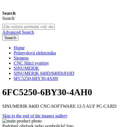
Search
Search
Advanced Search
Search
Home
Průmyslová elektronika
Siemens
CNC řídicí systémy
SINUMERIK
SINUMERIK 840D/840Di/810D
6FC5250-6BY30-4AH0
6FC5250-6BY30-4AH0
SINUMERIK 840D CNC-SOFTWARE 12-5 AUF PC-CARD
Skip to the end of the images gallery
Podobný obrázek nebo symbolické foto