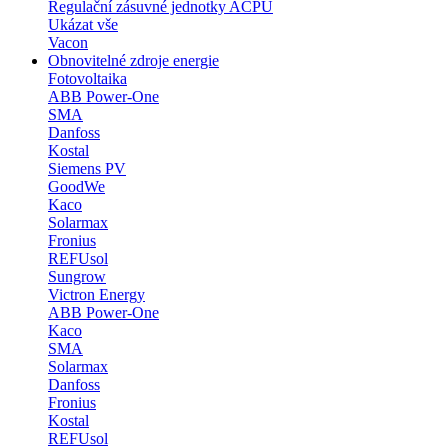
Regulační zásuvné jednotky ACPU
Ukázat vše
Vacon
Obnovitelné zdroje energie
Fotovoltaika
ABB Power-One
SMA
Danfoss
Kostal
Siemens PV
GoodWe
Kaco
Solarmax
Fronius
REFUsol
Sungrow
Victron Energy
ABB Power-One
Kaco
SMA
Solarmax
Danfoss
Fronius
Kostal
REFUsol