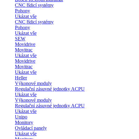
CNC řídicí systémy
Pohony
Ukázat vše
CNC řídicí systémy
Pohony
Ukázat vše
SEW
Movidrive
Movitrac
Ukázat vše
Movidrive
Movitrac
Ukázat vše
Heller
Výkonové moduly
Regulační zásuvné jednotky ACPU
Ukázat vše
Výkonové moduly
Regulační zásuvné jednotky ACPU
Ukázat vše
Unipo
Monitory
Ovládací panely
Ukázat vše