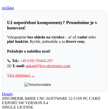
požádat
Už nepotřebné komponenty? Proměníme je v
hotovost!
Vykupujeme
bez ohledu na výrobce
– ať už
vadné
nebo
plně funkční
. Rychle, jednoduše a za
férové ceny
.
Požádejte o nabídku nyní!
📞
Tel.:
+49 6181 95404-207
✉️
E-mail:
ankauf@bvs-electronics.com
Více informací →
Detaily
SINUMERIK 840DE CNC-SOFTWARE 12-5 ON PC CARD
EXPORT SW VERSION 6.4
SINGLE LICENSE