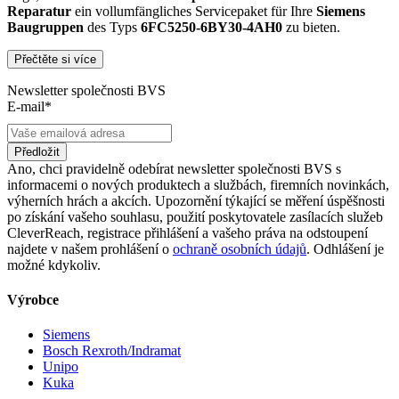
Reparatur
ein vollumfängliches Servicepaket für Ihre
Siemens
Baugruppen
des Typs
6FC5250-6BY30-4AH0
zu bieten.
Přečtěte si více
Dies unterscheidet unsere
produktüberholende Reparatur
von
konventionellen Reparaturen:
Newsletter společnosti BVS
E-mail*
Präventiver Austausch aller Bauteile, die einer Alterung
oder einem höheren Verschleiß unterliegen
Anlehnung unserer Reparatur an die EG-
Předložit
Maschinenrichtlinie 2006/42/EG
Ano, chci pravidelně odebírat newsletter společnosti BVS s
Austausch aller Komponenten, die als Schwachstellen
informacemi o nových produktech a službách, firemních novinkách,
identifiziert werden und somit ein Sicherheitsrisiko für die
výherních hrách a akcích. Upozornění týkající se měření úspěšnosti
Maschine und deren Betreiber darstellen
po získání vašeho souhlasu, použití poskytovatele zasílacích služeb
Ausschließliche Verwendung der vom Hersteller oder
CleverReach, registrace přihlášení a vašeho práva na odstoupení
Gesetzgeber neuen & zugelassenen Komponenten
najdete v našem prohlášení o
ochraně osobních údajů
. Odhlášení je
Überprüfung aller relevanten Funktionen in Form von
možné kdykoliv.
Funktions- und Lasttests
Výrobce
Mit unserer
optionalen Eilreparatur
sind wir zusätzlich in der
Lage, die Reparatur Ihrer
6FC5250-6BY30-4AH0
Baugruppe in
Siemens
unserem
zertifizierten Reparaturprozess
bei gleichbleibender
Bosch Rexroth/Indramat
Qualität zu priorisieren.
Unipo
Kuka
Verkauf von Ersatz- und Austauschteilen