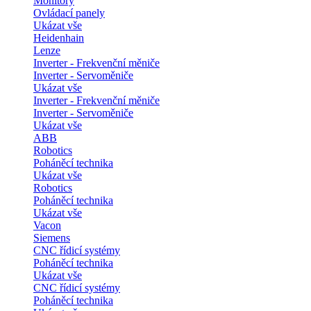
Monitory
Ovládací panely
Ukázat vše
Heidenhain
Lenze
Inverter - Frekvenční měniče
Inverter - Servoměniče
Ukázat vše
Inverter - Frekvenční měniče
Inverter - Servoměniče
Ukázat vše
ABB
Robotics
Poháněcí technika
Ukázat vše
Robotics
Poháněcí technika
Ukázat vše
Vacon
Siemens
CNC řídicí systémy
Poháněcí technika
Ukázat vše
CNC řídicí systémy
Poháněcí technika