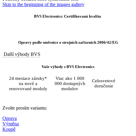
Skip to the beginning of the images gallery
BVS Electronics: Certifikovaná kvalita
Opravy podle směrnice o strojních zařízeních 2006/42/EG
Další výhody BVS
Vaše výhody s BVS Electronics
24 mesiace záruky*
Viac ako 1 000
Celosvetové
na nové a
000 dostupných
doručenie
renovované moduly
modulov
Zvolte prosím variantu:
Oprava
Výměna
Koupě