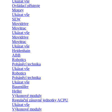
Ukázat vše
Ovládací přístroje
Motory
Ukázat vše
SEW
Movidrive
Movitrac
Ukázat vše
Movidrive
Movitrac
Ukázat vše
Heidenhain
ABB
Robotics
Poháněcí technika
Ukázat vše
Robotics
Poháněcí technika
Ukázat vše
Baumüller
Heller
Výkonové moduly
Regulační zásuvné jednotky ACPU
Ukázat vše
Výkonové moduly