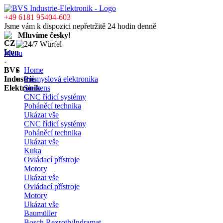
+49 6181 95404-603
Jsme vám k dispozici nepřetržitě 24 hodin denně
Mluvíme česky!
Menu
Home
Průmyslová elektronika
Siemens
CNC řídicí systémy
Poháněcí technika
Ukázat vše
CNC řídicí systémy
Poháněcí technika
Ukázat vše
Kuka
Ovládací přístroje
Motory
Ukázat vše
Ovládací přístroje
Motory
Ukázat vše
Baumüller
Bosch Rexroth/Indramat