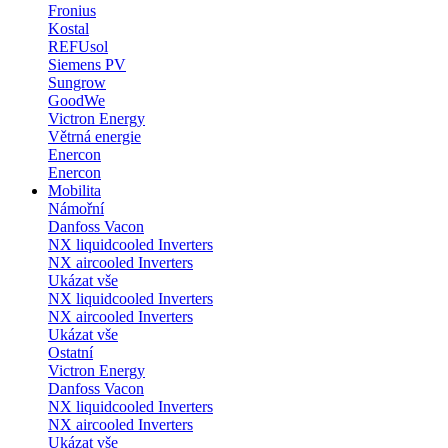
Fronius
Kostal
REFUsol
Siemens PV
Sungrow
GoodWe
Victron Energy
Větrná energie
Enercon
Enercon
Mobilita
Námořní
Danfoss Vacon
NX liquidcooled Inverters
NX aircooled Inverters
Ukázat vše
NX liquidcooled Inverters
NX aircooled Inverters
Ukázat vše
Ostatní
Victron Energy
Danfoss Vacon
NX liquidcooled Inverters
NX aircooled Inverters
Ukázat vše