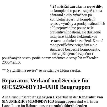
*
24 měsíční záruka
na
nové díly
,
na kompletní repase a stejně tak na
náhradní a díly výměnou po
kompletní repasi. U kompletní
repase, výměny a prodeji náhradních
dílů neprovádíme pouze naše
preventivní opatření, ale důkladně
testujeme každou elektronickou
sestavu na funkci a zatížení. Kromě
toho používáme originální a dle
standardů bezpečné komponenty,
a tím zajišťujeme bezpečnost
používaných sestav podle norem směrnice o strojních zařízeních
2006/42/ES.
** Na „čištění a revize“ se nevztahuje žádná záruka.
Reparatur, Verkauf und Service für
6FC5250-6BY30-4AH0 Baugruppen
Auf Grund unserer
langjährigen Expertise
in der
Reparatur von
SINUMERIK 840D/840Di/810D Baugruppen
sind wir in der
Lage, Ihnen im Rahmen unserer
produktüberholenden