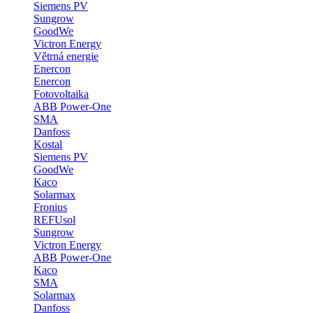
Siemens PV
Sungrow
GoodWe
Victron Energy
Větrná energie
Enercon
Enercon
Fotovoltaika
ABB Power-One
SMA
Danfoss
Kostal
Siemens PV
GoodWe
Kaco
Solarmax
Fronius
REFUsol
Sungrow
Victron Energy
ABB Power-One
Kaco
SMA
Solarmax
Danfoss