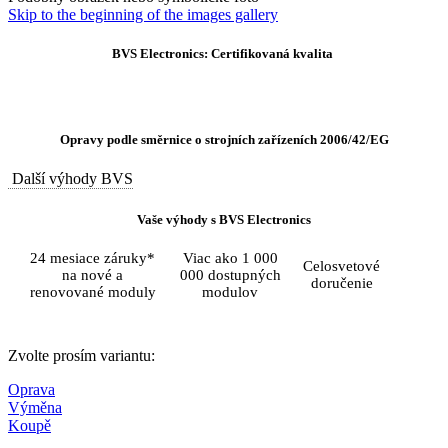
Skip to the beginning of the images gallery
BVS Electronics: Certifikovaná kvalita
Opravy podle směrnice o strojních zařízeních 2006/42/EG
Další výhody BVS
Vaše výhody s BVS Electronics
24 mesiace záruky*
Viac ako 1 000
Celosvetové
na nové a
000 dostupných
doručenie
renovované moduly
modulov
Zvolte prosím variantu:
Oprava
Výměna
Koupě