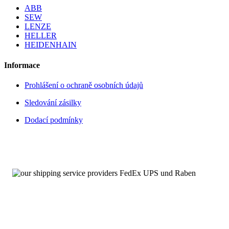
ABB
sowie Neuteilen für 6FC5247-0AF30-
SEW
0AA0
LENZE
HELLER
HEIDENHAIN
Sie benötigen schnellstmöglich ein
Ersatz- oder Austauschteil
?
Wir halten ständig eine große Anzahl an Produkten der Siemens-
Informace
Baureihen
SINUMERIK 840D/840Di/810D
für Sie vor, sodass wir
in der Lage sind, Sie in der Regel noch am gleichen Tag mit dem
passenden Ersatzteil zu versorgen. Auf diese Weise leisten wir einen
Prohlášení o ochraně osobních údajů
Beitrag zu Ihrer dauerhaften Maschinenverfügbarkeit.
Sledování zásilky
Von diesen Kernpunkten profitieren Sie bei unseren Ersatz- und
Austauschleistungen:
Dodací podmínky
Umfangreich getestet und geprüft
Produktüberholte Ersatz- und Austauschteile sowie Neuteile
Umfassende Verfügbarkeit, auch von typengestrichenen- und
bereits abgekündigten Baugruppen
Angebot von Neuteilen
Über 100.000 Baugruppen sofort verfügbar
6FC5247-0AF30-0AA0 – Service mit 24 Stunden-
Erreichbarkeit
Wir sind
rund um die Uhr und an sieben Tagen pro Woche für