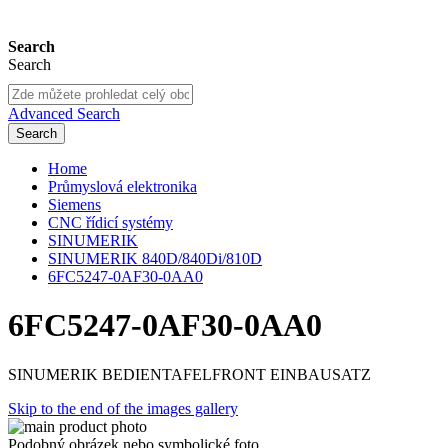
Search
Search
Advanced Search
Search
Home
Průmyslová elektronika
Siemens
CNC řídicí systémy
SINUMERIK
SINUMERIK 840D/840Di/810D
6FC5247-0AF30-0AA0
6FC5247-0AF30-0AA0
SINUMERIK BEDIENTAFELFRONT EINBAUSATZ
Skip to the end of the images gallery
Podobný obrázek nebo symbolické foto