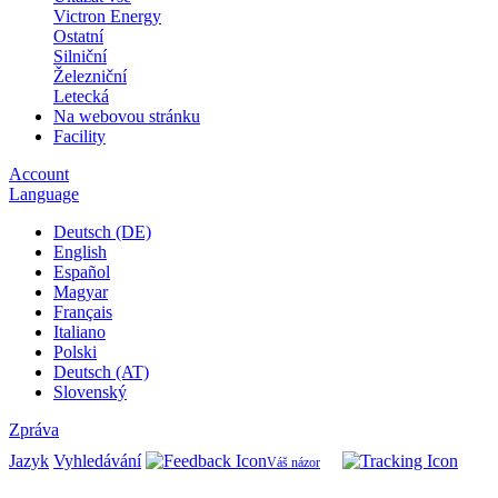
Victron Energy
Ostatní
Silniční
Železniční
Letecká
Na webovou stránku
Facility
Account
Language
Deutsch (DE)
English
Español
Magyar
Français
Italiano
Polski
Deutsch (AT)
Slovenský
Zpráva
Jazyk
Vyhledávání
Váš názor