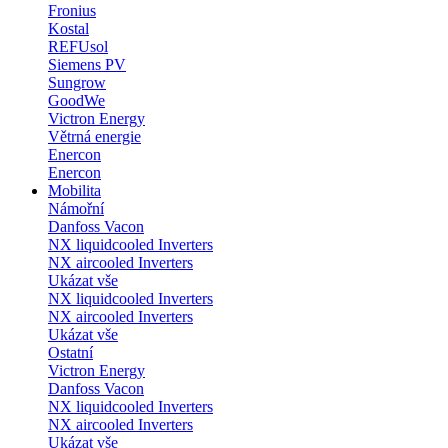
Fronius
Kostal
REFUsol
Siemens PV
Sungrow
GoodWe
Victron Energy
Větrná energie
Enercon
Enercon
Mobilita
Námořní
Danfoss Vacon
NX liquidcooled Inverters
NX aircooled Inverters
Ukázat vše
NX liquidcooled Inverters
NX aircooled Inverters
Ukázat vše
Ostatní
Victron Energy
Danfoss Vacon
NX liquidcooled Inverters
NX aircooled Inverters
Ukázat vše