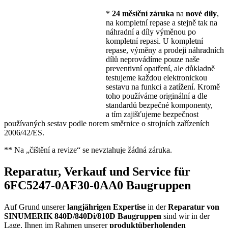
*
24 měsíční záruka
na
nové díly
,
na kompletní repase a stejně tak na
náhradní a díly výměnou po
kompletní repasi. U kompletní
repase, výměny a prodeji náhradních
dílů neprovádíme pouze naše
preventivní opatření, ale důkladně
testujeme každou elektronickou
sestavu na funkci a zatížení. Kromě
toho používáme originální a dle
standardů bezpečné komponenty,
a tím zajišťujeme bezpečnost
používaných sestav podle norem směrnice o strojních zařízeních
2006/42/ES.
** Na „čištění a revize“ se nevztahuje žádná záruka.
Reparatur, Verkauf und Service für
6FC5247-0AF30-0AA0 Baugruppen
Auf Grund unserer
langjährigen Expertise
in der
Reparatur von
SINUMERIK 840D/840Di/810D Baugruppen
sind wir in der
Lage, Ihnen im Rahmen unserer
produktüberholenden