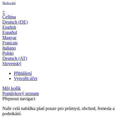
Sledování
×
Čeština
Deutsch (DE)
English
Español
Magyar
Français
Italiano
Polski
Deutsch (AT)
Slovenský
Přihlášení
Vytvořit účet
Můj košík
Poptávkový seznam
Přepnout navigaci
Naše celá nabídka platí pouze pro průmysl, obchod, řemesla a
podnikání.
24 měsíční záruka*