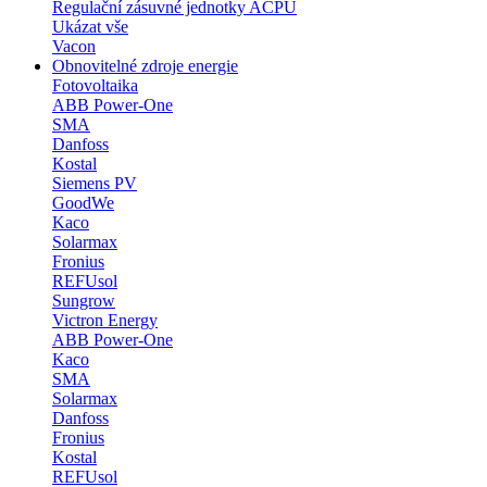
Regulační zásuvné jednotky ACPU
Ukázat vše
Vacon
Obnovitelné zdroje energie
Fotovoltaika
ABB Power-One
SMA
Danfoss
Kostal
Siemens PV
GoodWe
Kaco
Solarmax
Fronius
REFUsol
Sungrow
Victron Energy
ABB Power-One
Kaco
SMA
Solarmax
Danfoss
Fronius
Kostal
REFUsol