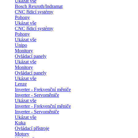
Ukázat vše
Bosch Rexroth/Indramat
CNC řídicí systémy
Pohony
Ukázat vše
CNC řídicí systémy
Pohony
Ukázat vše
Unipo
Monitory
Ovládací panely
Ukázat vše
Monitory
Ovládací panely
Ukázat vše
Lenze
Inverter - Frekvenční měniče
Inverter - Servoměniče
Ukázat vše
Inverter - Frekvenční měniče
Inverter - Servoměniče
Ukázat vše
Kuka
Ovládací přístroje
Motory