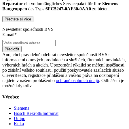
Reparatur
ein vollumfängliches Servicepaket für Ihre
Siemens
Baugruppen
des Typs
6FC5247-0AF30-0AA0
zu bieten.
Přečtěte si více
Dies unterscheidet unsere
produktüberholende Reparatur
von
konventionellen Reparaturen:
Newsletter společnosti BVS
E-mail*
Präventiver Austausch aller Bauteile, die einer Alterung
oder einem höheren Verschleiß unterliegen
Anlehnung unserer Reparatur an die EG-
Předložit
Maschinenrichtlinie 2006/42/EG
Ano, chci pravidelně odebírat newsletter společnosti BVS s
Austausch aller Komponenten, die als Schwachstellen
informacemi o nových produktech a službách, firemních novinkách,
identifiziert werden und somit ein Sicherheitsrisiko für die
výherních hrách a akcích. Upozornění týkající se měření úspěšnosti
Maschine und deren Betreiber darstellen
po získání vašeho souhlasu, použití poskytovatele zasílacích služeb
Ausschließliche Verwendung der vom Hersteller oder
CleverReach, registrace přihlášení a vašeho práva na odstoupení
Gesetzgeber neuen & zugelassenen Komponenten
najdete v našem prohlášení o
ochraně osobních údajů
. Odhlášení je
Überprüfung aller relevanten Funktionen in Form von
možné kdykoliv.
Funktions- und Lasttests
Výrobce
Mit unserer
optionalen Eilreparatur
sind wir zusätzlich in der
Lage, die Reparatur Ihrer
6FC5247-0AF30-0AA0
Baugruppe in
Siemens
unserem
zertifizierten Reparaturprozess
bei gleichbleibender
Bosch Rexroth/Indramat
Qualität zu priorisieren.
Unipo
Kuka
Verkauf von Ersatz- und Austauschteilen