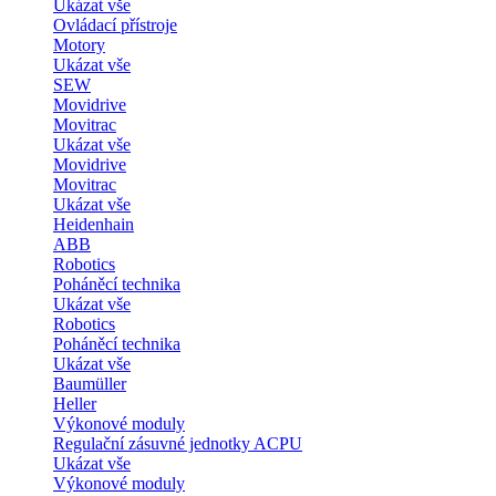
Ukázat vše
Ovládací přístroje
Motory
Ukázat vše
SEW
Movidrive
Movitrac
Ukázat vše
Movidrive
Movitrac
Ukázat vše
Heidenhain
ABB
Robotics
Poháněcí technika
Ukázat vše
Robotics
Poháněcí technika
Ukázat vše
Baumüller
Heller
Výkonové moduly
Regulační zásuvné jednotky ACPU
Ukázat vše
Výkonové moduly