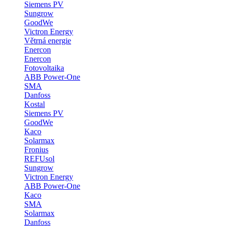
Siemens PV
Sungrow
GoodWe
Victron Energy
Větrná energie
Enercon
Enercon
Fotovoltaika
ABB Power-One
SMA
Danfoss
Kostal
Siemens PV
GoodWe
Kaco
Solarmax
Fronius
REFUsol
Sungrow
Victron Energy
ABB Power-One
Kaco
SMA
Solarmax
Danfoss