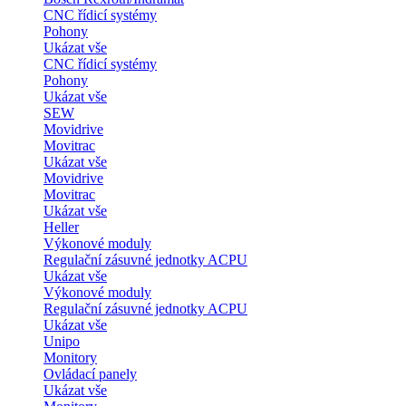
CNC řídicí systémy
Pohony
Ukázat vše
CNC řídicí systémy
Pohony
Ukázat vše
SEW
Movidrive
Movitrac
Ukázat vše
Movidrive
Movitrac
Ukázat vše
Heller
Výkonové moduly
Regulační zásuvné jednotky ACPU
Ukázat vše
Výkonové moduly
Regulační zásuvné jednotky ACPU
Ukázat vše
Unipo
Monitory
Ovládací panely
Ukázat vše