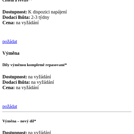
Čištění a revize**
Dostupnost:
K dispozici napájení
Dodací lhůta:
2-3 týdny
Cena:
na vyžádání
požádat
Výměna
Díly výměnou kompletně repasované*
Dostupnost:
na vyžádání
Dodací lhůta:
na vyžádání
Cena:
na vyžádání
požádat
Výměna – nový díl*
Dostupnost:
na vyžádání