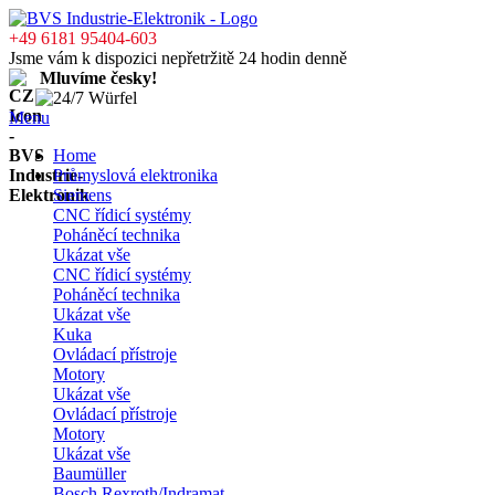
+49 6181 95404-603
Jsme vám k dispozici nepřetržitě 24 hodin denně
Mluvíme česky!
Menu
Home
Průmyslová elektronika
Siemens
CNC řídicí systémy
Poháněcí technika
Ukázat vše
CNC řídicí systémy
Poháněcí technika
Ukázat vše
Kuka
Ovládací přístroje
Motory
Ukázat vše
Ovládací přístroje
Motory
Ukázat vše
Baumüller
Bosch Rexroth/Indramat