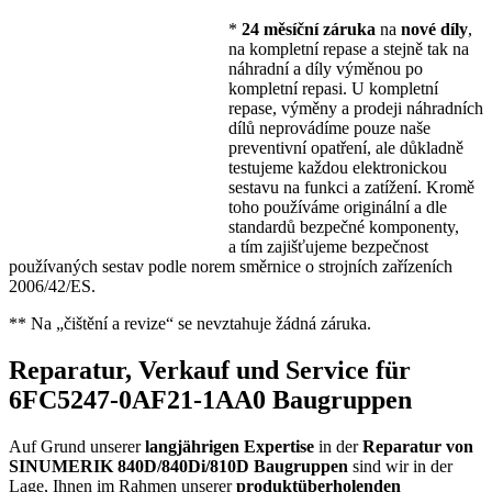
*
24 měsíční záruka
na
nové díly
,
na kompletní repase a stejně tak na
náhradní a díly výměnou po
kompletní repasi. U kompletní
repase, výměny a prodeji náhradních
dílů neprovádíme pouze naše
preventivní opatření, ale důkladně
testujeme každou elektronickou
sestavu na funkci a zatížení. Kromě
toho používáme originální a dle
standardů bezpečné komponenty,
a tím zajišťujeme bezpečnost
používaných sestav podle norem směrnice o strojních zařízeních
2006/42/ES.
** Na „čištění a revize“ se nevztahuje žádná záruka.
Reparatur, Verkauf und Service für
6FC5247-0AF21-1AA0 Baugruppen
Auf Grund unserer
langjährigen Expertise
in der
Reparatur von
SINUMERIK 840D/840Di/810D Baugruppen
sind wir in der
Lage, Ihnen im Rahmen unserer
produktüberholenden