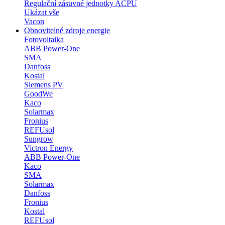
Regulační zásuvné jednotky ACPU
Ukázat vše
Vacon
Obnovitelné zdroje energie
Fotovoltaika
ABB Power-One
SMA
Danfoss
Kostal
Siemens PV
GoodWe
Kaco
Solarmax
Fronius
REFUsol
Sungrow
Victron Energy
ABB Power-One
Kaco
SMA
Solarmax
Danfoss
Fronius
Kostal
REFUsol