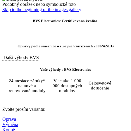
Podobný obrázek nebo symbolické foto
Skip to the beginning of the images gallery
BVS Electronics: Certifikovaná kvalita
Opravy podle směrnice o strojních zařízeních 2006/42/EG
Další výhody BVS
Vaše výhody s BVS Electronics
24 mesiace záruky*
Viac ako 1 000
Celosvetové
na nové a
000 dostupných
doručenie
renovované moduly
modulov
Zvolte prosím variantu:
Oprava
Výměna
Koupě