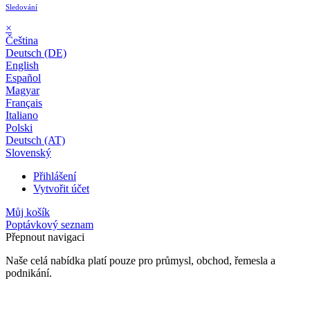
Sledování
×
Čeština
Deutsch (DE)
English
Español
Magyar
Français
Italiano
Polski
Deutsch (AT)
Slovenský
Přihlášení
Vytvořit účet
Můj košík
Poptávkový seznam
Přepnout navigaci
Naše celá nabídka platí pouze pro průmysl, obchod, řemesla a
podnikání.
24 měsíční záruka*