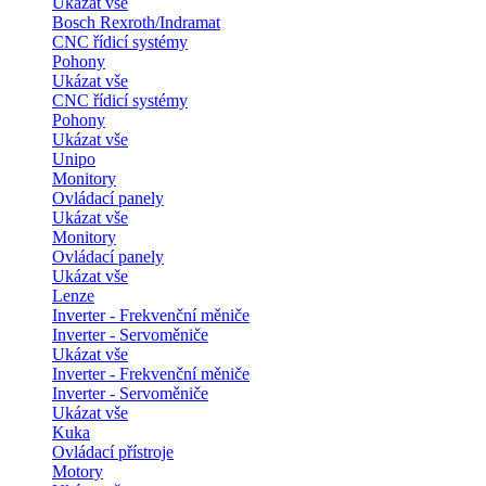
Ukázat vše
Bosch Rexroth/Indramat
CNC řídicí systémy
Pohony
Ukázat vše
CNC řídicí systémy
Pohony
Ukázat vše
Unipo
Monitory
Ovládací panely
Ukázat vše
Monitory
Ovládací panely
Ukázat vše
Lenze
Inverter - Frekvenční měniče
Inverter - Servoměniče
Ukázat vše
Inverter - Frekvenční měniče
Inverter - Servoměniče
Ukázat vše
Kuka
Ovládací přístroje
Motory