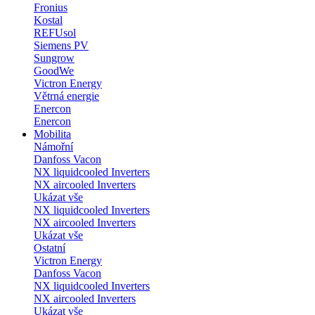
Fronius
Kostal
REFUsol
Siemens PV
Sungrow
GoodWe
Victron Energy
Větrná energie
Enercon
Enercon
Mobilita
Námořní
Danfoss Vacon
NX liquidcooled Inverters
NX aircooled Inverters
Ukázat vše
NX liquidcooled Inverters
NX aircooled Inverters
Ukázat vše
Ostatní
Victron Energy
Danfoss Vacon
NX liquidcooled Inverters
NX aircooled Inverters
Ukázat vše