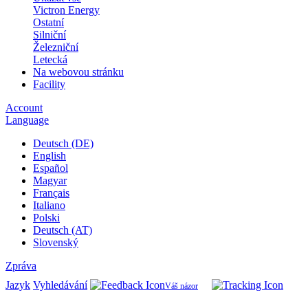
Victron Energy
Ostatní
Silniční
Železniční
Letecká
Na webovou stránku
Facility
Account
Language
Deutsch (DE)
English
Español
Magyar
Français
Italiano
Polski
Deutsch (AT)
Slovenský
Zpráva
Jazyk
Vyhledávání
Váš názor