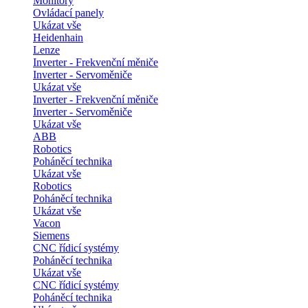
Monitory
Ovládací panely
Ukázat vše
Heidenhain
Lenze
Inverter - Frekvenční měniče
Inverter - Servoměniče
Ukázat vše
Inverter - Frekvenční měniče
Inverter - Servoměniče
Ukázat vše
ABB
Robotics
Poháněcí technika
Ukázat vše
Robotics
Poháněcí technika
Ukázat vše
Vacon
Siemens
CNC řídicí systémy
Poháněcí technika
Ukázat vše
CNC řídicí systémy
Poháněcí technika