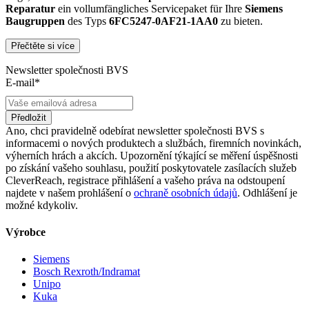
Reparatur
ein vollumfängliches Servicepaket für Ihre
Siemens
Baugruppen
des Typs
6FC5247-0AF21-1AA0
zu bieten.
Přečtěte si více
Dies unterscheidet unsere
produktüberholende Reparatur
von
konventionellen Reparaturen:
Newsletter společnosti BVS
E-mail*
Präventiver Austausch aller Bauteile, die einer Alterung
oder einem höheren Verschleiß unterliegen
Anlehnung unserer Reparatur an die EG-
Předložit
Maschinenrichtlinie 2006/42/EG
Ano, chci pravidelně odebírat newsletter společnosti BVS s
Austausch aller Komponenten, die als Schwachstellen
informacemi o nových produktech a službách, firemních novinkách,
identifiziert werden und somit ein Sicherheitsrisiko für die
výherních hrách a akcích. Upozornění týkající se měření úspěšnosti
Maschine und deren Betreiber darstellen
po získání vašeho souhlasu, použití poskytovatele zasílacích služeb
Ausschließliche Verwendung der vom Hersteller oder
CleverReach, registrace přihlášení a vašeho práva na odstoupení
Gesetzgeber neuen & zugelassenen Komponenten
najdete v našem prohlášení o
ochraně osobních údajů
. Odhlášení je
Überprüfung aller relevanten Funktionen in Form von
možné kdykoliv.
Funktions- und Lasttests
Výrobce
Mit unserer
optionalen Eilreparatur
sind wir zusätzlich in der
Lage, die Reparatur Ihrer
6FC5247-0AF21-1AA0
Baugruppe in
Siemens
unserem
zertifizierten Reparaturprozess
bei gleichbleibender
Bosch Rexroth/Indramat
Qualität zu priorisieren.
Unipo
Kuka
Verkauf von Ersatz- und Austauschteilen