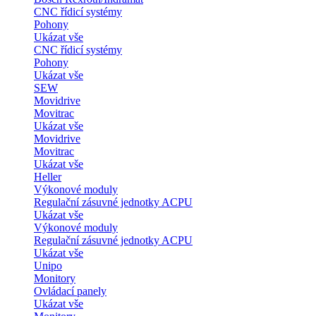
CNC řídicí systémy
Pohony
Ukázat vše
CNC řídicí systémy
Pohony
Ukázat vše
SEW
Movidrive
Movitrac
Ukázat vše
Movidrive
Movitrac
Ukázat vše
Heller
Výkonové moduly
Regulační zásuvné jednotky ACPU
Ukázat vše
Výkonové moduly
Regulační zásuvné jednotky ACPU
Ukázat vše
Unipo
Monitory
Ovládací panely
Ukázat vše