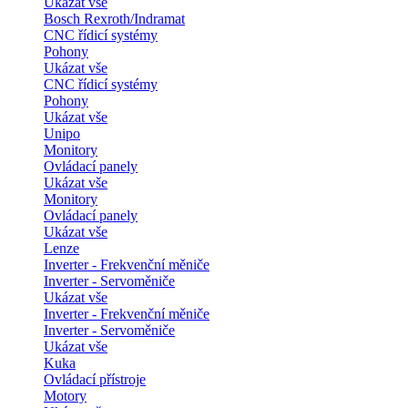
Ukázat vše
Bosch Rexroth/Indramat
CNC řídicí systémy
Pohony
Ukázat vše
CNC řídicí systémy
Pohony
Ukázat vše
Unipo
Monitory
Ovládací panely
Ukázat vše
Monitory
Ovládací panely
Ukázat vše
Lenze
Inverter - Frekvenční měniče
Inverter - Servoměniče
Ukázat vše
Inverter - Frekvenční měniče
Inverter - Servoměniče
Ukázat vše
Kuka
Ovládací přístroje
Motory