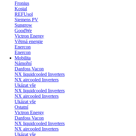
Fronius
Kostal
REFUsol
Siemens PV
Sungrow
GoodWe
Victron Energy
Větrná energie
Enercon
Enercon
Mobilita
Námořní
Danfoss Vacon
NX liquidcooled Inverters
NX aircooled Inverters
Ukázat vše
NX liquidcooled Inverters
NX aircooled Inverters
Ukázat vše
Ostatní
Victron Energy
Danfoss Vacon
NX liquidcooled Inverters
NX aircooled Inverters
Ukázat vše