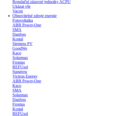
Regulační zásuvné jednotky ACPU
Ukázat vše
Vacon
Obnovitelné zdroje energie
Fotovoltaika
ABB Power-One
SMA
Danfoss
Kostal
Siemens PV
GoodWe
Kaco
Solarmax
Fronius
REFUsol
Sungrow
Victron Energy
ABB Power-One
Kaco
SMA
Solarmax
Danfoss
Fronius
Kostal
REFUsol