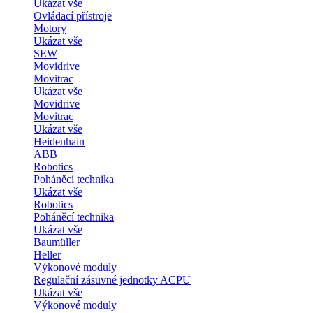
Ukázat vše
Ovládací přístroje
Motory
Ukázat vše
SEW
Movidrive
Movitrac
Ukázat vše
Movidrive
Movitrac
Ukázat vše
Heidenhain
ABB
Robotics
Poháněcí technika
Ukázat vše
Robotics
Poháněcí technika
Ukázat vše
Baumüller
Heller
Výkonové moduly
Regulační zásuvné jednotky ACPU
Ukázat vše
Výkonové moduly