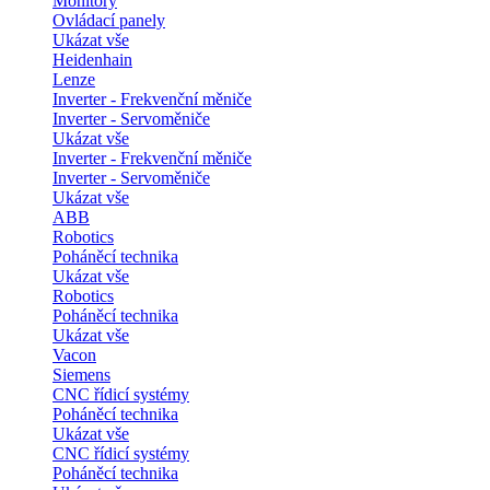
Monitory
Ovládací panely
Ukázat vše
Heidenhain
Lenze
Inverter - Frekvenční měniče
Inverter - Servoměniče
Ukázat vše
Inverter - Frekvenční měniče
Inverter - Servoměniče
Ukázat vše
ABB
Robotics
Poháněcí technika
Ukázat vše
Robotics
Poháněcí technika
Ukázat vše
Vacon
Siemens
CNC řídicí systémy
Poháněcí technika
Ukázat vše
CNC řídicí systémy
Poháněcí technika