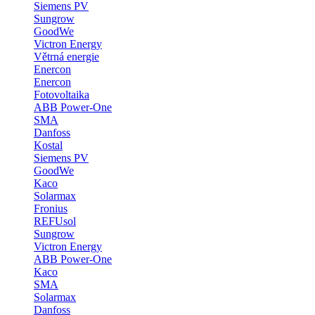
Siemens PV
Sungrow
GoodWe
Victron Energy
Větrná energie
Enercon
Enercon
Fotovoltaika
ABB Power-One
SMA
Danfoss
Kostal
Siemens PV
GoodWe
Kaco
Solarmax
Fronius
REFUsol
Sungrow
Victron Energy
ABB Power-One
Kaco
SMA
Solarmax
Danfoss