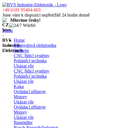
+49 6181 95404-603
Jsme vám k dispozici nepřetržitě 24 hodin denně
Mluvíme česky!
Menu
Home
Průmyslová elektronika
Siemens
CNC řídicí systémy
Poháněcí technika
Ukázat vše
CNC řídicí systémy
Poháněcí technika
Ukázat vše
Kuka
Ovládací přístroje
Motory
Ukázat vše
Ovládací přístroje
Motory
Ukázat vše
Baumüller
Bosch Rexroth/Indramat