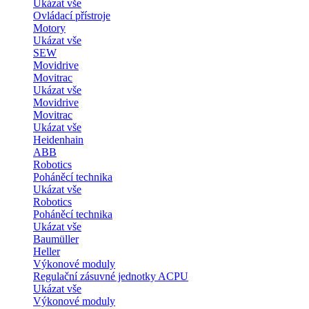
Ukázat vše
Ovládací přístroje
Motory
Ukázat vše
SEW
Movidrive
Movitrac
Ukázat vše
Movidrive
Movitrac
Ukázat vše
Heidenhain
ABB
Robotics
Poháněcí technika
Ukázat vše
Robotics
Poháněcí technika
Ukázat vše
Baumüller
Heller
Výkonové moduly
Regulační zásuvné jednotky ACPU
Ukázat vše
Výkonové moduly