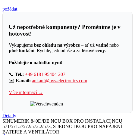
požádat
Už nepotřebné komponenty? Proměníme je v
hotovost!
Vykupujeme
bez ohledu na výrobce
– ať už
vadné
nebo
plně funkční
. Rychle, jednoduše a za
férové ceny
.
Požádejte o nabídku nyní!
📞
Tel.:
+49 6181 95404-207
✉️
E-mail:
ankauf@bvs-electronics.com
Více informací →
Detaily
SINUMERIK 840D/DE NCU BOX PRO INSTALACI NCU
571/571.2/572/572.2/573, S JEDNOTKOU PRO NAPÁJENÍ
BATERIE A VENTILÁTOR