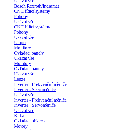
Ukázat vše
Bosch Rexroth/Indramat
CNC řídicí systémy
Pohony
Ukázat vše
CNC řídicí systémy
Pohony
Ukázat vše
Unipo
Monitory
Ovládací panely
Ukázat vše
Monitory
Ovládací panely
Ukázat vše
Lenze
Inverter - Frekvenční měniče
Inverter - Servoměniče
Ukázat vše
Inverter - Frekvenční měniče
Inverter - Servoměniče
Ukázat vše
Kuka
Ovládací přístroje
Motory