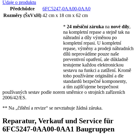
Údaje o produktu
Předchůdce
6FC5247-0AA00-0AA0
Rozměry (ŠxVxH)
42 cm x 18 cm x 62 cm
*
24 měsíční záruka
na
nové díly
,
na kompletní repase a stejně tak na
náhradní a díly výměnou po
kompletní repasi. U kompletní
repase, výměny a prodeji náhradních
dílů neprovádíme pouze naše
preventivní opatření, ale důkladně
testujeme každou elektronickou
sestavu na funkci a zatížení. Kromě
toho používáme originální a dle
standardů bezpečné komponenty,
a tím zajišťujeme bezpečnost
používaných sestav podle norem směrnice o strojních zařízeních
2006/42/ES.
** Na „čištění a revize“ se nevztahuje žádná záruka.
Reparatur, Verkauf und Service für
6FC5247-0AA00-0AA1 Baugruppen