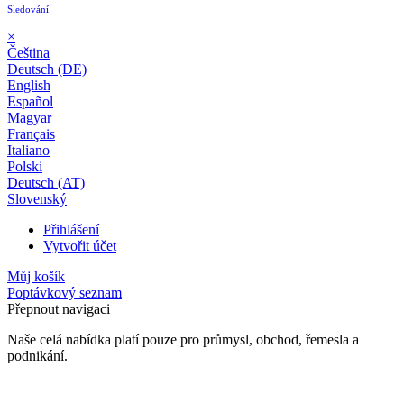
Sledování
×
Čeština
Deutsch (DE)
English
Español
Magyar
Français
Italiano
Polski
Deutsch (AT)
Slovenský
Přihlášení
Vytvořit účet
Můj košík
Poptávkový seznam
Přepnout navigaci
Naše celá nabídka platí pouze pro průmysl, obchod, řemesla a
podnikání.
24 měsíční záruka*