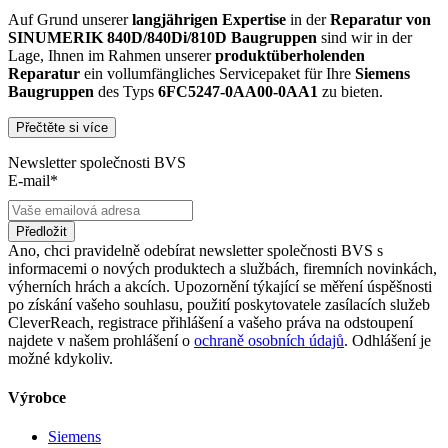
Auf Grund unserer
langjährigen Expertise
in der
Reparatur von
SINUMERIK 840D/840Di/810D Baugruppen
sind wir in der
Lage, Ihnen im Rahmen unserer
produktüberholenden
Reparatur
ein vollumfängliches Servicepaket für Ihre
Siemens
Baugruppen
des Typs
6FC5247-0AA00-0AA1
zu bieten.
Přečtěte si více
Dies unterscheidet unsere
produktüberholende Reparatur
von
konventionellen Reparaturen:
Newsletter společnosti BVS
E-mail*
Präventiver Austausch aller Bauteile, die einer Alterung
oder einem höheren Verschleiß unterliegen
Anlehnung unserer Reparatur an die EG-
Předložit
Maschinenrichtlinie 2006/42/EG
Ano, chci pravidelně odebírat newsletter společnosti BVS s
Austausch aller Komponenten, die als Schwachstellen
informacemi o nových produktech a službách, firemních novinkách,
identifiziert werden und somit ein Sicherheitsrisiko für die
výherních hrách a akcích. Upozornění týkající se měření úspěšnosti
Maschine und deren Betreiber darstellen
po získání vašeho souhlasu, použití poskytovatele zasílacích služeb
Ausschließliche Verwendung der vom Hersteller oder
CleverReach, registrace přihlášení a vašeho práva na odstoupení
Gesetzgeber neuen & zugelassenen Komponenten
najdete v našem prohlášení o
ochraně osobních údajů
. Odhlášení je
Überprüfung aller relevanten Funktionen in Form von
možné kdykoliv.
Funktions- und Lasttests
Výrobce
Mit unserer
optionalen Eilreparatur
sind wir zusätzlich in der
Lage, die Reparatur Ihrer
6FC5247-0AA00-0AA1
Baugruppe in
Siemens
unserem
zertifizierten Reparaturprozess
bei gleichbleibender