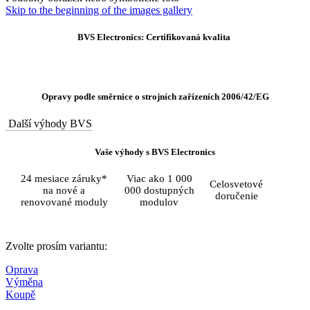
Skip to the beginning of the images gallery
BVS Electronics: Certifikovaná kvalita
Opravy podle směrnice o strojních zařízeních 2006/42/EG
Další výhody BVS
Vaše výhody s BVS Electronics
24 mesiace záruky*
Viac ako 1 000
Celosvetové
na nové a
000 dostupných
doručenie
renovované moduly
modulov
Zvolte prosím variantu:
Oprava
Výměna
Koupě