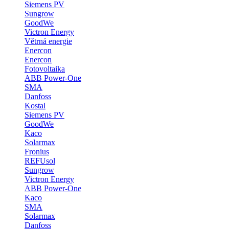
Siemens PV
Sungrow
GoodWe
Victron Energy
Větrná energie
Enercon
Enercon
Fotovoltaika
ABB Power-One
SMA
Danfoss
Kostal
Siemens PV
GoodWe
Kaco
Solarmax
Fronius
REFUsol
Sungrow
Victron Energy
ABB Power-One
Kaco
SMA
Solarmax
Danfoss