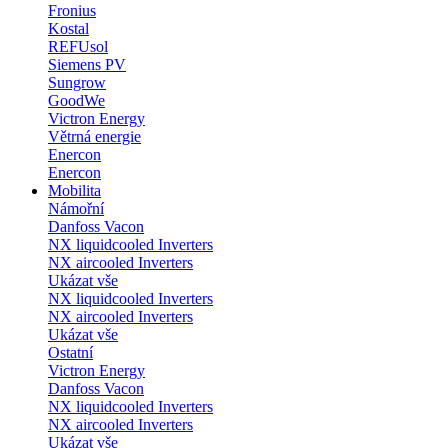
Fronius
Kostal
REFUsol
Siemens PV
Sungrow
GoodWe
Victron Energy
Větrná energie
Enercon
Enercon
Mobilita
Námořní
Danfoss Vacon
NX liquidcooled Inverters
NX aircooled Inverters
Ukázat vše
NX liquidcooled Inverters
NX aircooled Inverters
Ukázat vše
Ostatní
Victron Energy
Danfoss Vacon
NX liquidcooled Inverters
NX aircooled Inverters
Ukázat vše