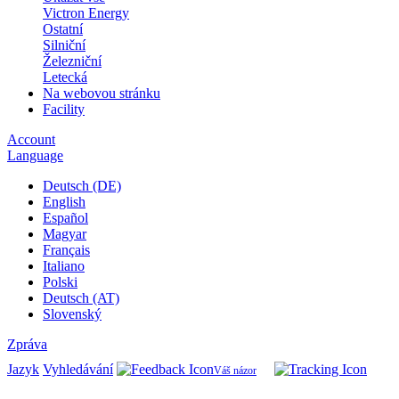
Victron Energy
Ostatní
Silniční
Železniční
Letecká
Na webovou stránku
Facility
Account
Language
Deutsch (DE)
English
Español
Magyar
Français
Italiano
Polski
Deutsch (AT)
Slovenský
Zpráva
Jazyk
Vyhledávání
Váš názor