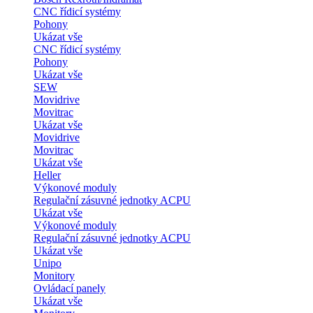
CNC řídicí systémy
Pohony
Ukázat vše
CNC řídicí systémy
Pohony
Ukázat vše
SEW
Movidrive
Movitrac
Ukázat vše
Movidrive
Movitrac
Ukázat vše
Heller
Výkonové moduly
Regulační zásuvné jednotky ACPU
Ukázat vše
Výkonové moduly
Regulační zásuvné jednotky ACPU
Ukázat vše
Unipo
Monitory
Ovládací panely
Ukázat vše