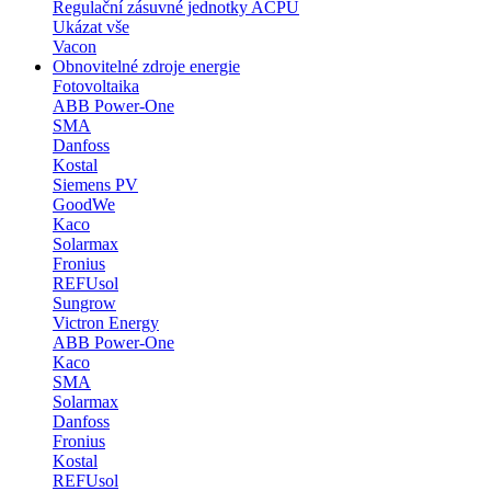
Regulační zásuvné jednotky ACPU
Ukázat vše
Vacon
Obnovitelné zdroje energie
Fotovoltaika
ABB Power-One
SMA
Danfoss
Kostal
Siemens PV
GoodWe
Kaco
Solarmax
Fronius
REFUsol
Sungrow
Victron Energy
ABB Power-One
Kaco
SMA
Solarmax
Danfoss
Fronius
Kostal
REFUsol