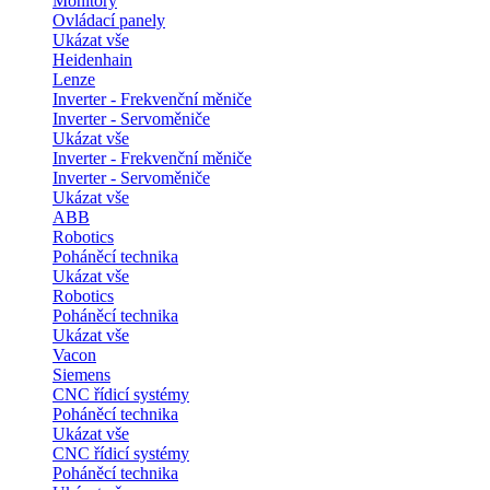
Monitory
Ovládací panely
Ukázat vše
Heidenhain
Lenze
Inverter - Frekvenční měniče
Inverter - Servoměniče
Ukázat vše
Inverter - Frekvenční měniče
Inverter - Servoměniče
Ukázat vše
ABB
Robotics
Poháněcí technika
Ukázat vše
Robotics
Poháněcí technika
Ukázat vše
Vacon
Siemens
CNC řídicí systémy
Poháněcí technika
Ukázat vše
CNC řídicí systémy
Poháněcí technika