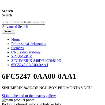
Search
Search
Advanced Search
Search
Home
Průmyslová elektronika
Siemens
CNC řídicí systémy
SINUMERIK
SINUMERIK 840D/840Di/810D
6FC5247-0AA00-0AA1
6FC5247-0AA00-0AA1
SINUMERIK 840D/DE NCU-BOX PRO MONTÁŽ NCU
Skip to the end of the images gallery
Podobný obrázek nebo symbolické foto