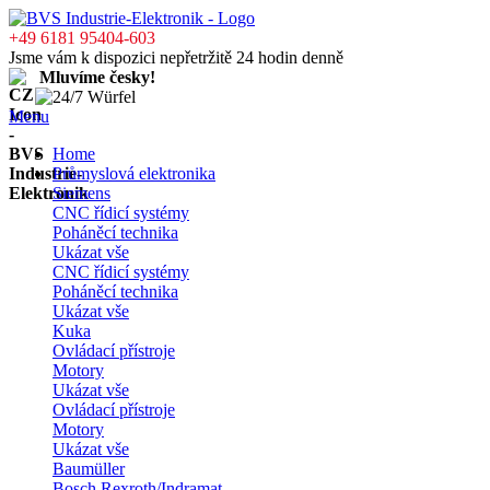
+49 6181 95404-603
Jsme vám k dispozici nepřetržitě 24 hodin denně
Mluvíme česky!
Menu
Home
Průmyslová elektronika
Siemens
CNC řídicí systémy
Poháněcí technika
Ukázat vše
CNC řídicí systémy
Poháněcí technika
Ukázat vše
Kuka
Ovládací přístroje
Motory
Ukázat vše
Ovládací přístroje
Motory
Ukázat vše
Baumüller
Bosch Rexroth/Indramat