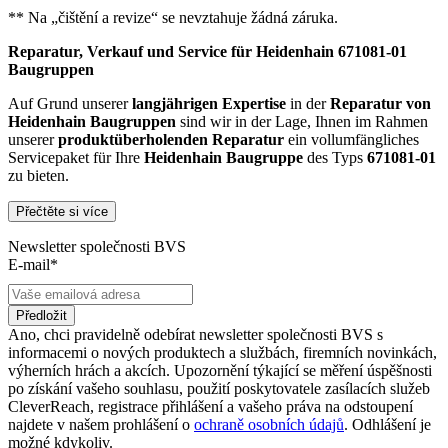
** Na „čištění a revize“ se nevztahuje žádná záruka.
Reparatur, Verkauf und Service für Heidenhain 671081-01
Baugruppen
Auf Grund unserer
langjährigen Expertise
in der
Reparatur von
Heidenhain Baugruppen
sind wir in der Lage, Ihnen im Rahmen
unserer
produktüberholenden Reparatur
ein vollumfängliches
Servicepaket für Ihre
Heidenhain
Baugruppe
des Typs
671081-01
zu bieten.
Přečtěte si více
Dies unterscheidet unsere
produktüberholende Reparatur
von
konventionellen Reparaturen:
Newsletter společnosti BVS
E-mail*
Präventiver Austausch aller Bauteile, die einer Alterung
oder einem höheren Verschleiß unterliegen
Austausch aller Komponenten, die als Schwachstellen
Předložit
identifiziert werden und somit ein Sicherheitsrisiko für die
Ano, chci pravidelně odebírat newsletter společnosti BVS s
Maschine und deren Betreiber darstellen
informacemi o nových produktech a službách, firemních novinkách,
Ausschließliche Verwendung der vom Hersteller oder
výherních hrách a akcích. Upozornění týkající se měření úspěšnosti
Gesetzgeber neuen & zugelassenen Komponenten
po získání vašeho souhlasu, použití poskytovatele zasílacích služeb
Überprüfung aller relevanten Funktionen in Form von
CleverReach, registrace přihlášení a vašeho práva na odstoupení
Funktions- und Lasttests
najdete v našem prohlášení o
ochraně osobních údajů
. Odhlášení je
možné kdykoliv.