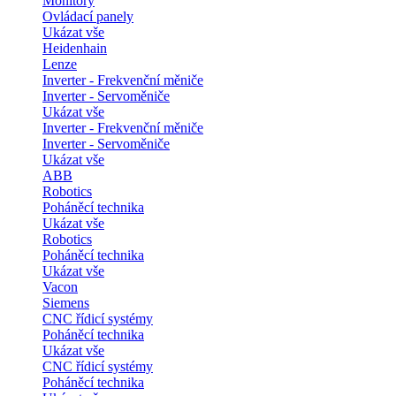
Monitory
Ovládací panely
Ukázat vše
Heidenhain
Lenze
Inverter - Frekvenční měniče
Inverter - Servoměniče
Ukázat vše
Inverter - Frekvenční měniče
Inverter - Servoměniče
Ukázat vše
ABB
Robotics
Poháněcí technika
Ukázat vše
Robotics
Poháněcí technika
Ukázat vše
Vacon
Siemens
CNC řídicí systémy
Poháněcí technika
Ukázat vše
CNC řídicí systémy
Poháněcí technika