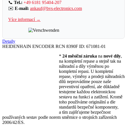
📞
Tel.:
+49 6181 95404-207
✉️
E-mail:
ankauf@bvs-electronics.com
Více informací →
Detaily
HEIDENHAIN ENCODER RCN 8390F ID: 671081-01
*
24 měsíční záruka
na
nové díly
,
na kompletní repase a stejně tak na
náhradní a díly výměnou po
kompletní repasi. U kompletní
repase, výměny a prodeji náhradních
dílů neprovádíme pouze naše
preventivní opatření, ale důkladně
testujeme každou elektronickou
sestavu na funkci a zatížení. Kromě
toho používáme originální a dle
standardů bezpečné komponenty,
a tím zajišťujeme bezpečnost
používaných sestav podle norem směrnice o strojních zařízeních
2006/42/ES.