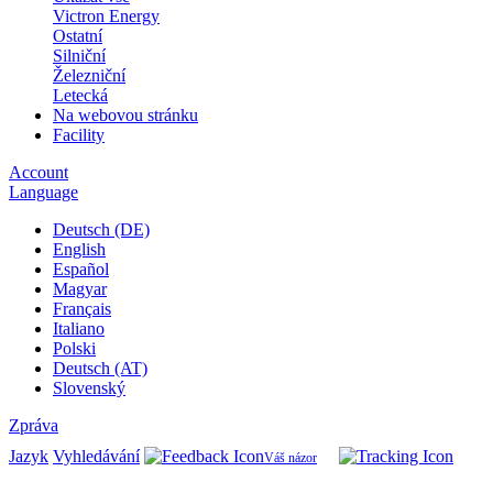
Victron Energy
Ostatní
Silniční
Železniční
Letecká
Na webovou stránku
Facility
Account
Language
Deutsch (DE)
English
Español
Magyar
Français
Italiano
Polski
Deutsch (AT)
Slovenský
Zpráva
Jazyk
Vyhledávání
Váš názor