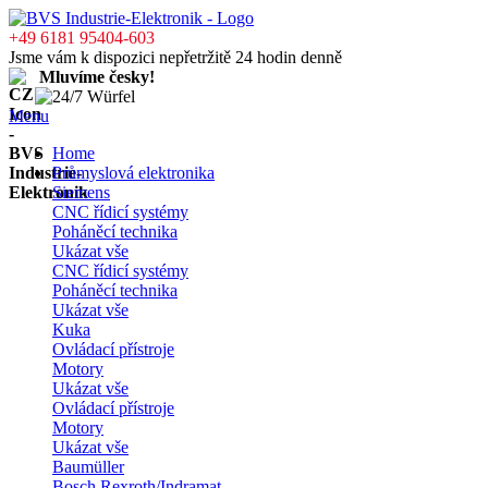
+49 6181 95404-603
Jsme vám k dispozici nepřetržitě 24 hodin denně
Mluvíme česky!
Menu
Home
Průmyslová elektronika
Siemens
CNC řídicí systémy
Poháněcí technika
Ukázat vše
CNC řídicí systémy
Poháněcí technika
Ukázat vše
Kuka
Ovládací přístroje
Motory
Ukázat vše
Ovládací přístroje
Motory
Ukázat vše
Baumüller
Bosch Rexroth/Indramat