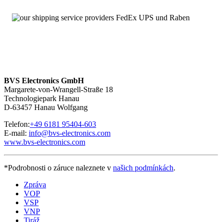
Wir sind
rund um die Uhr und an sieben Tagen pro Woche für
Sie erreichbar
. Bei Fragen kontaktieren Sie uns unter
+49 6181
95404-200.
BVS Electronics GmbH
Margarete-von-Wrangell-Straße 18
Technologiepark Hanau
D-63457 Hanau Wolfgang
Telefon:
+49 6181 95404-603
E-mail:
info@bvs-electronics.com
www.bvs-electronics.com
*Podrobnosti o záruce naleznete v
našich podmínkách
.
Zpráva
VOP
VSP
VNP
Tiráž