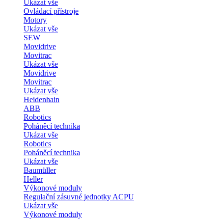
Ukázat vše
Ovládací přístroje
Motory
Ukázat vše
SEW
Movidrive
Movitrac
Ukázat vše
Movidrive
Movitrac
Ukázat vše
Heidenhain
ABB
Robotics
Poháněcí technika
Ukázat vše
Robotics
Poháněcí technika
Ukázat vše
Baumüller
Heller
Výkonové moduly
Regulační zásuvné jednotky ACPU
Ukázat vše
Výkonové moduly