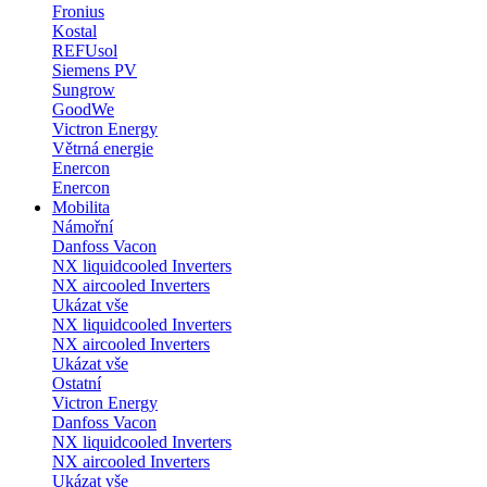
Fronius
Kostal
REFUsol
Siemens PV
Sungrow
GoodWe
Victron Energy
Větrná energie
Enercon
Enercon
Mobilita
Námořní
Danfoss Vacon
NX liquidcooled Inverters
NX aircooled Inverters
Ukázat vše
NX liquidcooled Inverters
NX aircooled Inverters
Ukázat vše
Ostatní
Victron Energy
Danfoss Vacon
NX liquidcooled Inverters
NX aircooled Inverters
Ukázat vše