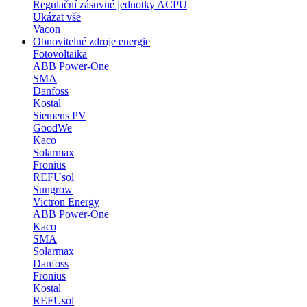
Regulační zásuvné jednotky ACPU
Ukázat vše
Vacon
Obnovitelné zdroje energie
Fotovoltaika
ABB Power-One
SMA
Danfoss
Kostal
Siemens PV
GoodWe
Kaco
Solarmax
Fronius
REFUsol
Sungrow
Victron Energy
ABB Power-One
Kaco
SMA
Solarmax
Danfoss
Fronius
Kostal
REFUsol