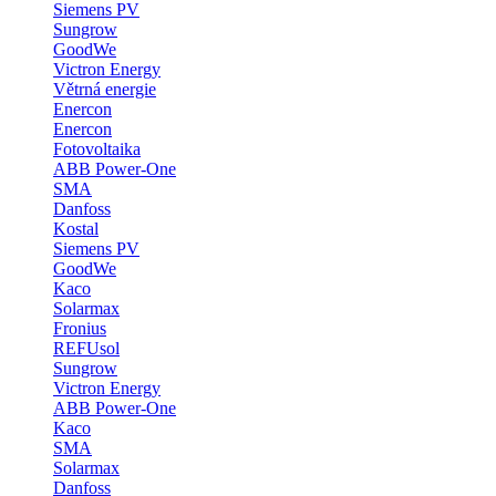
Siemens PV
Sungrow
GoodWe
Victron Energy
Větrná energie
Enercon
Enercon
Fotovoltaika
ABB Power-One
SMA
Danfoss
Kostal
Siemens PV
GoodWe
Kaco
Solarmax
Fronius
REFUsol
Sungrow
Victron Energy
ABB Power-One
Kaco
SMA
Solarmax
Danfoss