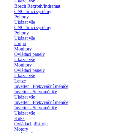
Ukázat vše
Bosch Rexroth/Indramat
CNC řídicí systémy
Pohony
Ukázat vše
CNC řídicí systémy
Pohony
Ukázat vše
Unipo
Monitory
Ovládací panely
Ukázat vše
Monitory
Ovládací panely
Ukázat vše
Lenze
Inverter - Frekvenční měniče
Inverter - Servoměniče
Ukázat vše
Inverter - Frekvenční měniče
Inverter - Servoměniče
Ukázat vše
Kuka
Ovládací přístroje
Motory