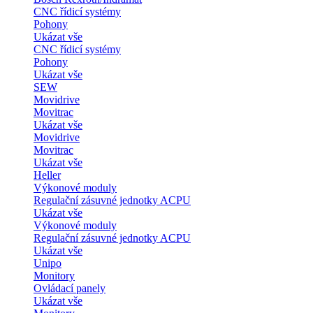
CNC řídicí systémy
Pohony
Ukázat vše
CNC řídicí systémy
Pohony
Ukázat vše
SEW
Movidrive
Movitrac
Ukázat vše
Movidrive
Movitrac
Ukázat vše
Heller
Výkonové moduly
Regulační zásuvné jednotky ACPU
Ukázat vše
Výkonové moduly
Regulační zásuvné jednotky ACPU
Ukázat vše
Unipo
Monitory
Ovládací panely
Ukázat vše