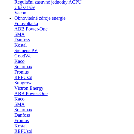
Regulační zásuvné jednotky ACPU
Ukázat vše
Vacon
Obnovitelné zdroje energie
Fotovoltaika
ABB Power-One
SMA
Danfoss
Kostal
Siemens PV
GoodWe
Kaco
Solarmax
Fronius
REFUsol
Sungrow
Victron Energy
ABB Power-One
Kaco
SMA
Solarmax
Danfoss
Fronius
Kostal
REFUsol