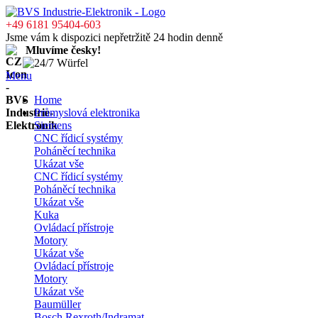
+49 6181 95404-603
Jsme vám k dispozici nepřetržitě 24 hodin denně
Mluvíme česky!
Menu
Home
Průmyslová elektronika
Siemens
CNC řídicí systémy
Poháněcí technika
Ukázat vše
CNC řídicí systémy
Poháněcí technika
Ukázat vše
Kuka
Ovládací přístroje
Motory
Ukázat vše
Ovládací přístroje
Motory
Ukázat vše
Baumüller
Bosch Rexroth/Indramat