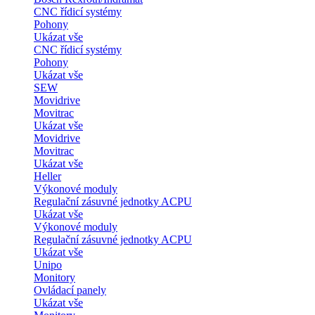
CNC řídicí systémy
Pohony
Ukázat vše
CNC řídicí systémy
Pohony
Ukázat vše
SEW
Movidrive
Movitrac
Ukázat vše
Movidrive
Movitrac
Ukázat vše
Heller
Výkonové moduly
Regulační zásuvné jednotky ACPU
Ukázat vše
Výkonové moduly
Regulační zásuvné jednotky ACPU
Ukázat vše
Unipo
Monitory
Ovládací panely
Ukázat vše