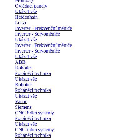
Monitory
Ovládací panely
Ukázat vše
Heidenhain
Lenze
Inverter - Frekvenční měniče
Inverter - Servoměniče
Ukázat vše
Inverter - Frekvenční měniče
Inverter - Servoměniče
Ukázat vše
ABB
Robotics
Poháněcí technika
Ukázat vše
Robotics
Poháněcí technika
Ukázat vše
Vacon
Siemens
CNC řídicí systémy
Poháněcí technika
Ukázat vše
CNC řídicí systémy
Poháněcí technika