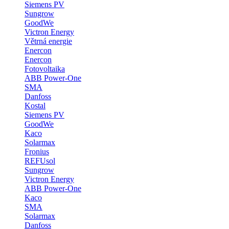
Siemens PV
Sungrow
GoodWe
Victron Energy
Větrná energie
Enercon
Enercon
Fotovoltaika
ABB Power-One
SMA
Danfoss
Kostal
Siemens PV
GoodWe
Kaco
Solarmax
Fronius
REFUsol
Sungrow
Victron Energy
ABB Power-One
Kaco
SMA
Solarmax
Danfoss