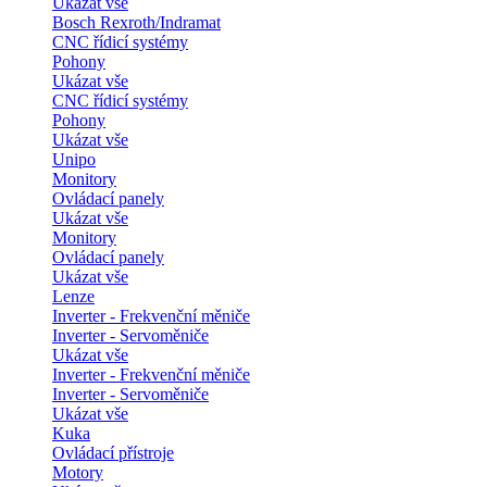
Ukázat vše
Bosch Rexroth/Indramat
CNC řídicí systémy
Pohony
Ukázat vše
CNC řídicí systémy
Pohony
Ukázat vše
Unipo
Monitory
Ovládací panely
Ukázat vše
Monitory
Ovládací panely
Ukázat vše
Lenze
Inverter - Frekvenční měniče
Inverter - Servoměniče
Ukázat vše
Inverter - Frekvenční měniče
Inverter - Servoměniče
Ukázat vše
Kuka
Ovládací přístroje
Motory