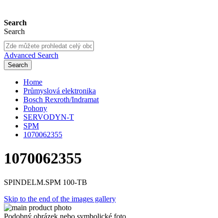
Search
Search
Advanced Search
Search
Home
Průmyslová elektronika
Bosch Rexroth/Indramat
Pohony
SERVODYN-T
SPM
1070062355
1070062355
SPINDELM.SPM 100-TB
Skip to the end of the images gallery
Podobný obrázek nebo symbolické foto