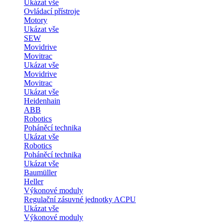
Ukázat vše
Ovládací přístroje
Motory
Ukázat vše
SEW
Movidrive
Movitrac
Ukázat vše
Movidrive
Movitrac
Ukázat vše
Heidenhain
ABB
Robotics
Poháněcí technika
Ukázat vše
Robotics
Poháněcí technika
Ukázat vše
Baumüller
Heller
Výkonové moduly
Regulační zásuvné jednotky ACPU
Ukázat vše
Výkonové moduly