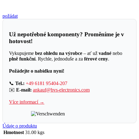
požádat
Už nepotřebné komponenty? Proměníme je v
hotovost!
Vykupujeme
bez ohledu na výrobce
– ať už
vadné
nebo
plně funkční
. Rychle, jednoduše a za
férové ceny
.
Požádejte o nabídku nyní!
📞
Tel.:
+49 6181 95404-207
✉️
E-mail:
ankauf@bvs-electronics.com
Více informací →
Údaje o produktu
Hmotnost
31.00 kgs