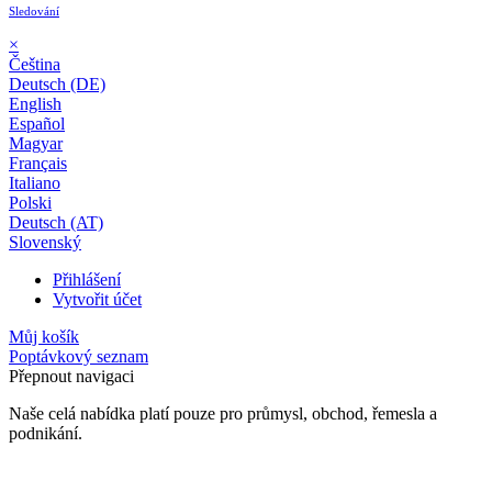
Sledování
×
Čeština
Deutsch (DE)
English
Español
Magyar
Français
Italiano
Polski
Deutsch (AT)
Slovenský
Přihlášení
Vytvořit účet
Můj košík
Poptávkový seznam
Přepnout navigaci
Naše celá nabídka platí pouze pro průmysl, obchod, řemesla a
podnikání.
24 měsíční záruka*