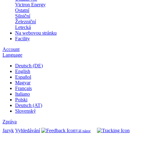
Victron Energy
Ostatní
Silniční
Železniční
Letecká
Na webovou stránku
Facility
Account
Language
Deutsch (DE)
English
Español
Magyar
Français
Italiano
Polski
Deutsch (AT)
Slovenský
Zpráva
Jazyk
Vyhledávání
Váš názor