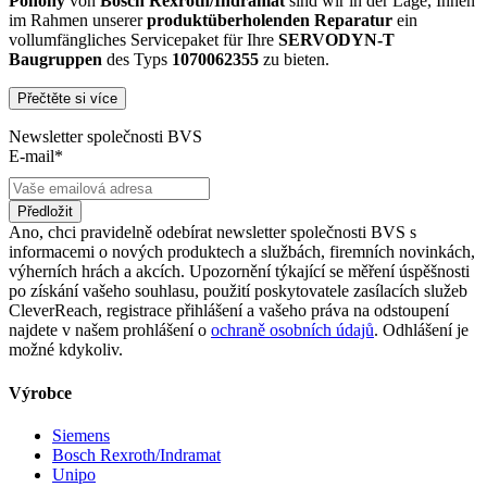
Pohony
von
Bosch Rexroth/Indramat
sind wir in der Lage, Ihnen
im Rahmen unserer
produktüberholenden Reparatur
ein
vollumfängliches Servicepaket für Ihre
SERVODYN-T
Baugruppen
des Typs
1070062355
zu bieten.
Přečtěte si více
Dies unterscheidet unsere
produktüberholende Reparatur
von
konventionellen Reparaturen:
Newsletter společnosti BVS
E-mail*
Präventiver Austausch aller Bauteile, die einer Alterung
oder einem höheren Verschleiß unterliegen
Zertifizierte Reparaturwerkstatt
Předložit
Austausch aller Komponenten, die als Schwachstellen
Ano, chci pravidelně odebírat newsletter společnosti BVS s
identifiziert werden und somit ein Sicherheitsrisiko für die
informacemi o nových produktech a službách, firemních novinkách,
Maschine und deren Betreiber darstellen
výherních hrách a akcích. Upozornění týkající se měření úspěšnosti
Ausschließliche Verwendung der vom Hersteller oder
po získání vašeho souhlasu, použití poskytovatele zasílacích služeb
Gesetzgeber neuen & zugelassenen Komponenten
CleverReach, registrace přihlášení a vašeho práva na odstoupení
Überprüfung aller relevanten Funktionen in Form von
najdete v našem prohlášení o
ochraně osobních údajů
. Odhlášení je
Funktions- und Lasttests
možné kdykoliv.
Mit unserer
optionalen Eilreparatur
sind wir zusätzlich in der
Výrobce
Lage, die Reparatur Ihrer
1070062355 -
Baugruppe in unserem
zertifizierten Reparaturprozess
bei gleichbleibender Qualität zu
Siemens
priorisieren.
Bosch Rexroth/Indramat
Unipo