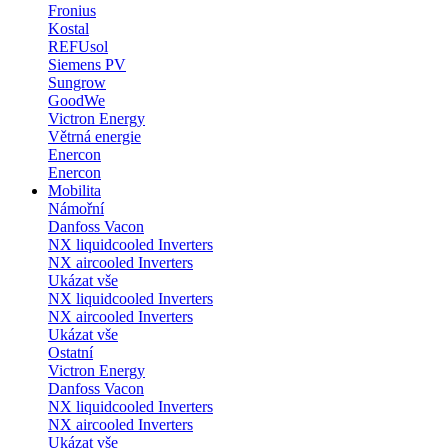
Fronius
Kostal
REFUsol
Siemens PV
Sungrow
GoodWe
Victron Energy
Větrná energie
Enercon
Enercon
Mobilita
Námořní
Danfoss Vacon
NX liquidcooled Inverters
NX aircooled Inverters
Ukázat vše
NX liquidcooled Inverters
NX aircooled Inverters
Ukázat vše
Ostatní
Victron Energy
Danfoss Vacon
NX liquidcooled Inverters
NX aircooled Inverters
Ukázat vše