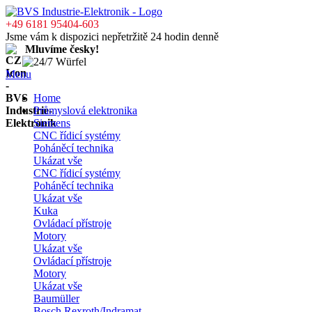
+49 6181 95404-603
Jsme vám k dispozici nepřetržitě 24 hodin denně
Mluvíme česky!
Menu
Home
Průmyslová elektronika
Siemens
CNC řídicí systémy
Poháněcí technika
Ukázat vše
CNC řídicí systémy
Poháněcí technika
Ukázat vše
Kuka
Ovládací přístroje
Motory
Ukázat vše
Ovládací přístroje
Motory
Ukázat vše
Baumüller
Bosch Rexroth/Indramat