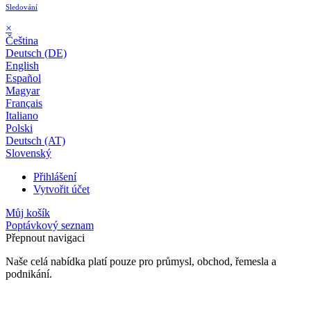
Sledování
×
Čeština
Deutsch (DE)
English
Español
Magyar
Français
Italiano
Polski
Deutsch (AT)
Slovenský
Přihlášení
Vytvořit účet
Můj košík
Poptávkový seznam
Přepnout navigaci
Naše celá nabídka platí pouze pro průmysl, obchod, řemesla a
podnikání.
24 měsíční záruka*