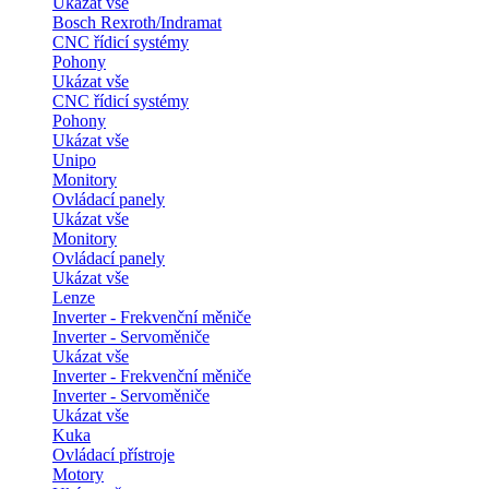
Ukázat vše
Bosch Rexroth/Indramat
CNC řídicí systémy
Pohony
Ukázat vše
CNC řídicí systémy
Pohony
Ukázat vše
Unipo
Monitory
Ovládací panely
Ukázat vše
Monitory
Ovládací panely
Ukázat vše
Lenze
Inverter - Frekvenční měniče
Inverter - Servoměniče
Ukázat vše
Inverter - Frekvenční měniče
Inverter - Servoměniče
Ukázat vše
Kuka
Ovládací přístroje
Motory