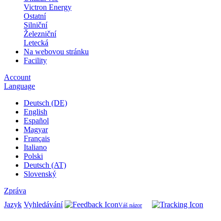
Victron Energy
Ostatní
Silniční
Železniční
Letecká
Na webovou stránku
Facility
Account
Language
Deutsch (DE)
English
Español
Magyar
Français
Italiano
Polski
Deutsch (AT)
Slovenský
Zpráva
Jazyk
Vyhledávání
Váš názor