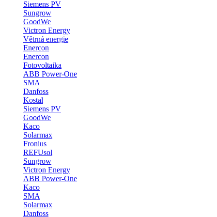
Siemens PV
Sungrow
GoodWe
Victron Energy
Větrná energie
Enercon
Enercon
Fotovoltaika
ABB Power-One
SMA
Danfoss
Kostal
Siemens PV
GoodWe
Kaco
Solarmax
Fronius
REFUsol
Sungrow
Victron Energy
ABB Power-One
Kaco
SMA
Solarmax
Danfoss