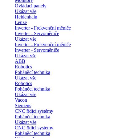
Monitory
Ovládací panely
Ukázat vše
Heidenhain
Lenze
Inverter - Frekvenční měniče
Inverter - Servoměniče
Ukázat vše
Inverter - Frekvenční měniče
Inverter - Servoměniče
Ukázat vše
ABB
Robotics
Poháněcí technika
Ukázat vše
Robotics
Poháněcí technika
Ukázat vše
Vacon
Siemens
CNC řídicí systémy
Poháněcí technika
Ukázat vše
CNC řídicí systémy
Poháněcí technika