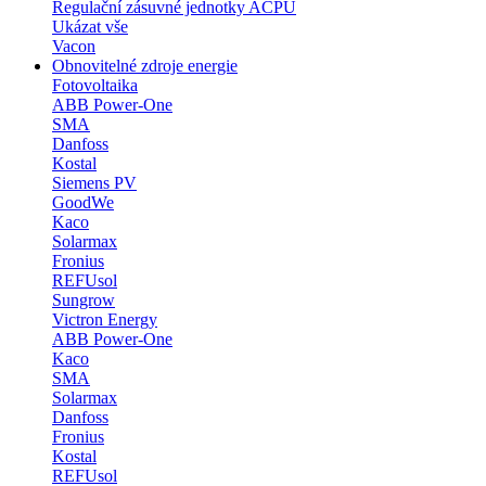
Regulační zásuvné jednotky ACPU
Ukázat vše
Vacon
Obnovitelné zdroje energie
Fotovoltaika
ABB Power-One
SMA
Danfoss
Kostal
Siemens PV
GoodWe
Kaco
Solarmax
Fronius
REFUsol
Sungrow
Victron Energy
ABB Power-One
Kaco
SMA
Solarmax
Danfoss
Fronius
Kostal
REFUsol