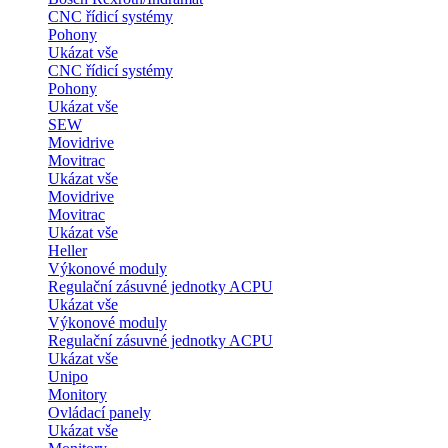
CNC řídicí systémy
Pohony
Ukázat vše
CNC řídicí systémy
Pohony
Ukázat vše
SEW
Movidrive
Movitrac
Ukázat vše
Movidrive
Movitrac
Ukázat vše
Heller
Výkonové moduly
Regulační zásuvné jednotky ACPU
Ukázat vše
Výkonové moduly
Regulační zásuvné jednotky ACPU
Ukázat vše
Unipo
Monitory
Ovládací panely
Ukázat vše