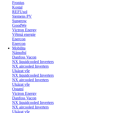
Fronius
Kostal
REFUsol
Siemens PV
Sungrow
GoodWe
Victron Energy
Větrná energie
Enercon
Enercon
Mobilita
Námořní
Danfoss Vacon
NX liquidcooled Inverters
NX aircooled Inverters
Ukázat vše
NX liquidcooled Inverters
NX aircooled Inverters
Ukázat vše
Ostatní
Victron Energy
Danfoss Vacon
NX liquidcooled Inverters
NX aircooled Inverters
Ukázat vše