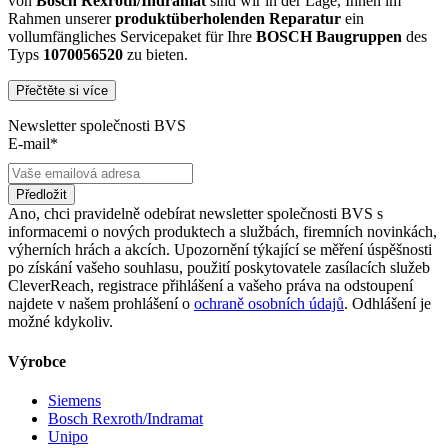
von
Bosch Rexroth/Indramat
sind wir in der Lage, Ihnen im
Rahmen unserer
produktüberholenden Reparatur
ein
vollumfängliches Servicepaket für Ihre
BOSCH
Baugruppen
des
Typs
1070056520
zu bieten.
Přečtěte si více
Dies unterscheidet unsere
produktüberholende Reparatur
von
konventionellen Reparaturen:
Newsletter společnosti BVS
E-mail*
Präventiver Austausch aller Bauteile, die einer Alterung
oder einem höheren Verschleiß unterliegen
Zertifizierte Reparaturwerkstatt
Předložit
Austausch aller Komponenten, die als Schwachstellen
Ano, chci pravidelně odebírat newsletter společnosti BVS s
identifiziert werden und somit ein Sicherheitsrisiko für die
informacemi o nových produktech a službách, firemních novinkách,
Maschine und deren Betreiber darstellen
výherních hrách a akcích. Upozornění týkající se měření úspěšnosti
Ausschließliche Verwendung der vom Hersteller oder
po získání vašeho souhlasu, použití poskytovatele zasílacích služeb
Gesetzgeber neuen & zugelassenen Komponenten
CleverReach, registrace přihlášení a vašeho práva na odstoupení
Überprüfung aller relevanten Funktionen in Form von
najdete v našem prohlášení o
ochraně osobních údajů
. Odhlášení je
Funktions- und Lasttests
možné kdykoliv.
Mit unserer
optionalen Eilreparatur
sind wir zusätzlich in der
Výrobce
Lage, die Reparatur Ihrer
1070056520 -
Baugruppe in unserem
zertifizierten Reparaturprozess
bei gleichbleibender Qualität zu
Siemens
priorisieren.
Bosch Rexroth/Indramat
Unipo