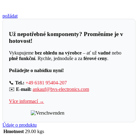
požádat
Už nepotřebné komponenty? Proměníme je v
hotovost!
Vykupujeme
bez ohledu na výrobce
– ať už
vadné
nebo
plně funkční
. Rychle, jednoduše a za
férové ceny
.
Požádejte o nabídku nyní!
📞
Tel.:
+49 6181 95404-207
✉️
E-mail:
ankauf@bvs-electronics.com
Více informací →
Údaje o produktu
Hmotnost
29.00 kgs