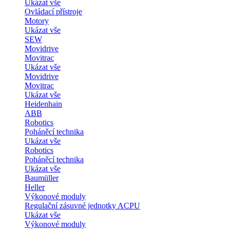
Ukázat vše
Ovládací přístroje
Motory
Ukázat vše
SEW
Movidrive
Movitrac
Ukázat vše
Movidrive
Movitrac
Ukázat vše
Heidenhain
ABB
Robotics
Poháněcí technika
Ukázat vše
Robotics
Poháněcí technika
Ukázat vše
Baumüller
Heller
Výkonové moduly
Regulační zásuvné jednotky ACPU
Ukázat vše
Výkonové moduly