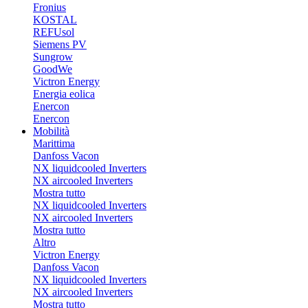
Fronius
KOSTAL
REFUsol
Siemens PV
Sungrow
GoodWe
Victron Energy
Energia eolica
Enercon
Enercon
Mobilità
Marittima
Danfoss Vacon
NX liquidcooled Inverters
NX aircooled Inverters
Mostra tutto
NX liquidcooled Inverters
NX aircooled Inverters
Mostra tutto
Altro
Victron Energy
Danfoss Vacon
NX liquidcooled Inverters
NX aircooled Inverters
Mostra tutto