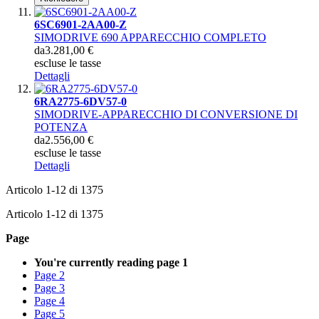
6SC6901-2AA00-Z
SIMODRIVE 690 APPARECCHIO COMPLETO
da
3.281,00 €
escluse le tasse
Dettagli
6RA2775-6DV57-0
SIMODRIVE-APPARECCHIO DI CONVERSIONE DI
POTENZA
da
2.556,00 €
escluse le tasse
Dettagli
Articolo
1
-
12
di
1375
Articolo
1
-
12
di
1375
Page
You're currently reading page
1
Page
2
Page
3
Page
4
Page
5