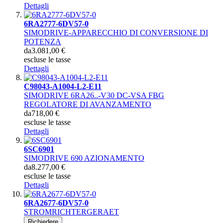
Dettagli
6RA2777-6DV57-0
SIMODRIVE-APPARECCHIO DI CONVERSIONE DI
POTENZA
da
3.081,00 €
escluse le tasse
Dettagli
C98043-A1004-L2-E11
SIMODRIVE 6RA26..-V30 DC-VSA FBG
REGOLATORE DI AVANZAMENTO
da
718,00 €
escluse le tasse
Dettagli
6SC6901
SIMODRIVE 690 AZIONAMENTO
da
8.277,00 €
escluse le tasse
Dettagli
6RA2677-6DV57-0
STROMRICHTERGERAET
Richiedere