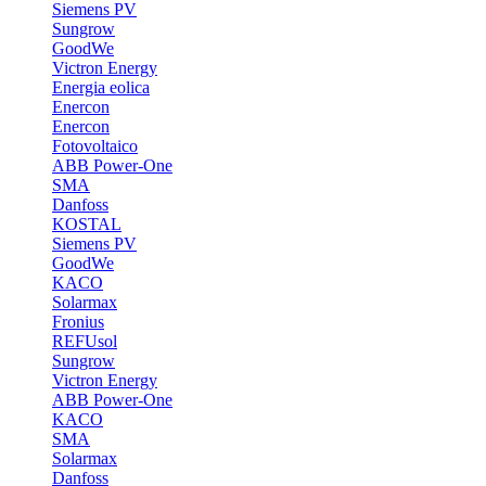
Siemens PV
Sungrow
GoodWe
Victron Energy
Energia eolica
Enercon
Enercon
Fotovoltaico
ABB Power-One
SMA
Danfoss
KOSTAL
Siemens PV
GoodWe
KACO
Solarmax
Fronius
REFUsol
Sungrow
Victron Energy
ABB Power-One
KACO
SMA
Solarmax
Danfoss