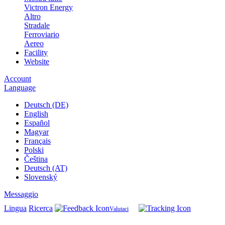
Victron Energy
Altro
Stradale
Ferroviario
Aereo
Facility
Website
Account
Language
Deutsch (DE)
English
Español
Magyar
Français
Polski
Čeština
Deutsch (AT)
Slovenský
Messaggio
Lingua
Ricerca
Valutaci