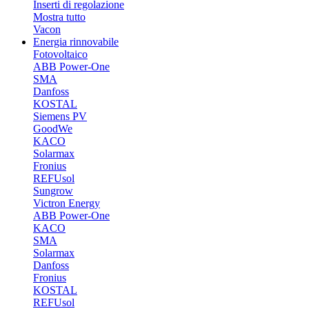
Inserti di regolazione
Mostra tutto
Vacon
Energia rinnovabile
Fotovoltaico
ABB Power-One
SMA
Danfoss
KOSTAL
Siemens PV
GoodWe
KACO
Solarmax
Fronius
REFUsol
Sungrow
Victron Energy
ABB Power-One
KACO
SMA
Solarmax
Danfoss
Fronius
KOSTAL
REFUsol