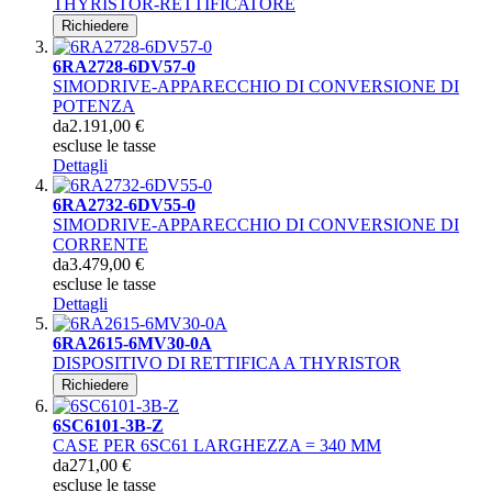
THYRISTOR-RETTIFICATORE
Richiedere
6RA2728-6DV57-0
SIMODRIVE-APPARECCHIO DI CONVERSIONE DI
POTENZA
da
2.191,00 €
escluse le tasse
Dettagli
6RA2732-6DV55-0
SIMODRIVE-APPARECCHIO DI CONVERSIONE DI
CORRENTE
da
3.479,00 €
escluse le tasse
Dettagli
6RA2615-6MV30-0A
DISPOSITIVO DI RETTIFICA A THYRISTOR
Richiedere
6SC6101-3B-Z
CASE PER 6SC61 LARGHEZZA = 340 MM
da
271,00 €
escluse le tasse