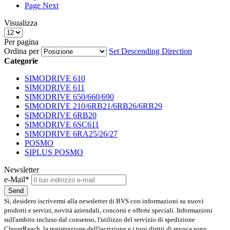
Page
Next
Visualizza
Per pagina
Ordina per
Set Descending Direction
Categorie
SIMODRIVE 610
SIMODRIVE 611
SIMODRIVE 650/660/690
SIMODRIVE 210/6RB21/6RB26/6RB29
SIMODRIVE 6RB20
SIMODRIVE 6SC611
SIMODRIVE 6RA25/26/27
POSMO
SIPLUS POSMO
Newsletter
e-Mail*
Send
Sì, desidero iscrivermi alla newsletter di BVS con informazioni su nuovi
prodotti e servizi, novità aziendali, concorsi e offerte speciali. Informazioni
sull'ambito incluso dal consenso, l'utilizzo del servizio di spedizione
CleverReach, la registrazione dell'iscrizione e i tuoi diritti di revoca sono