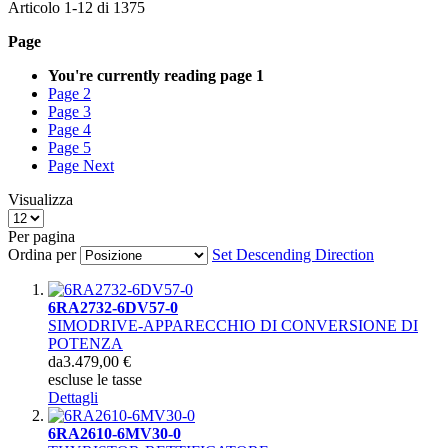
Articolo
1
-
12
di
1375
Page
You're currently reading page
1
Page
2
Page
3
Page
4
Page
5
Page
Next
Visualizza
Per pagina
Ordina per
Set Descending Direction
6RA2732-6DV57-0
SIMODRIVE-APPARECCHIO DI CONVERSIONE DI
POTENZA
da
3.479,00 €
escluse le tasse
Dettagli
6RA2610-6MV30-0