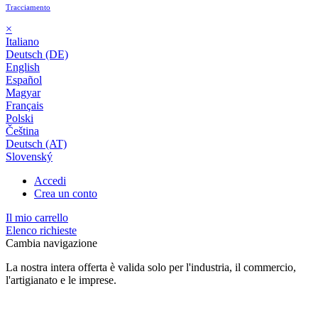
Tracciamento
×
Italiano
Deutsch (DE)
English
Español
Magyar
Français
Polski
Čeština
Deutsch (AT)
Slovenský
Accedi
Crea un conto
Il mio carrello
Elenco richieste
Cambia navigazione
La nostra intera offerta è valida solo per l'industria, il commercio,
l'artigianato e le imprese.
24 mesi di garanzia*