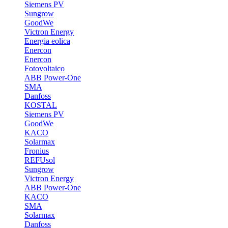
Siemens PV
Sungrow
GoodWe
Victron Energy
Energia eolica
Enercon
Enercon
Fotovoltaico
ABB Power-One
SMA
Danfoss
KOSTAL
Siemens PV
GoodWe
KACO
Solarmax
Fronius
REFUsol
Sungrow
Victron Energy
ABB Power-One
KACO
SMA
Solarmax
Danfoss