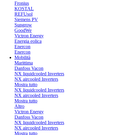
Fronius
KOSTAL
REFUsol
Siemens PV
Sungrow
GoodWe
Victron Energy
Energia eolica
Enercon
Enercon
Mobilità
Marittima
Danfoss Vacon
NX liquidcooled Inverters
NX aircooled Inverters
Mostra tutto
NX liquidcooled Inverters
NX aircooled Inverters
Mostra tutto
Altro
Victron Energy
Danfoss Vacon
NX liquidcooled Inverters
NX aircooled Inverters
Mostra tutto