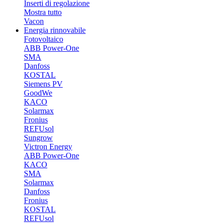
Inserti di regolazione
Mostra tutto
Vacon
Energia rinnovabile
Fotovoltaico
ABB Power-One
SMA
Danfoss
KOSTAL
Siemens PV
GoodWe
KACO
Solarmax
Fronius
REFUsol
Sungrow
Victron Energy
ABB Power-One
KACO
SMA
Solarmax
Danfoss
Fronius
KOSTAL
REFUsol