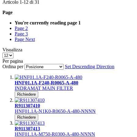
Articolo
1
-
12
di
31
Page
You're currently reading page
1
Page
2
Page
3
Page
Next
Visualizza
Per pagina
Ordina per
Set Descending Direction
HNF01.1A-F240-R0065-A-480
INDRAMAT MAIN FILTER
Richiedere
R911307410
HNF01.1A-N1K0-R0650-A-480-NNNN
Richiedere
R911307413
HNF01.1A-M750-R0300-A-480-NNNN