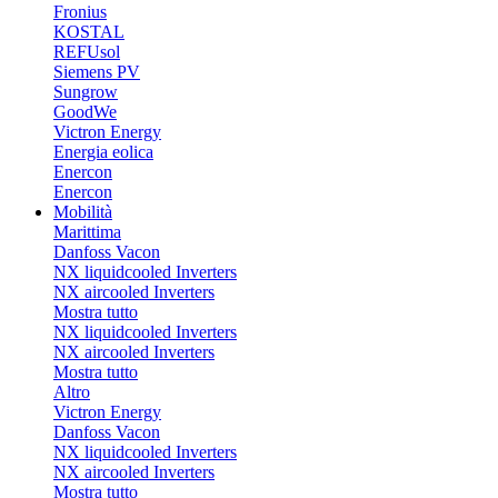
Fronius
KOSTAL
REFUsol
Siemens PV
Sungrow
GoodWe
Victron Energy
Energia eolica
Enercon
Enercon
Mobilità
Marittima
Danfoss Vacon
NX liquidcooled Inverters
NX aircooled Inverters
Mostra tutto
NX liquidcooled Inverters
NX aircooled Inverters
Mostra tutto
Altro
Victron Energy
Danfoss Vacon
NX liquidcooled Inverters
NX aircooled Inverters
Mostra tutto