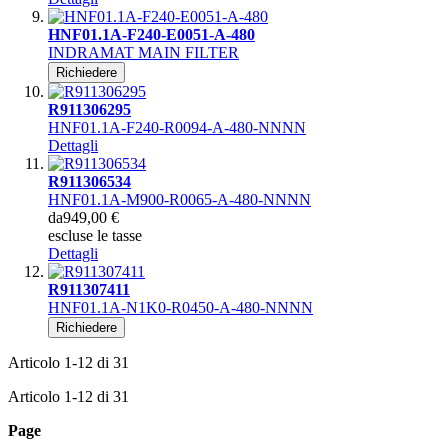
HNF01.1A-F240-E0051-A-480
INDRAMAT MAIN FILTER
Richiedere
R911306295
HNF01.1A-F240-R0094-A-480-NNNN
Dettagli
R911306534
HNF01.1A-M900-R0065-A-480-NNNN
da
949,00 €
escluse le tasse
Dettagli
R911307411
HNF01.1A-N1K0-R0450-A-480-NNNN
Richiedere
Articolo
1
-
12
di
31
Articolo
1
-
12
di
31
Page