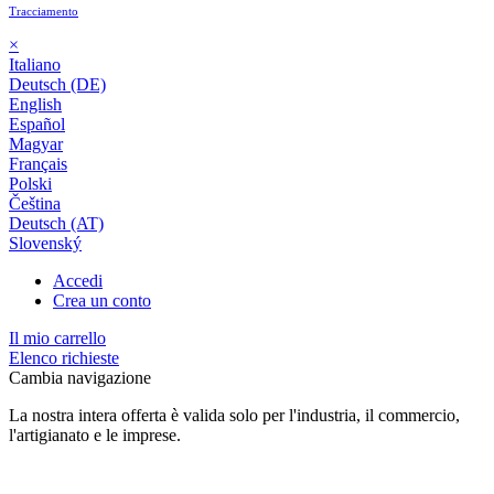
Tracciamento
×
Italiano
Deutsch (DE)
English
Español
Magyar
Français
Polski
Čeština
Deutsch (AT)
Slovenský
Accedi
Crea un conto
Il mio carrello
Elenco richieste
Cambia navigazione
La nostra intera offerta è valida solo per l'industria, il commercio,
l'artigianato e le imprese.
24 mesi di garanzia*