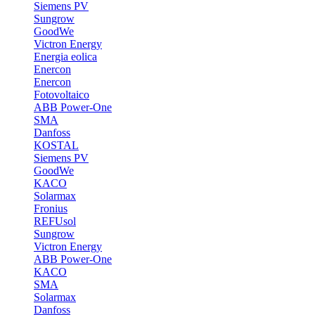
Siemens PV
Sungrow
GoodWe
Victron Energy
Energia eolica
Enercon
Enercon
Fotovoltaico
ABB Power-One
SMA
Danfoss
KOSTAL
Siemens PV
GoodWe
KACO
Solarmax
Fronius
REFUsol
Sungrow
Victron Energy
ABB Power-One
KACO
SMA
Solarmax
Danfoss