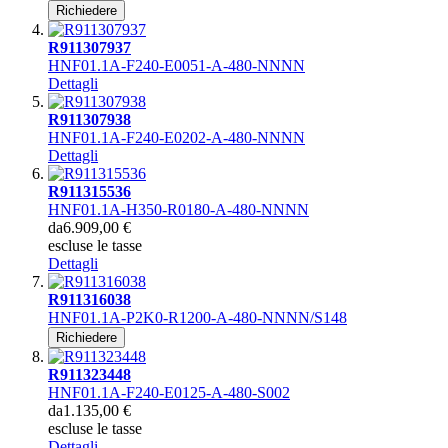
Richiedere
R911307937
HNF01.1A-F240-E0051-A-480-NNNN
Dettagli
R911307938
HNF01.1A-F240-E0202-A-480-NNNN
Dettagli
R911315536
HNF01.1A-H350-R0180-A-480-NNNN
da
6.909,00 €
escluse le tasse
Dettagli
R911316038
HNF01.1A-P2K0-R1200-A-480-NNNN/S148
Richiedere
R911323448
HNF01.1A-F240-E0125-A-480-S002
da
1.135,00 €
escluse le tasse
Dettagli