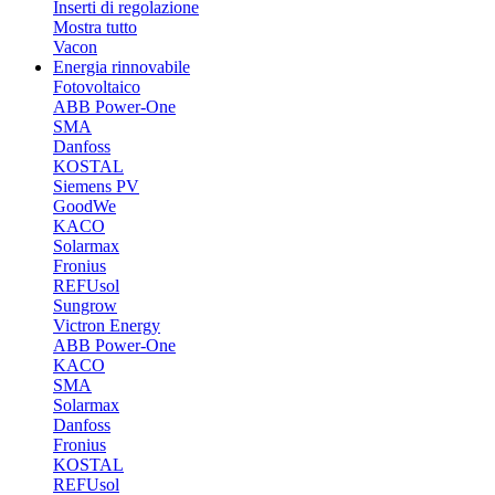
Inserti di regolazione
Mostra tutto
Vacon
Energia rinnovabile
Fotovoltaico
ABB Power-One
SMA
Danfoss
KOSTAL
Siemens PV
GoodWe
KACO
Solarmax
Fronius
REFUsol
Sungrow
Victron Energy
ABB Power-One
KACO
SMA
Solarmax
Danfoss
Fronius
KOSTAL
REFUsol