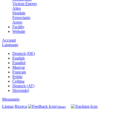
Victron Energy
Altro
Stradale
Ferroviario
Aereo
Facility
Website
Account
Language
Deutsch (DE)
English
Español
Magyar
Français
Polski
Čeština
Deutsch (AT)
Slovenský
Messaggio
Lingua
Ricerca
Valutaci