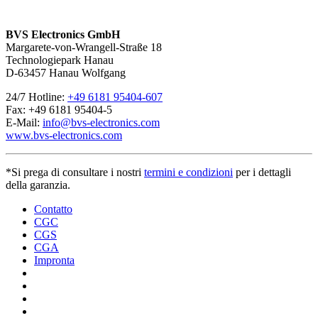
BVS Electronics GmbH
Margarete-von-Wrangell-Straße 18
Technologiepark Hanau
D-63457 Hanau Wolfgang
24/7 Hotline:
+49 6181 95404-607
Fax: +49 6181 95404-5
E-Mail:
info@bvs-electronics.com
www.bvs-electronics.com
*Si prega di consultare i nostri
termini e condizioni
per i dettagli
della garanzia.
Contatto
CGC
CGS
CGA
Impronta