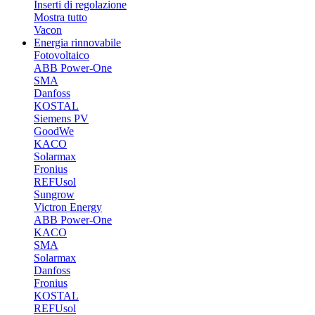
Inserti di regolazione
Mostra tutto
Vacon
Energia rinnovabile
Fotovoltaico
ABB Power-One
SMA
Danfoss
KOSTAL
Siemens PV
GoodWe
KACO
Solarmax
Fronius
REFUsol
Sungrow
Victron Energy
ABB Power-One
KACO
SMA
Solarmax
Danfoss
Fronius
KOSTAL
REFUsol