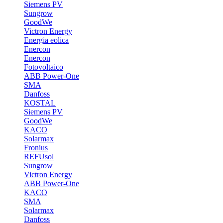
Siemens PV
Sungrow
GoodWe
Victron Energy
Energia eolica
Enercon
Enercon
Fotovoltaico
ABB Power-One
SMA
Danfoss
KOSTAL
Siemens PV
GoodWe
KACO
Solarmax
Fronius
REFUsol
Sungrow
Victron Energy
ABB Power-One
KACO
SMA
Solarmax
Danfoss