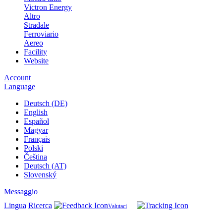
Victron Energy
Altro
Stradale
Ferroviario
Aereo
Facility
Website
Account
Language
Deutsch (DE)
English
Español
Magyar
Français
Polski
Čeština
Deutsch (AT)
Slovenský
Messaggio
Lingua
Ricerca
Valutaci