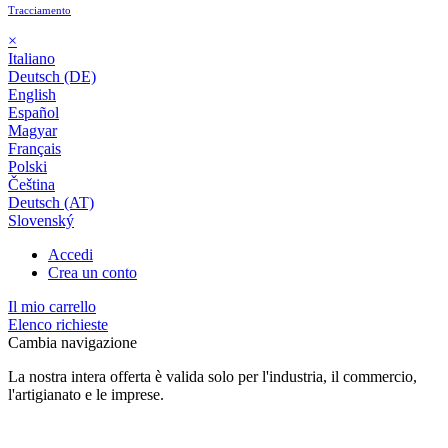
Tracciamento
×
Italiano
Deutsch (DE)
English
Español
Magyar
Français
Polski
Čeština
Deutsch (AT)
Slovenský
Accedi
Crea un conto
Il mio carrello
Elenco richieste
Cambia navigazione
La nostra intera offerta è valida solo per l'industria, il commercio,
l'artigianato e le imprese.
24 mesi di garanzia*