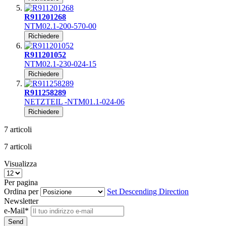
R911201268
NTM02.1-200-570-00
Richiedere
R911201052
NTM02.1-230-024-15
Richiedere
R911258289
NETZTEIL -NTM01.1-024-06
Richiedere
7
articoli
7
articoli
Visualizza
Per pagina
Ordina per
Set Descending Direction
Newsletter
e-Mail*
Send