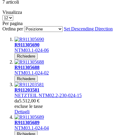
7
articoli
Visualizza
Per pagina
Ordina per
Set Descending Direction
R911305690
NTM03.1-024-06
Richiedere
R911305688
NTM03.1-024-02
Richiedere
R911203581
NETZTEIL NTM02.2-230-024-15
da
5.512,00 €
escluse le tasse
Dettagli
R911305689
NTM03.1-024-04
Richiedere