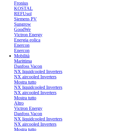
Fronius
KOSTAL
REFUsol
Siemens PV
Sungrow
GoodWe
Victron Energy
Energia eolica
Enercon
Enercon
Mobilità
Marittima
Danfoss Vacon
NX liquidcooled Inverters
NX aircooled Inverters
Mostra tutto
NX liquidcooled Inverters
NX aircooled Inverters
Mostra tutto
Altro
Victron Energy
Danfoss Vacon
NX liquidcooled Inverters
NX aircooled Inverters
Mostra tutto