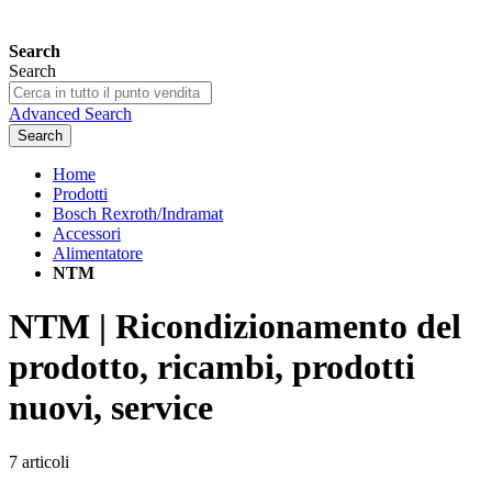
Search
Search
Advanced Search
Search
Home
Prodotti
Bosch Rexroth/Indramat
Accessori
Alimentatore
NTM
NTM | Ricondizionamento del
prodotto, ricambi, prodotti
nuovi, service
7
articoli