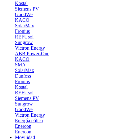
Kostal
Siemens PV
GoodWe
KACO
SolarMax
Fronius
REFUsol
Sungrow
Victron Energy
ABB Power-One
KACO
SMA
SolarMax
Danfoss
Fronius
Kostal
REFUsol
Siemens PV
Sungrow
GoodWe
Victron Energy
Energía eólica
Enercon
Enercon
Movilidad