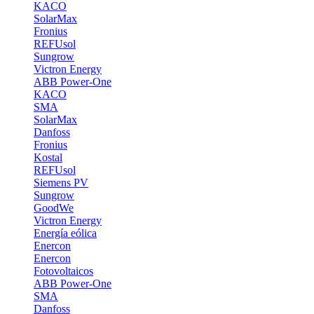
KACO
SolarMax
Fronius
REFUsol
Sungrow
Victron Energy
ABB Power-One
KACO
SMA
SolarMax
Danfoss
Fronius
Kostal
REFUsol
Siemens PV
Sungrow
GoodWe
Victron Energy
Energía eólica
Enercon
Enercon
Fotovoltaicos
ABB Power-One
SMA
Danfoss