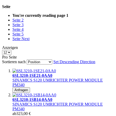
Seite
You're currently reading page
1
Seite
2
Seite
3
Seite
4
Seite
5
Seite
Next
Anzeigen
Pro Seite
Sortieren nach
Set Descending Direction
6SL3210-1SE21-0AA0
SINAMICS S120 UMRICHTER POWER MODULE
PM340
Anfragen
6SL3210-1SB14-0AA0
SINAMICS S120 UMRICHTER POWER MODULE
PM340
ab
323,00 €