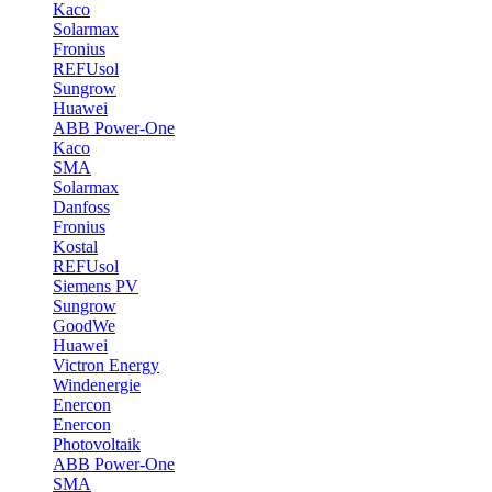
Kaco
Solarmax
Fronius
REFUsol
Sungrow
Huawei
ABB Power-One
Kaco
SMA
Solarmax
Danfoss
Fronius
Kostal
REFUsol
Siemens PV
Sungrow
GoodWe
Huawei
Victron Energy
Windenergie
Enercon
Enercon
Photovoltaik
ABB Power-One
SMA