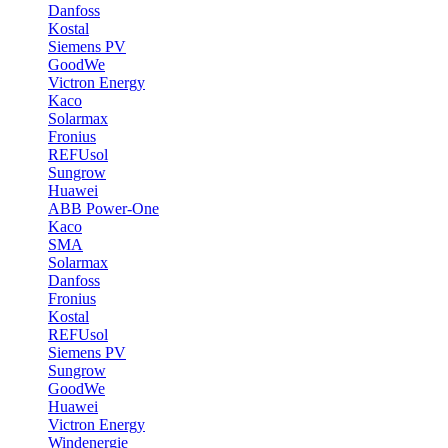
Danfoss
Kostal
Siemens PV
GoodWe
Victron Energy
Kaco
Solarmax
Fronius
REFUsol
Sungrow
Huawei
ABB Power-One
Kaco
SMA
Solarmax
Danfoss
Fronius
Kostal
REFUsol
Siemens PV
Sungrow
GoodWe
Huawei
Victron Energy
Windenergie