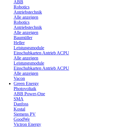
ABB
Robotics
Antriebstechnik
Alle anzeigen
Robotics
Antriebstechnik
Alle anzeigen
Baumüller
Heller
Leistungsmodule
Einschubkarten Antrieb ACPU
Alle anzeigen
Leistungsmodule
Einschubkarten Antrieb ACPU
Alle anzeigen
Vacon
Green Energy
Photovoltaik
ABB Power-One
SMA
Danfoss
Kostal
Siemens PV
GoodWe
Victron Energy